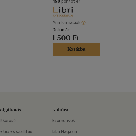
Kártya
150
pontot ér
m
Képeslap
és Természet
yv
Naptár
Árinformációk
k
Online ár:
Papír, írószer
1 500 Ft
ok
Kosárba
olgáltatás
Kultúra
ltkereső
Események
zetés és szállítás
Libri Magazin