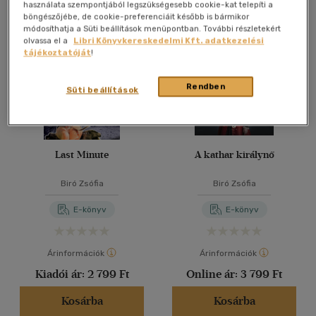
Összesen
4
db
használata szempontjából legszükségesebb cookie-kat telepíti a
böngészőjébe, de cookie-preferenciáit később is bármikor
40 db / oldal
módosíthatja a Süti beállítások menüpontban. További részletekért
olvassa el a
Libri Könyvkereskedelmi Kft. adatkezelési
tájékoztatóját
!
Alkalmaz
Rendben
Süti beállítások
Last Minute
A kathar királynő
Biró Zsófia
Biró Zsófia
E-könyv
E-könyv
Árinformációk
Árinformációk
Kiadói ár:
2 799 Ft
Online ár:
3 799 Ft
Kosárba
Kosárba