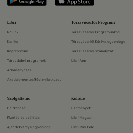
Libri
Törzsvásárlói Program
Rólunk
Törzsvásárlói Programunkról
Karrier
Törzsvásárlói Kártya egyenlege
Impresszum
Törzsvásárlói szabályzat
Társadalmi programok
Libri App
Adományozás
Akadálymentesítési nyilatkozat
Szolgáltatás
Kultúra
Boltkereső
Események
Fizetés és szállítás
Libri Magazin
Ajándékkártya egyenlege
Libri Mini Polc