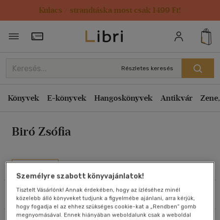
Kulacs / strandtáska most csak 1499 Ft!
Rendezés
Törzsvásárlói Kártya adatai
Rendezés
Kiadás éve szerint csökkenő
Részletes keresés
Kiadás éve szerint növekvő
Ár szerint csökkenő
Könyvek
E-könyvek
Hangoskönyvek
Antikvár
Zene,
Ár szerint növekvő
Biró Zsófia
Eladott darabszám szerint csökkenő
Eladott darabszám szerint növekvő
Cím szerint A-Z
Művei
Szerző szerint A-Z
Személyre szabott könyvajánlatok!
Tisztelt Vásárlónk! Annak érdekében, hogy az ízléséhez minél
Szűrés
Rendezés
közelebb álló könyveket tudjunk a figyelmébe ajánlani, arra kérjük,
Megjelenítés
hogy fogadja el az ehhez szükséges cookie-kat a „Rendben” gomb
megnyomásával. Ennek hiányában weboldalunk csak a weboldal
20 db / oldal