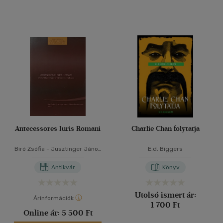
Antecessores Iuris Romani
Charlie Chan folytatja
Biró Zsófia
-
Jusztinger János
E.d. Biggers
-
Pókecz Kovács Attila
Antikvár
Könyv
Utolsó ismert ár:
Árinformációk
1 700 Ft
Online ár:
5 500 Ft