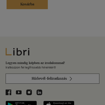
Kosárba
Libri
Legyen mindig képben az irodalommal!
Iratkozzon fel legfrissebb híreinkért!
Hírlevél-feliratkozás
Libri a Facebookon
Libri a Youtube-on
Libri az Instagramon
Libri a LinkedInen
Libri applikáció Szerezd meg: Google P
Libri applikáció 