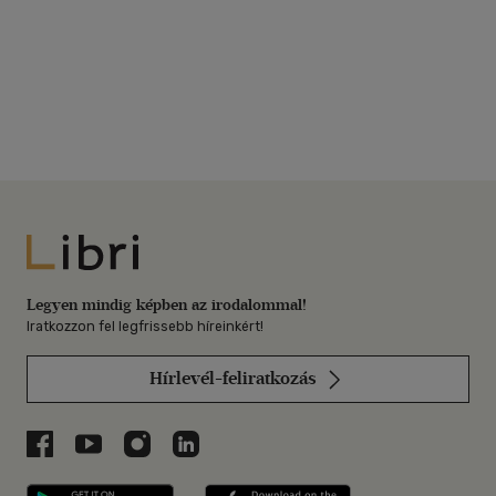
Libri
Legyen mindig képben az irodalommal!
Iratkozzon fel legfrissebb híreinkért!
Hírlevél-feliratkozás
Libri a Facebookon
Libri a Youtube-on
Libri az Instagramon
Libri a LinkedInen
Libri applikáció Szerezd meg: Google P
Libri applikáció 