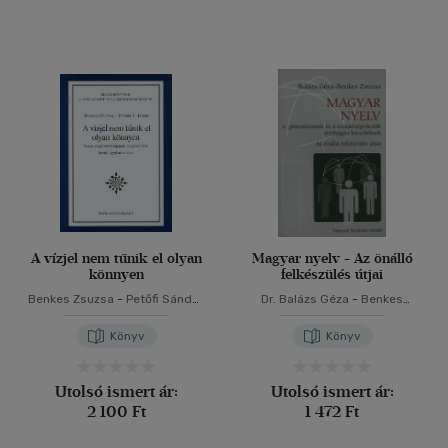
A vízjel nem tűnik el olyan
Magyar nyelv - Az önálló
könnyen
felkészülés útjai
Benkes Zsuzsa
-
Petőfi Sándor
Dr. Balázs Géza
-
Benkes
János
Zsuzsa
Könyv
Könyv
Utolsó ismert ár:
Utolsó ismert ár:
2 100 Ft
1 472 Ft