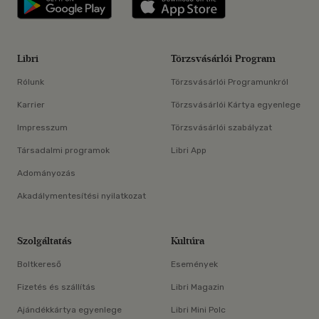
Libri
Törzsvásárlói Program
Rólunk
Törzsvásárlói Programunkról
Karrier
Törzsvásárlói Kártya egyenlege
Impresszum
Törzsvásárlói szabályzat
Társadalmi programok
Libri App
Adományozás
Akadálymentesítési nyilatkozat
Szolgáltatás
Kultúra
Boltkereső
Események
Fizetés és szállítás
Libri Magazin
Ajándékkártya egyenlege
Libri Mini Polc