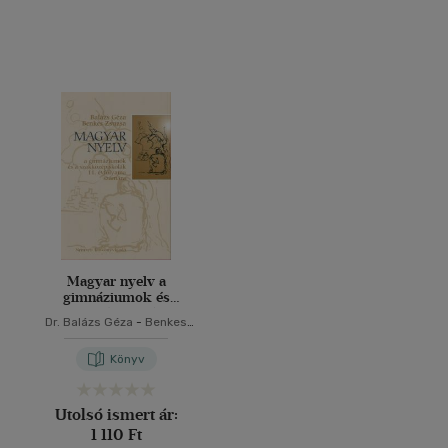
Magyar nyelv a
gimnáziumok és
szakközépiskolák 11.
Dr. Balázs Géza
-
Benkes
évfolyama számára
Zsuzsa
Könyv
Utolsó ismert ár:
1 110 Ft