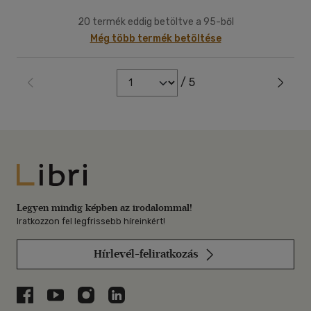
20 termék eddig betöltve a 95-ből
Még több termék betöltése
/ 5
Libri
Legyen mindig képben az irodalommal!
Iratkozzon fel legfrissebb híreinkért!
Hírlevél-feliratkozás
Libri a Facebookon
Libri a Youtube-on
Libri az Instagramon
Libri a LinkedInen