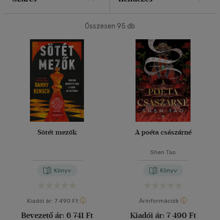
40 db / oldal
Összesen
95
db
Alkalmaz
Sötét mezők
A poéta császárné
Shen Tao
Könyv
Könyv
Kiadói ár:
7 490 Ft
Árinformációk
Bevezető ár:
6 741 Ft
Kiadói ár:
7 490 Ft