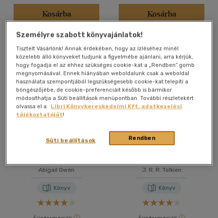
Kosárba
Kosárba
Személyre szabott könyvajánlatok!
Tisztelt Vásárlónk! Annak érdekében, hogy az ízléséhez minél
közelebb álló könyveket tudjunk a figyelmébe ajánlani, arra kérjük,
hogy fogadja el az ehhez szükséges cookie-kat a „Rendben” gomb
megnyomásával. Ennek hiányában weboldalunk csak a weboldal
használata szempontjából legszükségesebb cookie-kat telepíti a
böngészőjébe, de cookie-preferenciáit később is bármikor
módosíthatja a Süti beállítások menüpontban. További részletekért
olvassa el a
Libri Könyvkereskedelmi Kft. adatkezelési
tájékoztatóját
!
Rendben
Süti beállítások
The Shadows Rule All - Az
J.R.R. Tolkien meséi
árnyak diadala
Abigail Owen
J. R. R. Tolkien
Könyv
Könyv