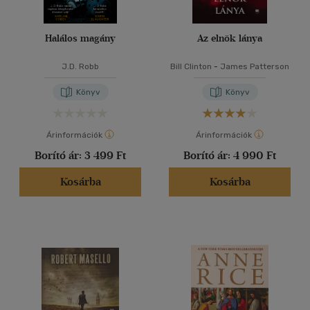
Halálos magány
Az elnök lánya
J.D. Robb
Bill Clinton
-
James Patterson
Könyv
Könyv
Árinformációk
Árinformációk
Borító ár:
3 499 Ft
Borító ár:
4 990 Ft
Kosárba
Kosárba