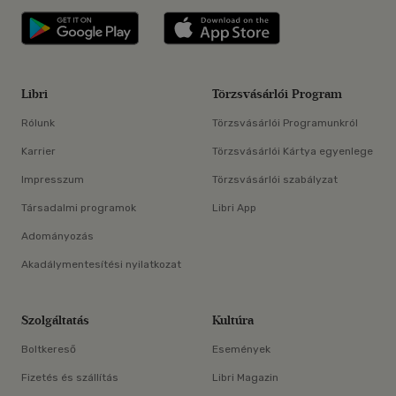
Libri applikáció Szerezd meg: Google P
Libri applikáció 
Libri
Törzsvásárlói Program
Rólunk
Törzsvásárlói Programunkról
Karrier
Törzsvásárlói Kártya egyenlege
Impresszum
Törzsvásárlói szabályzat
Társadalmi programok
Libri App
Adományozás
Akadálymentesítési nyilatkozat
Szolgáltatás
Kultúra
Boltkereső
Események
Fizetés és szállítás
Libri Magazin