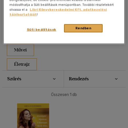
módosíthatja a Süti beállítások menüpontban. További részletekért
40 db / oldal
olvassa el a
Libri Könyvkereskedelmi Kft. adatkezelési
tájékoztatóját
!
Rendben
Alkalmaz
Süti beállítások
Művei
Életrajz
Szűrés
Rendezés
Összesen
1
db