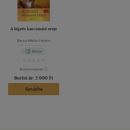
A légzés karcsúsító ereje
Barna Miklós Ferenc
Könyv
Árinformációk
Borító ár:
2 990 Ft
Kosárba