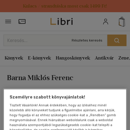
Kulacs / strandtáska most csak 1499 Ft!
Rendezés
Törzsvásárlói Kártya adatai
Rendezés
Kiadás éve szerint csökkenő
Részletes keresés
Kiadás éve szerint növekvő
Ár szerint csökkenő
Könyvek
E-könyvek
Hangoskönyvek
Antikvár
Zene,
Ár szerint növekvő
Barna Miklós Ferenc
Eladott darabszám szerint csökkenő
Eladott darabszám szerint növekvő
Cím szerint A-Z
Személyre szabott könyvajánlatok!
Szerző szerint A-Z
Tisztelt Vásárlónk! Annak érdekében, hogy az ízléséhez minél
közelebb álló könyveket tudjunk a figyelmébe ajánlani, arra kérjük,
hogy fogadja el az ehhez szükséges cookie-kat a „Rendben” gomb
Megjelenítés
megnyomásával. Ennek hiányában weboldalunk csak a weboldal
használata szempontjából legszükségesebb cookie-kat telepíti a
20 db / oldal
böngészőjébe, de cookie-preferenciáit később is bármikor