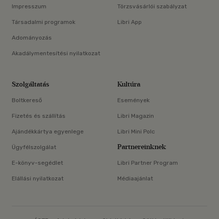
Impresszum
Törzsvásárlói szabályzat
Társadalmi programok
Libri App
Adományozás
Akadálymentesítési nyilatkozat
Szolgáltatás
Kultúra
Boltkereső
Események
Fizetés és szállítás
Libri Magazin
Ajándékkártya egyenlege
Libri Mini Polc
Partnereinknek
Ügyfélszolgálat
E-könyv-segédlet
Libri Partner Program
Elállási nyilatkozat
Médiaajánlat