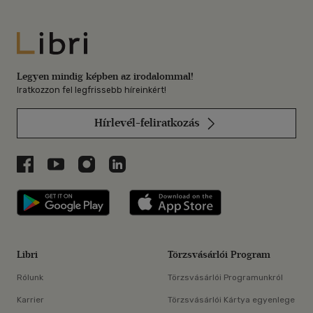
Libri
Legyen mindig képben az irodalommal!
Iratkozzon fel legfrissebb híreinkért!
Hírlevél-feliratkozás
Libri a Facebookon
Libri a Youtube-on
Libri az Instagramon
Libri a LinkedInen
Libri applikáció Szerezd meg: Google P
Libri applikáció 
Libri
Törzsvásárlói Program
Rólunk
Törzsvásárlói Programunkról
Karrier
Törzsvásárlói Kártya egyenlege