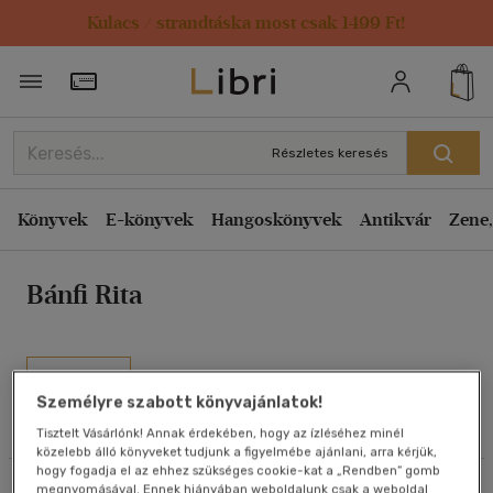
Kulacs / strandtáska most csak 1499 Ft!
Rendezés
Törzsvásárlói Kártya adatai
Rendezés
Kiadás éve szerint csökkenő
Részletes keresés
Kiadás éve szerint növekvő
Ár szerint csökkenő
Könyvek
E-könyvek
Hangoskönyvek
Antikvár
Zene,
Ár szerint növekvő
Bánfi Rita
Eladott darabszám szerint csökkenő
Eladott darabszám szerint növekvő
Cím szerint A-Z
Művei
Szerző szerint A-Z
Személyre szabott könyvajánlatok!
Olvasói vélemények
Tisztelt Vásárlónk! Annak érdekében, hogy az ízléséhez minél
közelebb álló könyveket tudjunk a figyelmébe ajánlani, arra kérjük,
Megjelenítés
hogy fogadja el az ehhez szükséges cookie-kat a „Rendben” gomb
Szűrés
Rendezés
megnyomásával. Ennek hiányában weboldalunk csak a weboldal
20 db / oldal