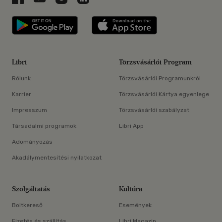
Libri applikáció Szerezd meg: Google P
Libri applikáció 
Libri
Törzsvásárlói Program
Rólunk
Törzsvásárlói Programunkról
Karrier
Törzsvásárlói Kártya egyenlege
Impresszum
Törzsvásárlói szabályzat
Társadalmi programok
Libri App
Adományozás
Akadálymentesítési nyilatkozat
Szolgáltatás
Kultúra
Boltkereső
Események
Fizetés és szállítás
Libri Magazin