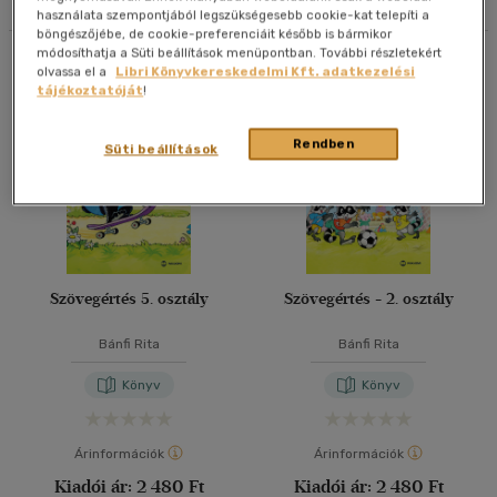
használata szempontjából legszükségesebb cookie-kat telepíti a
40 db / oldal
böngészőjébe, de cookie-preferenciáit később is bármikor
módosíthatja a Süti beállítások menüpontban. További részletekért
Összesen
4
db
olvassa el a
Libri Könyvkereskedelmi Kft. adatkezelési
tájékoztatóját
!
Alkalmaz
Rendben
Süti beállítások
Szövegértés 5. osztály
Szövegértés - 2. osztály
Bánfi Rita
Bánfi Rita
Könyv
Könyv
Árinformációk
Árinformációk
Kiadói ár:
2 480 Ft
Kiadói ár:
2 480 Ft