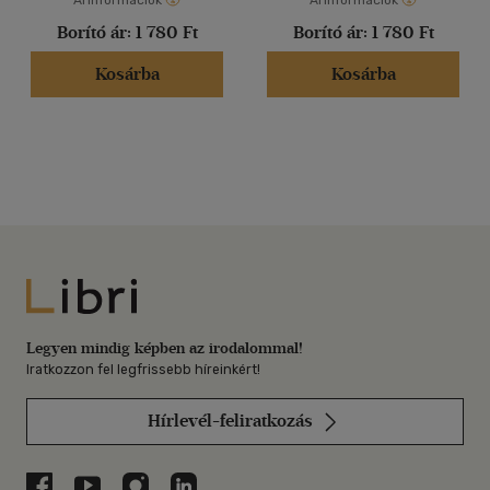
Árinformációk
Árinformációk
Borító ár:
1 780 Ft
Borító ár:
1 780 Ft
Kosárba
Kosárba
Libri
Legyen mindig képben az irodalommal!
Iratkozzon fel legfrissebb híreinkért!
Hírlevél-feliratkozás
Libri a Facebookon
Libri a Youtube-on
Libri az Instagramon
Libri a LinkedInen