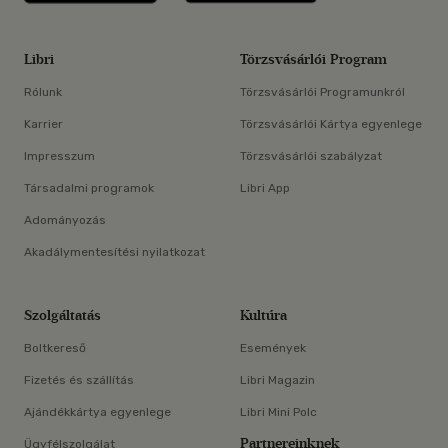
Libri
Törzsvásárlói Program
Rólunk
Törzsvásárlói Programunkról
Karrier
Törzsvásárlói Kártya egyenlege
Impresszum
Törzsvásárlói szabályzat
Társadalmi programok
Libri App
Adományozás
Akadálymentesítési nyilatkozat
Szolgáltatás
Kultúra
Boltkereső
Események
Fizetés és szállítás
Libri Magazin
Ajándékkártya egyenlege
Libri Mini Polc
Partnereinknek
Ügyfélszolgálat