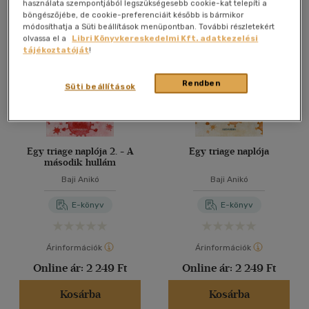
Összesen
4
db
használata szempontjából legszükségesebb cookie-kat telepíti a
böngészőjébe, de cookie-preferenciáit később is bármikor
40 db / oldal
módosíthatja a Süti beállítások menüpontban. További részletekért
olvassa el a
Libri Könyvkereskedelmi Kft. adatkezelési
tájékoztatóját
!
Alkalmaz
Rendben
Süti beállítások
Egy triage naplója 2. - A
Egy triage naplója
második hullám
Baji Anikó
Baji Anikó
E-könyv
E-könyv
Árinformációk
Árinformációk
Online ár:
2 249 Ft
Online ár:
2 249 Ft
Kosárba
Kosárba