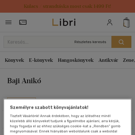
Kulacs / strandtáska most csak 1499 Ft!
Rendezés
Törzsvásárlói Kártya adatai
Rendezés
Kiadás éve szerint csökkenő
Részletes keresés
Kiadás éve szerint növekvő
Ár szerint csökkenő
Könyvek
E-könyvek
Hangoskönyvek
Antikvár
Zene,
Ár szerint növekvő
Baji Anikó
Eladott darabszám szerint csökkenő
Eladott darabszám szerint növekvő
Cím szerint A-Z
Művei
Személyre szabott könyvajánlatok!
Szerző szerint A-Z
Tisztelt Vásárlónk! Annak érdekében, hogy az ízléséhez minél
Szűrés
Rendezés
közelebb álló könyveket tudjunk a figyelmébe ajánlani, arra kérjük,
Megjelenítés
hogy fogadja el az ehhez szükséges cookie-kat a „Rendben” gomb
megnyomásával. Ennek hiányában weboldalunk csak a weboldal
20 db / oldal