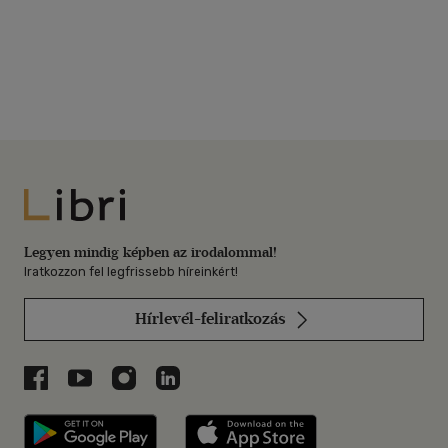
Libri
Legyen mindig képben az irodalommal!
Iratkozzon fel legfrissebb híreinkért!
Hírlevél-feliratkozás
Libri a Facebookon
Libri a Youtube-on
Libri az Instagramon
Libri a LinkedInen
Libri applikáció Szerezd meg: Google P
Libri applikáció 