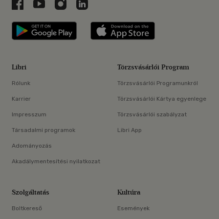
Libri a Facebookon
Libri a Youtube-on
Libri az Instagramon
Libri a LinkedInen
Libri applikáció Szerezd meg: Google P
Libri applikáció 
Libri
Törzsvásárlói Program
Rólunk
Törzsvásárlói Programunkról
Karrier
Törzsvásárlói Kártya egyenlege
Impresszum
Törzsvásárlói szabályzat
Társadalmi programok
Libri App
Adományozás
Akadálymentesítési nyilatkozat
Szolgáltatás
Kultúra
Boltkereső
Események