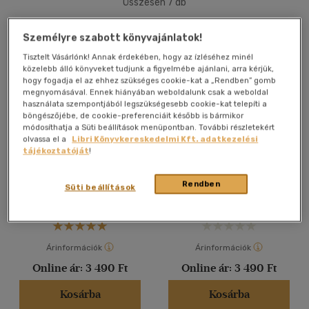
Összesen
7
db
40 db / oldal
Személyre szabott könyvajánlatok!
Tisztelt Vásárlónk! Annak érdekében, hogy az ízléséhez minél
közelebb álló könyveket tudjunk a figyelmébe ajánlani, arra kérjük,
Alkalmaz
hogy fogadja el az ehhez szükséges cookie-kat a „Rendben” gomb
megnyomásával. Ennek hiányában weboldalunk csak a weboldal
használata szempontjából legszükségesebb cookie-kat telepíti a
böngészőjébe, de cookie-preferenciáit később is bármikor
módosíthatja a Süti beállítások menüpontban. További részletekért
olvassa el a
Libri Könyvkereskedelmi Kft. adatkezelési
Nico előtt - Előtt sorozat 4.
Lilly előtt - Előtt sorozat 3.
tájékoztatóját
!
Aurora Rose Reynolds
Aurora Rose Reynolds
Rendben
Süti beállítások
E-könyv
E-könyv
Árinformációk
Árinformációk
Online ár:
3 490 Ft
Online ár:
3 490 Ft
Kosárba
Kosárba