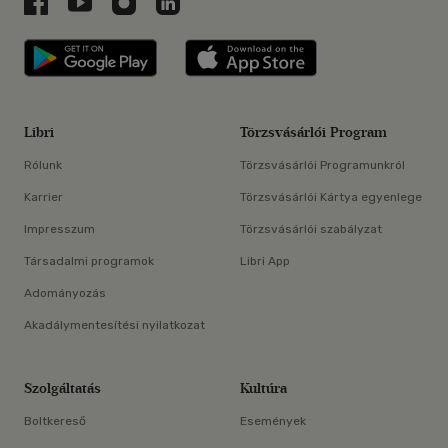
Libri a Facebookon
Libri a Youtube-on
Libri az Instagramon
Libri a LinkedInen
Libri applikáció Szerezd meg: Google P
Libri applikáció 
Libri
Törzsvásárlói Program
Rólunk
Törzsvásárlói Programunkról
Karrier
Törzsvásárlói Kártya egyenlege
Impresszum
Törzsvásárlói szabályzat
Társadalmi programok
Libri App
Adományozás
Akadálymentesítési nyilatkozat
Szolgáltatás
Kultúra
Boltkereső
Események