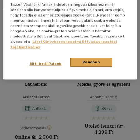
Tisztelt Vásárlónk! Annak érdekében, hogy az ízléséhez minél
40 db / oldal
közelebb álló könyveket tudjunk a figyelmébe ajánlani, arra kérjük,
hogy fogadja el az ehhez szükséges cookie-kat a „Rendben” gomb
Összesen
5
db
megnyomásával. Ennek hiányában weboldalunk csak a weboldal
használata szempontjából legszükségesebb cookie-kat telepíti a
böngészőjébe, de cookie-preferenciáit később is bármikor
Alkalmaz
módosíthatja a Süti beállítások menüpontban. További részletekért
olvassa el a
Libri Könyvkereskedelmi Kft. adatkezelési
tájékoztatóját
!
Rendben
Süti beállítások
Babaétrend
Mókás, gyors és egyszerű
Annabel Karmel
Annabel Karmel
Antikvár
Könyv
Utolsó ismert ár:
Árinformációk
4 299 Ft
Online ár:
2 500 Ft