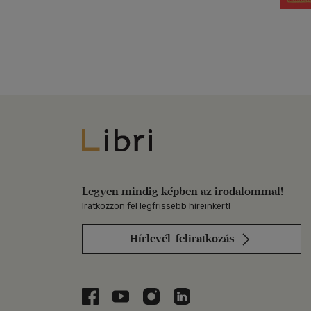
Libri
Legyen mindig képben az irodalommal!
Iratkozzon fel legfrissebb híreinkért!
Hírlevél-feliratkozás
Libri a Facebookon
Libri a Youtube-on
Libri az Instagramon
Libri a LinkedInen