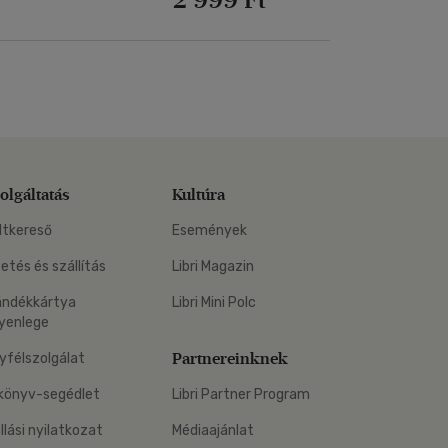
olgáltatás
Kultúra
ltkereső
Események
zetés és szállítás
Libri Magazin
ándékkártya
Libri Mini Polc
yenlege
Partnereinknek
yfélszolgálat
könyv-segédlet
Libri Partner Program
állási nyilatkozat
Médiaajánlat