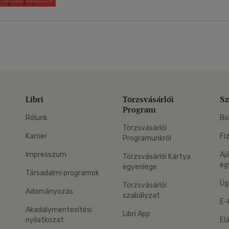
Libri
Törzsvásárlói
Sz
Program
Rólunk
Bo
Törzsvásárlói
Karrier
Fi
Programunkról
Impresszum
Aj
Törzsvásárlói Kártya
eg
egyenlege
Társadalmi programok
Üg
Törzsvásárlói
Adományozás
szabályzat
E-
Akadálymentesítési
Libri App
nyilatkozat
El