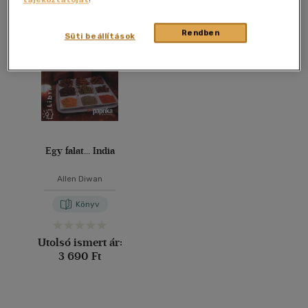
Összesen
1
db
40 db / oldal
Rendben
Süti beállítások
Alkalmaz
Egy falat... India
Allen Diwan
Könyv
Utolsó ismert ár:
3 690 Ft