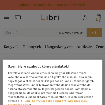
Kulacs / strandtáska most csak 1499 Ft!
Rendezés
Törzsvásárlói Kártya adatai
Rendezés
Kiadás éve szerint csökkenő
Részletes keresés
Kiadás éve szerint növekvő
Ár szerint csökkenő
Könyvek
E-könyvek
Hangoskönyvek
Antikvár
Zene,
Ár szerint növekvő
Allen Diwan
Eladott darabszám szerint csökkenő
Személyre szabott könyvajánlatok!
Eladott darabszám szerint növekvő
Tisztelt Vásárlónk! Annak érdekében, hogy az ízléséhez minél
Cím szerint A-Z
közelebb álló könyveket tudjunk a figyelmébe ajánlani, arra kérjük,
Művei
hogy fogadja el az ehhez szükséges cookie-kat a „Rendben” gomb
Szerző szerint A-Z
megnyomásával. Ennek hiányában weboldalunk csak a weboldal
használata szempontjából legszükségesebb cookie-kat telepíti a
Szűrés
Rendezés
böngészőjébe, de cookie-preferenciáit később is bármikor
Megjelenítés
módosíthatja a Süti beállítások menüpontban. További részletekért
olvassa el a
Libri Könyvkereskedelmi Kft. adatkezelési
20 db / oldal
tájékoztatóját
!