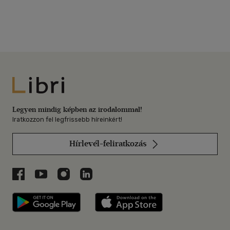
Libri
Legyen mindig képben az irodalommal!
Iratkozzon fel legfrissebb híreinkért!
Hírlevél-feliratkozás
Libri a Facebookon
Libri a Youtube-on
Libri az Instagramon
Libri a LinkedInen
Libri applikáció Szerezd meg: Google P
Libri applikáció 