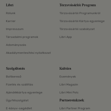
Libri
Törzsvásárlói Program
Rólunk
Törzsvásárlói Programunkról
Karrier
Törzsvásárlói Kártya egyenlege
Impresszum
Törzsvásárlói szabályzat
Társadalmi programok
Libri App
Adományozás
Akadálymentesítési nyilatkozat
Szolgáltatás
Kultúra
Boltkereső
Események
Fizetés és szállítás
Libri Magazin
Ajándékkártya egyenlege
Libri Mini Polc
Partnereinknek
Ügyfélszolgálat
E-könyv-segédlet
Libri Partner Program