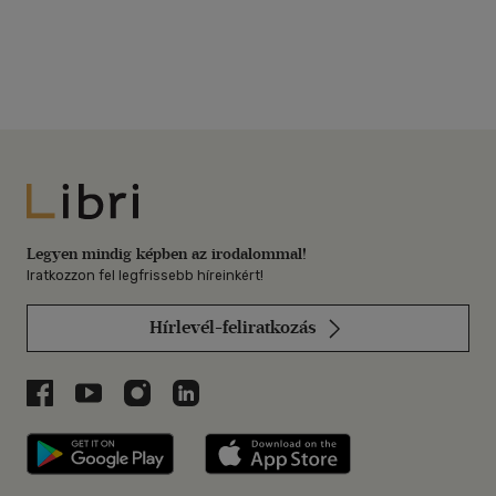
Libri
Legyen mindig képben az irodalommal!
Iratkozzon fel legfrissebb híreinkért!
Hírlevél-feliratkozás
Libri a Facebookon
Libri a Youtube-on
Libri az Instagramon
Libri a LinkedInen
Libri applikáció Szerezd meg: Google P
Libri applikáció 