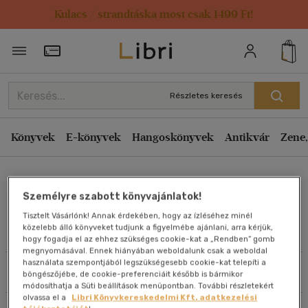
Kulacs / strandtáska most csak 1499 Ft!
Rendezés
Törzsvásárlói Kártya adatai
Rendezés
Kiadás éve szerint csökkenő
Részletes keresés
Kiadás éve szerint növekvő
Ár szerint csökkenő
Könyvek
E-könyvek
Hangoskönyvek
Antikvár
Zene,
Ár szerint növekvő
Allan Hall
Eladott darabszám szerint csökkenő
Személyre szabott könyvajánlatok!
Eladott darabszám szerint növekvő
Tisztelt Vásárlónk! Annak érdekében, hogy az ízléséhez minél
Cím szerint A-Z
közelebb álló könyveket tudjunk a figyelmébe ajánlani, arra kérjük,
Művei
hogy fogadja el az ehhez szükséges cookie-kat a „Rendben” gomb
Szerző szerint A-Z
megnyomásával. Ennek hiányában weboldalunk csak a weboldal
használata szempontjából legszükségesebb cookie-kat telepíti a
Szűrés
Rendezés
böngészőjébe, de cookie-preferenciáit később is bármikor
Megjelenítés
módosíthatja a Süti beállítások menüpontban. További részletekért
olvassa el a
Libri Könyvkereskedelmi Kft. adatkezelési
20 db / oldal