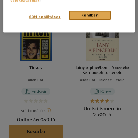
tájékoztatóját
!
Összesen
2
db
40 db / oldal
Rendben
Süti beállítások
Alkalmaz
Titkok
Lány a pincében - Natascha
Kampusch története
Allan Hall
Allan Hall
-
Michael Leidig
Antikvár
Könyv
Utolsó ismert ár:
Árinformációk
2 790 Ft
Online ár:
950 Ft
Kosárba