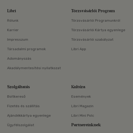
Libri
Törzsvásárlói Program
Rólunk
Törzsvásárlói Programunkról
Karrier
Törzsvásárlói Kártya egyenlege
Impresszum
Törzsvásárlói szabályzat
Társadalmi programok
Libri App
Adományozás
Akadálymentesítési nyilatkozat
Szolgáltatás
Kultúra
Boltkereső
Események
Fizetés és szállítás
Libri Magazin
Ajándékkártya egyenlege
Libri Mini Polc
Partnereinknek
Ügyfélszolgálat