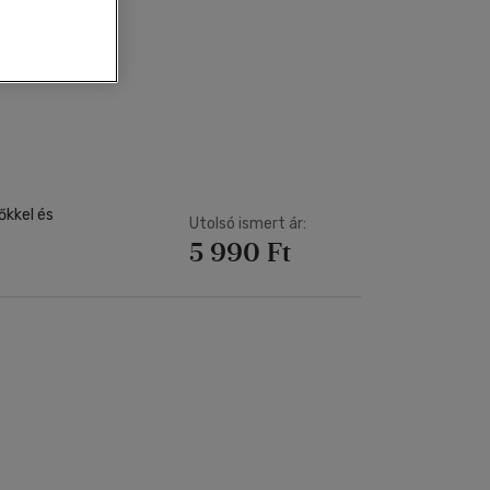
Kártya
Vallás, mitológia
m
Képeslap
és Természet
yv
Naptár
k
Papír, írószer
ok
őkkel és
Utolsó ismert ár:
5 990 Ft