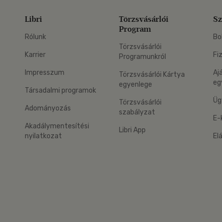
Libri
Törzsvásárlói
Sz
Program
Rólunk
Bo
Törzsvásárlói
Karrier
Fi
Programunkról
Impresszum
Aj
Törzsvásárlói Kártya
eg
egyenlege
Társadalmi programok
Üg
Törzsvásárlói
Adományozás
szabályzat
E-
Akadálymentesítési
Libri App
nyilatkozat
El
eg: Google Play
 applikáció Letölthető az App Store-ból