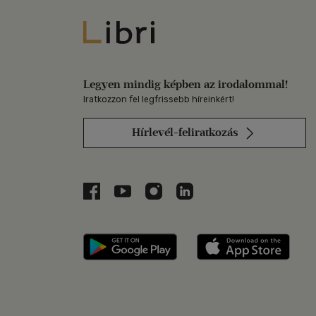
Libri
Legyen mindig képben az irodalommal!
Iratkozzon fel legfrissebb híreinkért!
Hírlevél-feliratkozás
Libri a Facebookon
Libri a Youtube-on
Libri az Instagramon
Libri a LinkedInen
Libri applikáció Szerezd m
Libri