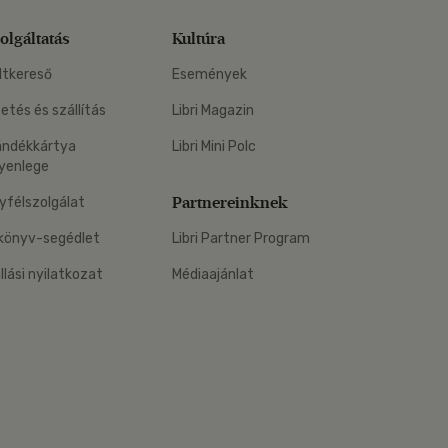
olgáltatás
Kultúra
ltkereső
Események
zetés és szállítás
Libri Magazin
ándékkártya
Libri Mini Polc
yenlege
Partnereinknek
yfélszolgálat
könyv-segédlet
Libri Partner Program
állási nyilatkozat
Médiaajánlat