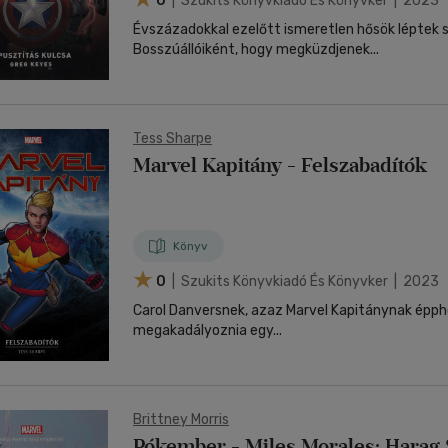
0
| Szukits Könyvkiadó És Könyvker | 2023
Évszázadokkal ezelőtt ismeretlen hősök léptek 
Bosszúállóiként, hogy megküzdjenek...
Tess Sharpe
Marvel Kapitány - Felszabadítók
Könyv
0
| Szukits Könyvkiadó És Könyvker | 2023
Carol Danversnek, azaz Marvel Kapitánynak éppho
megakadályoznia egy...
Brittney Morris
Pókember - Miles Morales: Harag