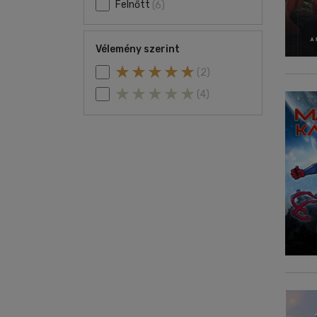
Felnőtt
(6)
Vélemény szerint
(2)
(4)