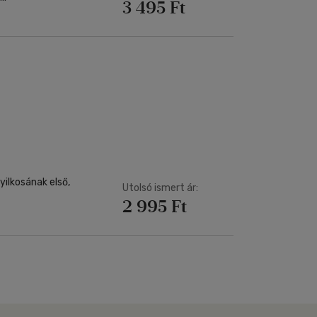
3 495 Ft
Utolsó ismert ár:
2 995 Ft