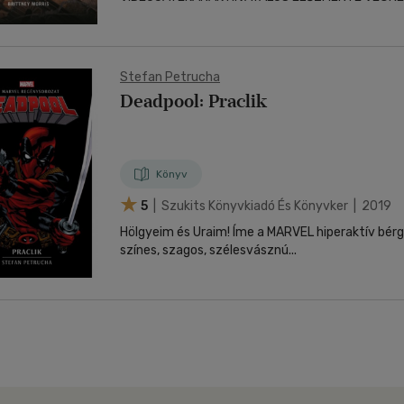
Stefan Petrucha
Deadpool: Praclik
Könyv
5
| Szukits Könyvkiadó És Könyvker | 2019
Hölgyeim és Uraim! Íme a MARVEL hiperaktív bérgyilkosának első,
színes, szagos, szélesvásznú...