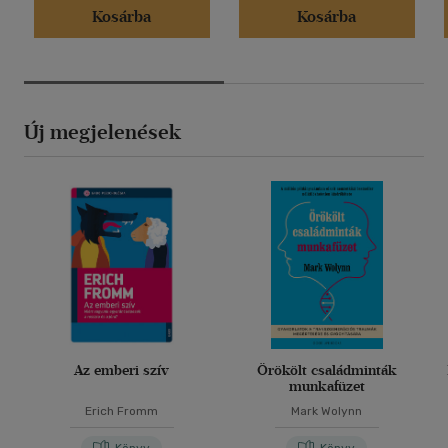
Kosárba
Kosárba
Új megjelenések
Az emberi szív
Örökölt családminták
munkafüzet
Erich Fromm
Mark Wolynn
Könyv
Könyv