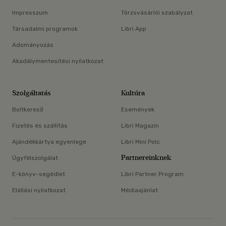
Impresszum
Törzsvásárlói szabályzat
Társadalmi programok
Libri App
Adományozás
Akadálymentesítési nyilatkozat
Szolgáltatás
Kultúra
Boltkereső
Események
Fizetés és szállítás
Libri Magazin
Ajándékkártya egyenlege
Libri Mini Polc
Partnereinknek
Ügyfélszolgálat
E-könyv-segédlet
Libri Partner Program
Elállási nyilatkozat
Médiaajánlat