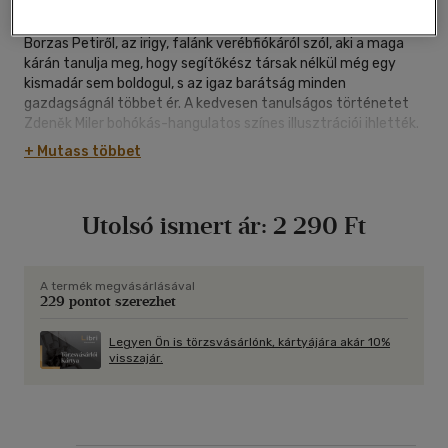
A népszerű Vakond-történetek ismert szerzőjének meséje
Borzas Petiről, az irigy, falánk verébfiókáról szól, aki a maga
kárán tanulja meg, hogy segítőkész társak nélkül még egy
kismadár sem boldogul, s az igaz barátság minden
gazdagságnál többet ér. A kedvesen tanulságos történetet
Zdeněk Miler bohókás-hangulatos színes illusztrációi ihlették.
+ Mutass többet
Utolsó ismert ár:
2 290 Ft
A termék megvásárlásával
229 pontot szerezhet
Legyen Ön is törzsvásárlónk, kártyájára akár 10%
visszajár.