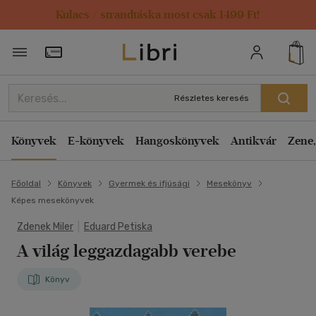
Kulacs / strandtáska most csak 1499 Ft!
Törzsvásárlói Kártya adatai
Részletes keresés
Könyvek
E-könyvek
Hangoskönyvek
Antikvár
Zene,
Főoldal
Könyvek
Gyermek és ifjúsági
Mesekönyv
Képes mesekönyvek
Zdenek Miler
|
Eduard Petiska
A világ leggazdagabb verebe
Könyv