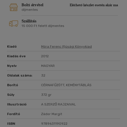
Bolti átvétel
Elérhető készlet esetén akár ma
díjmentes
Szállítás
15 000 Ft felett díjmentes
Kiadó
Móra Ferenc Ifjúsági Könyvkiad
Kiadás éve
2012
Nyelv
MAGYAR
Oldalak száma:
32
Borító
CÉRNAFŰZÖTT, KEMÉNYTÁBLÁS
Súly
372 gr
Illusztráció
A SZERZŐ RAJZAIVAL
Fordító
Zádor Margit
ISBN
9789631190922