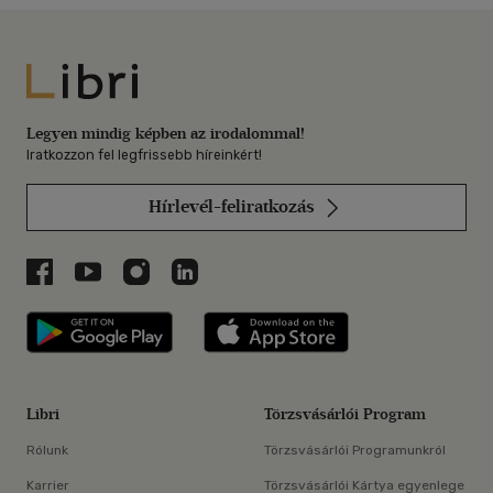
Libri
Legyen mindig képben az irodalommal!
Iratkozzon fel legfrissebb híreinkért!
Hírlevél-feliratkozás
Libri a Facebookon
Libri a Youtube-on
Libri az Instagramon
Libri a LinkedInen
Libri applikáció Szerezd meg: Google P
Libri applikáció 
Libri
Törzsvásárlói Program
Rólunk
Törzsvásárlói Programunkról
Karrier
Törzsvásárlói Kártya egyenlege