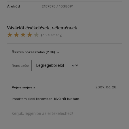
Árukód
2157575 / 1035091
Vásárlói értékelések, vélemények
(3 vélemény)
Összes hozzászólás (2 db)
Rendezés:
Vejnemojnen
2009. 06. 28.
Imádtam kicsi koromban, kívülről tudtam.
Kérjük, lépjen be az értékeléshez!