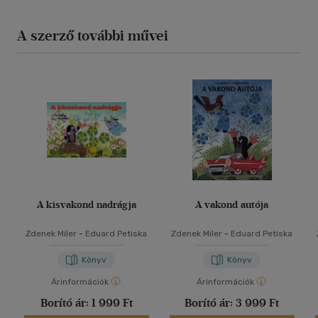
A szerző további művei
A kisvakond nadrágja
A vakond autója
Zdenek Miler
-
Eduard Petiska
Zdenek Miler
-
Eduard Petiska
Könyv
Könyv
Árinformációk
Árinformációk
Borító ár:
1 999 Ft
Borító ár:
3 999 Ft