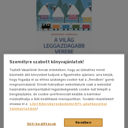
Személyre szabott könyvajánlatok!
Tisztelt Vásárlónk! Annak érdekében, hogy az ízléséhez minél
közelebb álló könyveket tudjunk a figyelmébe ajánlani, arra kérjük,
hogy fogadja el az ehhez szükséges cookie-kat a „Rendben” gomb
megnyomásával. Ennek hiányában weboldalunk csak a weboldal
használata szempontjából legszükségesebb cookie-kat telepíti a
böngészőjébe, de cookie-preferenciáit később is bármikor
Kívánságlistához adom
Megosztom
módosíthatja a Süti beállítások menüpontban. További részletekért
olvassa el a
Libri Könyvkereskedelmi Kft. adatkezelési
(3 vélemény)
tájékoztatóját
!
Móra Ferenc Ifjúsági Könyvkiad
|
2012
|
magyar nyelvű
|
cérnafűzött, keménytáblás
|
32 oldal
Rendben
Süti beállítások