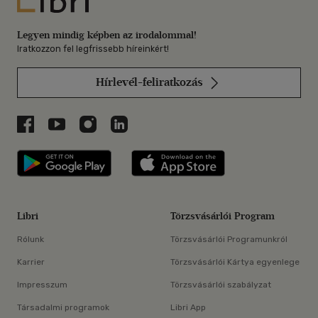
Legyen mindig képben az irodalommal!
Iratkozzon fel legfrissebb híreinkért!
Hírlevél-feliratkozás
Libri a Facebookon
Libri a Youtube-on
Libri az Instagramon
Libri a LinkedInen
Libri applikáció Szerezd meg: Google P
Libri applikáció 
Libri
Törzsvásárlói Program
Rólunk
Törzsvásárlói Programunkról
Karrier
Törzsvásárlói Kártya egyenlege
Impresszum
Törzsvásárlói szabályzat
Társadalmi programok
Libri App