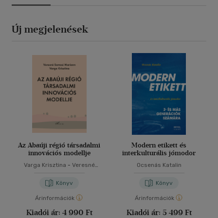
Új megjelenések
Az Abaúji régió társadalmi
Modern etikett és
innovációs modellje
interkulturális jómodor
Varga Krisztina
-
Veresné
Ocsenás Katalin
Somosi Mariann
Könyv
Könyv
Árinformációk
Árinformációk
Kiadói ár:
4 990 Ft
Kiadói ár:
5 499 Ft