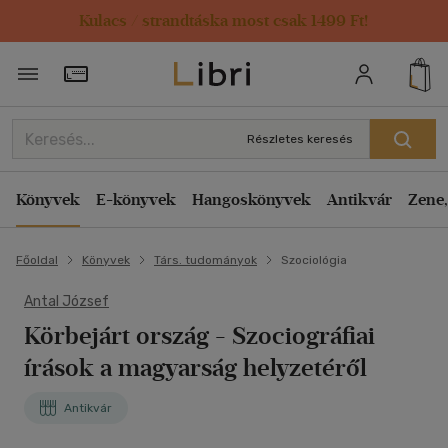
Kulacs / strandtáska most csak 1499 Ft!
Törzsvásárlói Kártya adatai
Részletes keresés
Könyvek
E-könyvek
Hangoskönyvek
Antikvár
Zene,
Főoldal
Könyvek
Társ. tudományok
Szociológia
Antal József
Körbejárt ország
- Szociográfiai
írások a magyarság helyzetéről
Antikvár