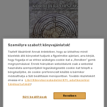
Személyre szabott könyvajánlatok!
Tisztelt Vásárlónk! Annak érdekében, hogy az ízléséhez minél
közelebb álló könyveket tudjunk a figyelmébe ajánlani, arra kérjük,
hogy fogadja el az ehhez szükséges cookie-kat a „Rendben” gomb
megnyomásával. Ennek hiányában weboldalunk csak a weboldal
használata szempontjából legszükségesebb cookie-kat telepíti a
böngészőjébe, de cookie-preferenciáit később is bármikor
módosíthatja a Süti beállítások menüpontban. További részletekért
olvassa el a
Libri Könyvkereskedelmi Kft. adatkezelési
Kívánságlistához adom
Megosztom
tájékoztatóját
!
Rendben
Süti beállítások
Éghajlat Könyvkiadó Kft.
|
2011
|
magyar nyelvű
|
puhatáblás,
ragasztókötött
|
384 oldal