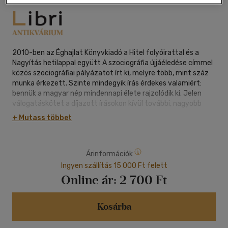
2010-ben az Éghajlat Könyvkiadó a Hitel folyóirattal és a
Nagyítás hetilappal együtt A szociográfia újjáéledése címmel
közös szociográfiai pályázatot írt ki, melyre több, mint száz
munka érkezett. Szinte mindegyik írás érdekes valamiért:
bennük a magyar nép mindennapi élete rajzolódik ki. Jelen
válogatáskötet a díjazott írásokon kívül további, nagyobb
nyilvánosságot érdemlő műveket is közöl. Egy ország
+ Mutass többet
lelkiismeretéhez és önismeretéhez hozzátartozik, hogy hírt
kapjon és adjon az ország valós állapotáról. Trianon után a
fiatal népi irodalom vállalta magára ezt a szerepet, és rendre
Árinformációk
beszámolt sorsokról, élethelyzetekről, gondokról és
örömökről. Most újra felhívtuk az embereket arra, járjuk körbe
Ingyen szállítás 15 000 Ft felett
az országot megint célunk megvalósult: egy műfaj újjáéledt.
Online ár:
2 700 Ft
Szeretnénk mindenki figyelmébe ajánlani ezt a
helyzetjelentések, segélykiáltások, emlékeztetők formájában
készített körképet.
Kosárba