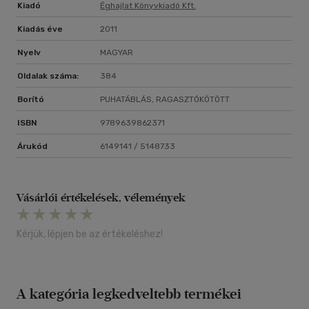
Kiadó
Éghajlat Könyvkiadó Kft.
Kiadás éve
2011
Nyelv
MAGYAR
Oldalak száma:
384
Borító
PUHATÁBLÁS, RAGASZTÓKÖTÖTT
ISBN
9789639862371
Árukód
6149141 / 5148733
Vásárlói értékelések, vélemények
Kérjük, lépjen be az értékeléshez!
A kategória legkedveltebb termékei