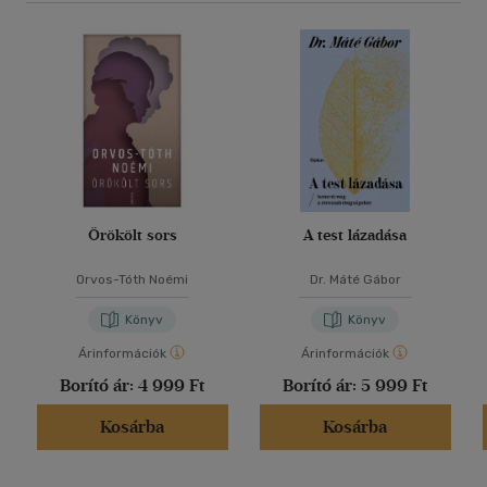
Örökölt sors
A test lázadása
Orvos-Tóth Noémi
Dr. Máté Gábor
Könyv
Könyv
Árinformációk
Árinformációk
Borító ár:
4 999 Ft
Borító ár:
5 999 Ft
Kosárba
Kosárba