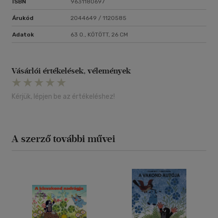
ISBN
9631180697
Árukód
2044649 / 1120585
Adatok
63 O., KÖTÖTT, 26 CM
Vásárlói értékelések, vélemények
Kérjük, lépjen be az értékeléshez!
A szerző további művei