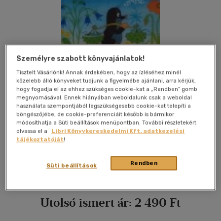
Személyre szabott könyvajánlatok!
Tisztelt Vásárlónk! Annak érdekében, hogy az ízléséhez minél
közelebb álló könyveket tudjunk a figyelmébe ajánlani, arra kérjük,
hogy fogadja el az ehhez szükséges cookie-kat a „Rendben” gomb
megnyomásával. Ennek hiányában weboldalunk csak a weboldal
használata szempontjából legszükségesebb cookie-kat telepíti a
böngészőjébe, de cookie-preferenciáit később is bármikor
módosíthatja a Süti beállítások menüpontban. További részletekért
olvassa el a
Libri Könyvkereskedelmi Kft. adatkezelési
tájékoztatóját
!
Kívánságlistához adom
Megosztom
Rendben
Süti beállítások
Móra Ferenc Ifjúsági Könyvkiad
|
2005
|
magyar nyelvű
Utolsó ismert ár:
2 490 Ft