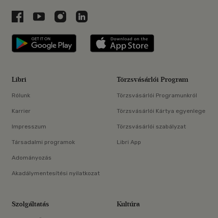
Libri a Facebookon
Libri a Youtube-on
Libri az Instagramon
Libri a LinkedInen
Libri applikáció Szerezd meg: Google P
Libri applikáció 
Libri
Törzsvásárlói Program
Rólunk
Törzsvásárlói Programunkról
Karrier
Törzsvásárlói Kártya egyenlege
Impresszum
Törzsvásárlói szabályzat
Társadalmi programok
Libri App
Adományozás
Akadálymentesítési nyilatkozat
Szolgáltatás
Kultúra