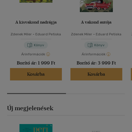
A kisvakond nadrágja
A vakond autója
Zdenek Miler
-
Eduard Petiska
Zdenek Miler
-
Eduard Petiska
Könyv
Könyv
Árinformációk
Árinformációk
Borító ár:
1 999 Ft
Borító ár:
3 999 Ft
Kosárba
Kosárba
Új megjelenések