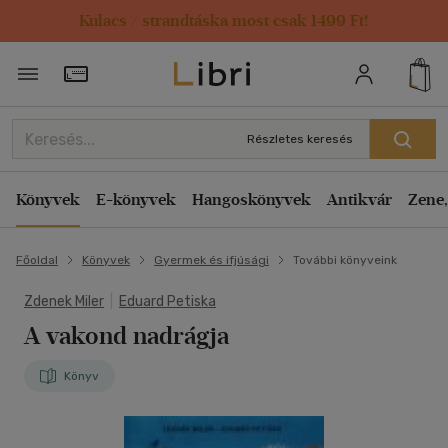
Kulacs / strandtáska most csak 1499 Ft!
Törzsvásárlói Kártya adatai
Részletes keresés
Könyvek
E-könyvek
Hangoskönyvek
Antikvár
Zene,
Főoldal
Könyvek
Gyermek és ifjúsági
További könyveink
Zdenek Miler
|
Eduard Petiska
A vakond nadrágja
Könyv