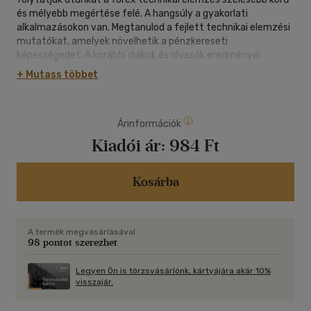
és mélyebb megértése felé. A hangsúly a gyakorlati
alkalmazásokon van. Megtanulod a fejlett technikai elemzési
mutatókat, amelyek növelhetik a pénzkereseti
képességedet. A korábbi diákok és olvasók eredményei
megerősítik ezek hatékonyságát.A könyv tartalma:-
+ Mutass többet
Útmutató lépésről lépésre a fejlett technikai elemzési
mutatók megértéséhez- Stratégiai kereskedési taktikák,
amelyeket a technikai elemzéssel kapcsolatos kibővített
Árinformációk
ismereteiddel együtt használhatsz- Kereskedői pszichológia-
Árfolyam-minták- Több időkeret használata
Kiadói ár:
984 Ft
Kosárba
A termék megvásárlásával
98 pontot szerezhet
Legyen Ön is törzsvásárlónk, kártyájára akár 10%
visszajár.