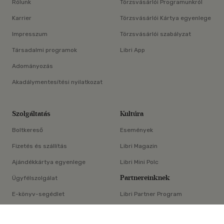
Rólunk
Törzsvásárlói Programunkról
Karrier
Törzsvásárlói Kártya egyenlege
Impresszum
Törzsvásárlói szabályzat
Társadalmi programok
Libri App
Adományozás
Akadálymentesítési nyilatkozat
Szolgáltatás
Kultúra
Boltkereső
Események
Fizetés és szállítás
Libri Magazin
Ajándékkártya egyenlege
Libri Mini Polc
Partnereinknek
Ügyfélszolgálat
E-könyv-segédlet
Libri Partner Program
×
Elállási nyilatkozat
Médiaajánlat