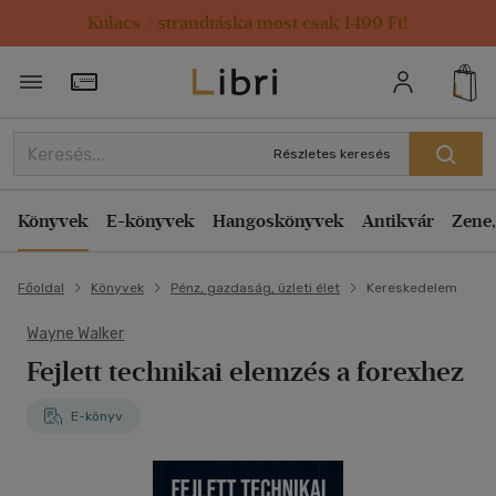
Kulacs / strandtáska most csak 1499 Ft!
Törzsvásárlói Kártya adatai
Részletes keresés
Könyvek
E-könyvek
Hangoskönyvek
Antikvár
Zene,
Főoldal
Könyvek
Pénz, gazdaság, üzleti élet
Kereskedelem
Wayne Walker
Fejlett technikai elemzés a forexhez
E-könyv