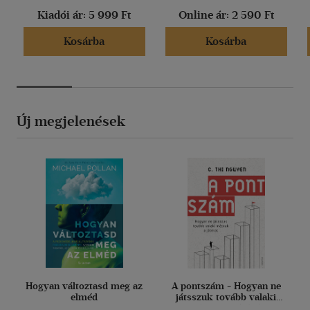
Kiadói ár:
5 999 Ft
Online ár:
2 590 Ft
Kosárba
Kosárba
Új megjelenések
Hogyan változtasd meg az
A pontszám - Hogyan ne
elméd
játsszuk tovább valaki
másnak a játékát