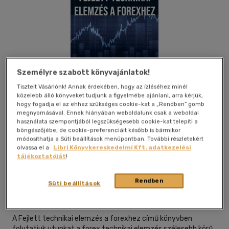
Személyre szabott könyvajánlatok!
Tisztelt Vásárlónk! Annak érdekében, hogy az ízléséhez minél
közelebb álló könyveket tudjunk a figyelmébe ajánlani, arra kérjük,
hogy fogadja el az ehhez szükséges cookie-kat a „Rendben” gomb
megnyomásával. Ennek hiányában weboldalunk csak a weboldal
használata szempontjából legszükségesebb cookie-kat telepíti a
böngészőjébe, de cookie-preferenciáit később is bármikor
módosíthatja a Süti beállítások menüpontban. További részletekért
olvassa el a
Libri Könyvkereskedelmi Kft. adatkezelési
tájékoztatóját
!
Beleolvasok
Kívánságlistához adom
Megosztom
Rendben
Süti beállítások
Publishdrive
|
2025
|
magyar nyelvű
A Fejlett technikai elemzés a forexhez című könyvben
folytatjuk utunkat a forex technikai elemzés szélesebb körű