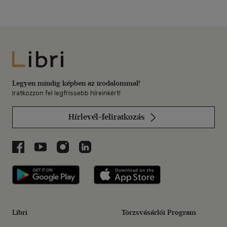
Libri
Legyen mindig képben az irodalommal!
Iratkozzon fel legfrissebb híreinkért!
Hírlevél-feliratkozás
Libri a Facebookon
Libri a Youtube-on
Libri az Instagramon
Libri a LinkedInen
Libri applikáció Szerezd meg: Google P
Libri applikáció 
Libri
Törzsvásárlói Program