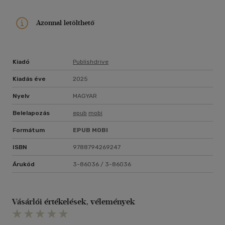
Azonnal letölthető
Kiadó
Publishdrive
Kiadás éve
2025
Nyelv
MAGYAR
Belelapozás
epub
mobi
Formátum
EPUB
MOBI
ISBN
9788794269247
Árukód
3-86036 / 3-86036
Vásárlói értékelések, vélemények