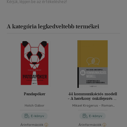
Kérjük, lépjen be az értékeléshez!
A kategória legkedveltebb termékei
Pandapóker
44 kommunikációs modell
- A hatékony önkifejezés és
eredményes
Holch Gábor
Mikael Krogerus - Roman
együttműködés könyve
Tchäppeler
E-könyv
E-könyv
Árinformációk
Árinformációk