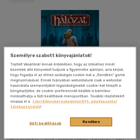
Személyre szabott könyvajánlatok!
Tisztelt Vásárlónk! Annak érdekében, hogy az ízléséhez minél
közelebb álló könyveket tudjunk a figyelmébe ajánlani, arra kérjük,
hogy fogadja el az ehhez szükséges cookie-kat a „Rendben” gomb
megnyomásával. Ennek hiányában weboldalunk csak a weboldal
használata szempontjából legszükségesebb cookie-kat telepíti a
böngészőjébe, de cookie-preferenciáit később is bármikor
módosíthatja a Süti beállítások menüpontban. További részletekért
olvassa el a
Libri Könyvkereskedelmi Kft. adatkezelési
tájékoztatóját
!
Kívánságlistához adom
Megosztom
Rendben
Süti beállítások
Delta Vision Kft.
|
2013
|
magyar nyelvű
|
kartonált
|
360