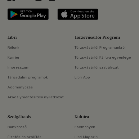
Libri applikáció Szerezd meg: Google P
Libri applikáció 
Libri
Törzsvásárlói Program
Rólunk
Törzsvásárlói Programunkról
Karrier
Törzsvásárlói Kártya egyenlege
Impresszum
Törzsvásárlói szabályzat
Társadalmi programok
Libri App
Adományozás
Akadálymentesítési nyilatkozat
Szolgáltatás
Kultúra
Boltkereső
Események
Fizetés és szállítás
Libri Magazin