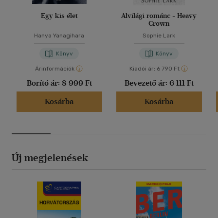
Egy kis élet
Alvilági románc - Heavy
Crown
Hanya Yanagihara
Sophie Lark
Könyv
Könyv
Árinformációk
Kiadói ár:
6 790 Ft
Borító ár:
8 999 Ft
Bevezető ár:
6 111 Ft
Kosárba
Kosárba
Új megjelenések