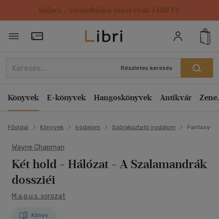
Kulacs / strandtáska most csak 1499 Ft!
Törzsvásárlói Kártya adatai
Részletes keresés
Könyvek
E-könyvek
Hangoskönyvek
Antikvár
Zene,
Főoldal
Könyvek
Irodalom
Szórakoztató irodalom
Fantasy
Wayne Chapman
Két hold
- Hálózat - A Szalamandrák
dossziéi
M.a.g.u.s. sorozat
Könyv