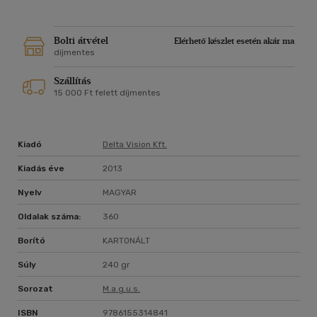
Bolti átvétel
Elérhető készlet esetén akár ma
díjmentes
Szállítás
15 000 Ft felett díjmentes
Kiadó
Delta Vision Kft.
Kiadás éve
2013
Nyelv
MAGYAR
Oldalak száma:
360
Borító
KARTONÁLT
Súly
240 gr
Sorozat
M.a.g.u.s.
ISBN
9786155314841