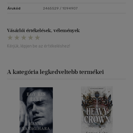
Árukód
2465529 / 1094907
Vásárlói értékelések, vélemények
Kérjük, lépjen be az értékeléshez!
A kategória legkedveltebb termékei