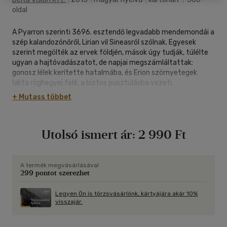
oldal
A Pyarron szerinti 3696. esztendő legvadabb mendemondái a
szép kalandozónőről, Lirian vil Sineasról szólnak. Egyesek
szerint megölték az ervek földjén, mások úgy tudják, túlélte
ugyan a hajtóvadászatot, de napjai megszámláltattak:
gonosz lélek kerítette hatalmába, és Erion szörnyetegek
lakta röghegyei felé, a biztos pusztulásba vezeti.
+ Mutass többet
Az esélyekkel Lirian is tisztában van, és jobb híján alkut ajánl
kéretlen utitársának: segítséget a férfi ellen, aki mindenéből
kiforgatta. Nem sejti még, kivel állnak szemben, hogy a
Utolsó ismert ár:
2 990 Ft
győzelemhez köznapi bűbájosság helyett isteni csodára lesz
szükség.
A termék megvásárlásával
299 pontot szerezhet
Legyen Ön is törzsvásárlónk, kártyájára akár 10%
visszajár.