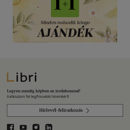
Libri
Legyen mindig képben az irodalommal!
Iratkozzon fel legfrissebb híreinkért!
Hírlevél-feliratkozás
Libri a Facebookon
Libri a Youtube-on
Libri az Instagramon
Libri a LinkedInen