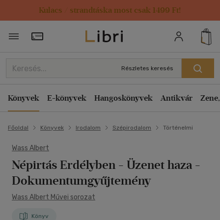
Kulacs / strandtáska most csak 1499 Ft!
Törzsvásárlói Kártya adatai
Részletes keresés
Könyvek
E-könyvek
Hangoskönyvek
Antikvár
Zene,
Főoldal
Könyvek
Irodalom
Szépirodalom
Történelmi
Wass Albert
Népirtás Erdélyben - Üzenet haza
-
Dokumentumgyűjtemény
Wass Albert Művei sorozat
Könyv