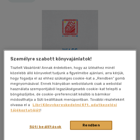
Személyre szabott könyvajánlatok!
Tisztelt Vásárlónk! Annak érdekében, hogy az ízléséhez minél
közelebb álló könyveket tudjunk a figyelmébe ajánlani, arra kérjük,
hogy fogadja el az ehhez szükséges cookie-kat a „Rendben” gomb
megnyomásával. Ennek hiányában weboldalunk csak a weboldal
használata szempontjából legszükségesebb cookie-kat telepíti a
böngészőjébe, de cookie-preferenciáit később is bármikor
módosíthatja a Süti beállítások menüpontban. További részletekért
olvassa el a
Libri Könyvkereskedelmi Kft. adatkezelési
tájékoztatóját
!
Kívánságlistához adom
Megosztom
Rendben
Süti beállítások
(1 vélemény)