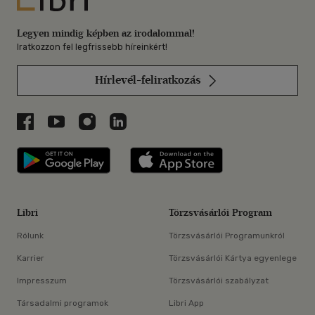
Legyen mindig képben az irodalommal!
Iratkozzon fel legfrissebb híreinkért!
Hírlevél-feliratkozás
Libri a Facebookon
Libri a Youtube-on
Libri az Instagramon
Libri a LinkedInen
Libri applikáció Szerezd meg: Google P
Libri applikáció 
Libri
Törzsvásárlói Program
Rólunk
Törzsvásárlói Programunkról
Karrier
Törzsvásárlói Kártya egyenlege
Impresszum
Törzsvásárlói szabályzat
Társadalmi programok
Libri App