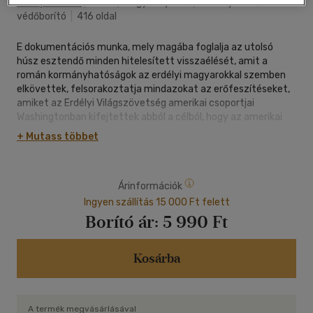
Erdélyi Szalon
|
2022
|
magyar nyelvű
|
keménytábla,
védőborító
|
416 oldal
E dokumentációs munka, mely magába foglalja az utolsó
húsz esztendő minden hitelesített visszaélését, amit a
román kormányhatóságok az erdélyi magyarokkal szemben
elkövettek, felsorakoztatja mindazokat az erőfeszítéseket,
amiket az Erdélyi Világszövetség amerikai csoportjai
Washingtonban kifejtettek abból a célból, hogy az amerikai
kormányok figyelmét felhívják ezekre a visszaélésekre...
+ Mutass többet
Wass Albert összeállítása sajtótörténeti és diplomáciai
szenzáció! Soha senki nem kísérelte meg egybegyűjteni azt a
Árinformációk
hihetetlen mennyiségű információt, ami az Erdélyben zajlott
magyarellenes politikáról jelent meg a "nyugati" sajtóban:
Ingyen szállítás 15 000 Ft felett
mert eleddig elhallgatták és elhallgattatták...
Borító ár:
5 990 Ft
A kötet elsősorban a román kommunizmus Erdély-
politikájának története, egyben a Securitate bűneinek
Kosárba
bemutatása, valamint a kommunista Bukarest
magyarellenességének hiteles és dokumentált anyaga. Az
amerikai politika és közvélemény elől ügyesen elrejtett
A termék megvásárlásával
történetek napvilágra kerülése oda vezetett, hogy az