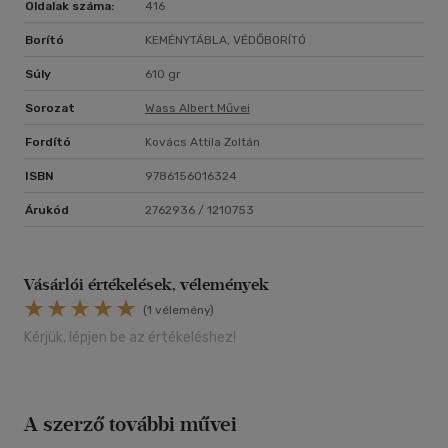
Oldalak száma:
416
Borító
KEMÉNYTÁBLA, VÉDŐBORÍTÓ
Súly
610 gr
Sorozat
Wass Albert Művei
Fordító
Kovács Attila Zoltán
ISBN
9786156016324
Árukód
2762936 / 1210753
Vásárlói értékelések, vélemények
(1 vélemény)
Kérjük, lépjen be az értékeléshez!
A szerző további művei