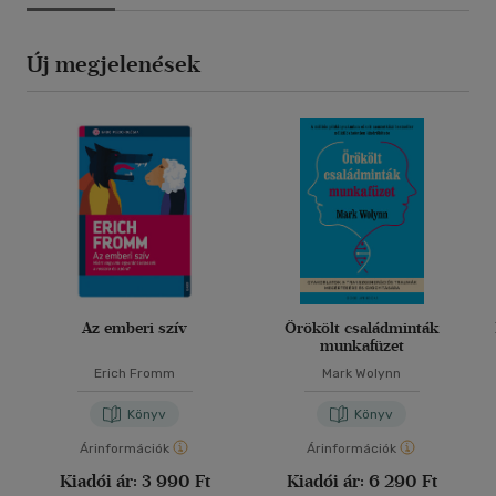
Új megjelenések
Az emberi szív
Örökölt családminták
munkafüzet
Erich Fromm
Mark Wolynn
Könyv
Könyv
Árinformációk
Árinformációk
Kiadói ár:
3 990 Ft
Kiadói ár:
6 290 Ft