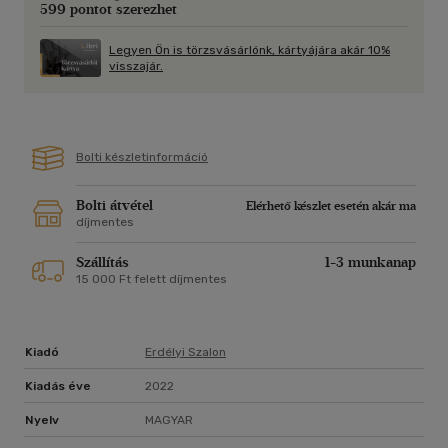
599 pontot szerezhet
amerikai kormányzat a nyolcvanas évekre felülvizsgálta
Románia-politikáját, és megvonta a gazdasági
Legyen Ön is törzsvásárlónk, kártyájára akár 10%
kedvezményeket a diktatórikus országtól.
visszajár.
Az Üzenet haza írásai Wass Albert amerikai előadásainak
szövegét tartalmazza, melyek rávilágítanak arra a heroikus
munkára, amit a szerző és az általa alapított-képviselt
Bolti készletinformáció
szervezetek végeztek az erdélyi magyarság problémáinak
feltárása és világgá kürtölése terén.
Bolti átvétel
Elérhető készlet esetén akár ma
díjmentes
Szállítás
1-3 munkanap
15 000 Ft felett díjmentes
Kiadó
Erdélyi Szalon
Kiadás éve
2022
Nyelv
MAGYAR