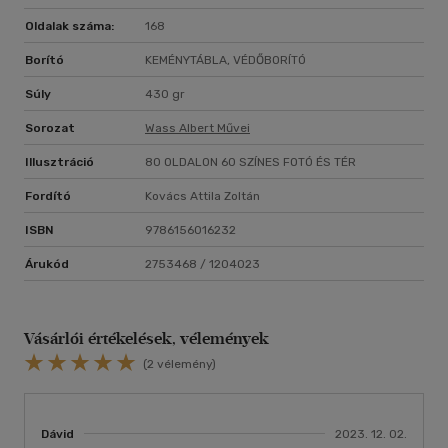
Oldalak száma:
168
Borító
KEMÉNYTÁBLA, VÉDŐBORÍTÓ
Súly
430 gr
Sorozat
Wass Albert Művei
Illusztráció
80 OLDALON 60 SZÍNES FOTÓ ÉS TÉR
Fordító
Kovács Attila Zoltán
ISBN
9786156016232
Árukód
2753468 / 1204023
Vásárlói értékelések, vélemények
(2 vélemény)
Dávid
2023. 12. 02.