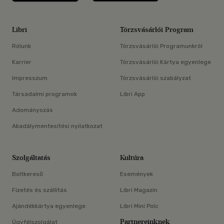
Libri
Törzsvásárlói Program
Rólunk
Törzsvásárlói Programunkról
Karrier
Törzsvásárlói Kártya egyenlege
Impresszum
Törzsvásárlói szabályzat
Társadalmi programok
Libri App
Adományozás
Akadálymentesítési nyilatkozat
Szolgáltatás
Kultúra
Boltkereső
Események
Fizetés és szállítás
Libri Magazin
Ajándékkártya egyenlege
Libri Mini Polc
Partnereinknek
Ügyfélszolgálat