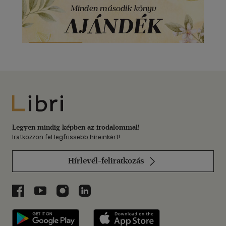
Libri
Legyen mindig képben az irodalommal!
Iratkozzon fel legfrissebb híreinkért!
Hírlevél-feliratkozás
Libri a Facebookon
Libri a Youtube-on
Libri az Instagramon
Libri a LinkedInen
Libri applikáció Szerezd meg: Google P
Libri applikáció 