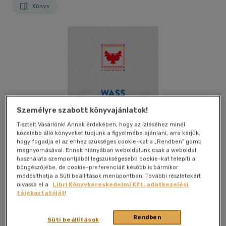
Könyv
Személyre szabott könyvajánlatok!
Tisztelt Vásárlónk! Annak érdekében, hogy az ízléséhez minél
közelebb álló könyveket tudjunk a figyelmébe ajánlani, arra kérjük,
hogy fogadja el az ehhez szükséges cookie-kat a „Rendben” gomb
megnyomásával. Ennek hiányában weboldalunk csak a weboldal
használata szempontjából legszükségesebb cookie-kat telepíti a
böngészőjébe, de cookie-preferenciáit később is bármikor
módosíthatja a Süti beállítások menüpontban. További részletekért
olvassa el a
Libri Könyvkereskedelmi Kft. adatkezelési
tájékoztatóját
!
Kívánságlistához adom
Megosztom
Rendben
Süti beállítások
(2 vélemény)