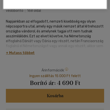
Erdélyi Szalon
|
2021
|
magyar nyelvű
|
keménytábla,
védőborító
|
168 oldal
Napjainkban az elfogadott, nemzeti kisebbség egy olyan
népcsoportra utal, amely egy másik nemzet által létrehozott
országba vándorol, és amelynek tagjai ott nem tudnak
asszimilálódni. Ezt az elvet követve, ha Németország
elfoglalná Dániát vagy Dánia egy részét, netán Franciaország
foglalná el Németországot vagy annak egy részét, akkor sem
a dánokat, sem pedig a németeket nem tekintenék, nemzeti
+ Mutass többet
kisebbségnek a megszálló országon belül. Olyan nemzetnek,
illetve egy nemzet részének tartanák őket, amelyet egy
másik nemzet erőszakos eszközökkel foglalt el. Ugyanez
Árinformációk
lenne a helyzet, ha Mexikó lerohanná Kaliforniát, vagy Kuba
megszállná Floridát. Ezen államokban élő amerikaiakra nem
Ingyen szállítás 15 000 Ft felett
olyan, nemzeti kisebbségként tekintenének, mint akik
Borító ár:
4 690 Ft
Mexikóban vagy Kubában élnek, hanem mint olyan
amerikaiakra, akiket erővel leigáztak, és területüket
elkülönítették országuk másik felétől.
Kosárba
Pontosan ugyanez igaz az erdélyi magyarokra is. Ők annak a
többségi nemzetnek képezték a részét - és néprajzilag még
mindig azt képezik -, akik a Kárpát-medencét ezeregyszáz