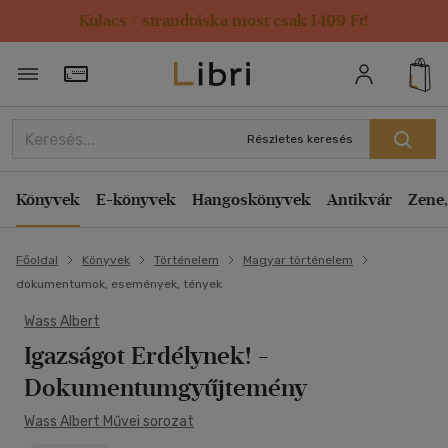
Kulacs / strandtáska most csak 1499 Ft!
Törzsvásárlói Kártya adatai
Részletes keresés
Könyvek
E-könyvek
Hangoskönyvek
Antikvár
Zene,
Főoldal
Könyvek
Történelem
Magyar történelem
dokumentumok, események, tények
Wass Albert
Igazságot Erdélynek!
-
Dokumentumgyűjtemény
Wass Albert Művei sorozat