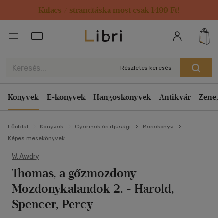
Kulacs / strandtáska most csak 1499 Ft!
Törzsvásárlói Kártya adatai
Részletes keresés
Könyvek
E-könyvek
Hangoskönyvek
Antikvár
Zene,
Főoldal
Könyvek
Gyermek és ifjúsági
Mesekönyv
Képes mesekönyvek
W. Awdry
Thomas, a gőzmozdony -
Mozdonykalandok 2.
- Harold,
Spencer, Percy