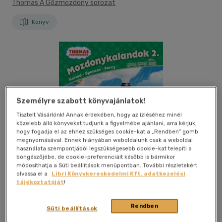
Thomas A Gőzmozdony sorozat
Könyv
Személyre szabott könyvajánlatok!
Tisztelt Vásárlónk! Annak érdekében, hogy az ízléséhez minél
közelebb álló könyveket tudjunk a figyelmébe ajánlani, arra kérjük,
hogy fogadja el az ehhez szükséges cookie-kat a „Rendben” gomb
megnyomásával. Ennek hiányában weboldalunk csak a weboldal
használata szempontjából legszükségesebb cookie-kat telepíti a
böngészőjébe, de cookie-preferenciáit később is bármikor
módosíthatja a Süti beállítások menüpontban. További részletekért
olvassa el a
Libri Könyvkereskedelmi Kft. adatkezelési
tájékoztatóját
!
Rendben
Süti beállítások
Kívánságlistához adom
Megosztom