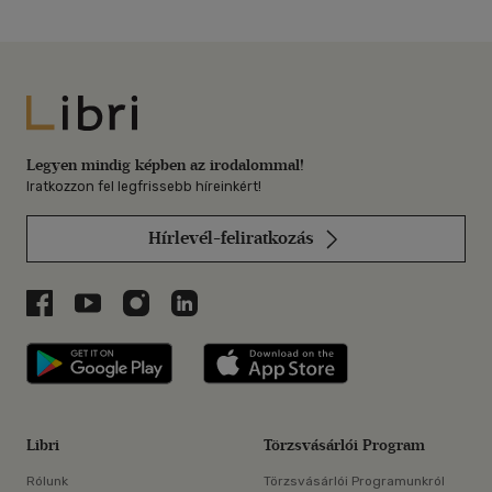
Libri
Legyen mindig képben az irodalommal!
Iratkozzon fel legfrissebb híreinkért!
Hírlevél-feliratkozás
Libri a Facebookon
Libri a Youtube-on
Libri az Instagramon
Libri a LinkedInen
Libri applikáció Szerezd meg: Google P
Libri applikáció 
Libri
Törzsvásárlói Program
Rólunk
Törzsvásárlói Programunkról