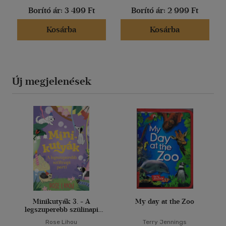
Borító ár:
3 499 Ft
Borító ár:
2 999 Ft
Kosárba
Kosárba
Új megjelenések
Minikutyák 3. - A
My day at the Zoo
legszuperebb szülinapi
parti
Rose Lihou
Terry Jennings