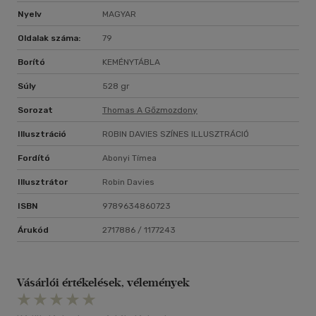
Nyelv
MAGYAR
Oldalak száma:
79
Borító
KEMÉNYTÁBLA
Súly
528 gr
Sorozat
Thomas A Gőzmozdony
Illusztráció
ROBIN DAVIES SZÍNES ILLUSZTRÁCIÓ
Fordító
Abonyi Tímea
Illusztrátor
Robin Davies
ISBN
9789634860723
Árukód
2717886 / 1177243
Vásárlói értékelések, vélemények