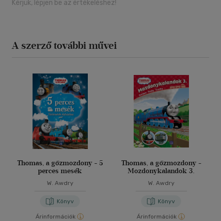
Kérjük, lépjen be az értékeléshez!
A szerző további művei
Thomas, a gőzmozdony - 5
Thomas, a gőzmozdony -
perces mesék
Mozdonykalandok 3.
W. Awdry
W. Awdry
Könyv
Könyv
Árinformációk
Árinformációk