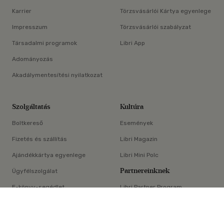
Karrier
Törzsvásárlói Kártya egyenlege
Impresszum
Törzsvásárlói szabályzat
Társadalmi programok
Libri App
Adományozás
Akadálymentesítési nyilatkozat
Szolgáltatás
Kultúra
Boltkereső
Események
Fizetés és szállítás
Libri Magazin
Ajándékkártya egyenlege
Libri Mini Polc
Partnereinknek
Ügyfélszolgálat
E-könyv-segédlet
Libri Partner Program
×
Elállási nyilatkozat
Médiaajánlat