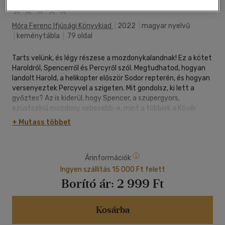
Móra Ferenc Ifjúsági Könyvkiad
|
2022
|
magyar nyelvű
|
keménytábla
|
79 oldal
Tarts velünk, és légy részese a mozdonykalandnak! Ez a kötet
Haroldról, Spencerről és Percyről szól. Megtudhatod, hogyan
landolt Harold, a helikopter először Sodor repterén, és hogyan
versenyeztek Percyvel a szigeten. Mit gondolsz, ki lett a
győztes? Az is kiderül, hogy Spencer, a szupergyors,
ezüstszínű mozdony sebesebb-e, mint a többiek a Kövér
Ellenőr Vasútján. Végül Percyről, a kicsi és pimasz mozdonyról
+ Mutass többet
olvashatsz, aki szereti megtréfálni a társait.
Árinformációk
Ingyen szállítás 15 000 Ft felett
Borító ár:
2 999 Ft
Kosárba