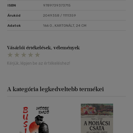
ISBN
9789739373715
Árukód
2049358 / 1111359
Adatok
166 O., KARTONÁLT, 24 CM
Vásárlói értékelések, vélemények
Kérjük, lépjen be az értékeléshez!
A kategória legkedveltebb termékei