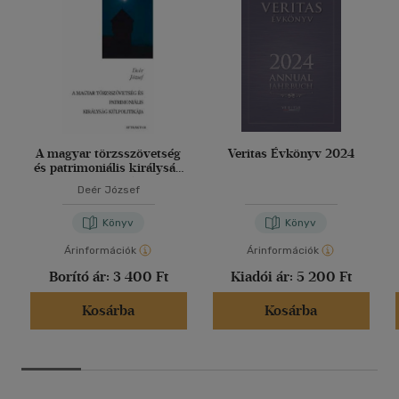
A magyar törzsszövetség
Veritas Évkönyv 2024
és patrimoniális királyság
külpolitikája
Deér József
Könyv
Könyv
Árinformációk
Árinformációk
Borító ár:
3 400 Ft
Kiadói ár:
5 200 Ft
Kosárba
Kosárba