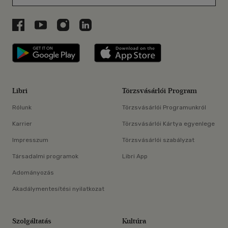
Libri a Facebookon
Libri a Youtube-on
Libri az Instagramon
Libri a LinkedInen
Libri applikáció Szerezd meg: Google P
Libri applikáció 
Libri
Törzsvásárlói Program
Rólunk
Törzsvásárlói Programunkról
Karrier
Törzsvásárlói Kártya egyenlege
Impresszum
Törzsvásárlói szabályzat
Társadalmi programok
Libri App
Adományozás
Akadálymentesítési nyilatkozat
Szolgáltatás
Kultúra