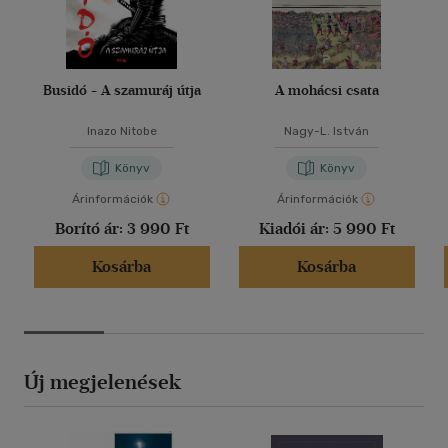
Busidó - A szamuráj útja
A mohácsi csata
Inazo Nitobe
Nagy-L. István
Könyv
Könyv
Árinformációk
Árinformációk
Borító ár:
3 990 Ft
Kiadói ár:
5 990 Ft
Kosárba
Kosárba
Új megjelenések