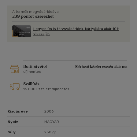
A termék megvásárlásával
239 pontot szerezhet
Legyen Ön is törzsvásárlónk, kártyájára akár 10%
visszajár.
Bolti átvétel
Elérhető készlet esetén akár ma
díjmentes
Szállítás
15 000 Ft felett díjmentes
Kiadás éve
2006
Nyelv
MAGYAR
Súly
250 gr