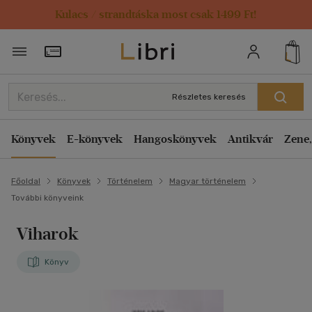
Kulacs / strandtáska most csak 1499 Ft!
Törzsvásárlói Kártya adatai
Részletes keresés
Könyvek
E-könyvek
Hangoskönyvek
Antikvár
Zene,
Főoldal
Könyvek
Történelem
Magyar történelem
További könyveink
Viharok
Könyv