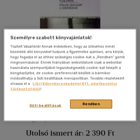
Személyre szabott könyvajánlatok!
Tisztelt Vásárlónk! Annak érdekében, hogy az ízléséhez minél
közelebb álló könyveket tudjunk a figyelmébe ajánlani, arra kérjük,
hogy fogadja el az ehhez szükséges cookie-kat a „Rendben” gomb
megnyomásával. Ennek hiányában weboldalunk csak a weboldal
használata szempontjából legszükségesebb cookie-kat telepíti a
böngészőjébe, de cookie-preferenciáit később is bármikor
módosíthatja a Süti beállítások menüpontban. További részletekért
olvassa el a
Libri Könyvkereskedelmi Kft. adatkezelési
tájékoztatóját
!
Kívánságlistához adom
Megosztom
Rendben
Süti beállítások
|
2006
|
magyar nyelvű
Utolsó ismert ár:
2 390 Ft