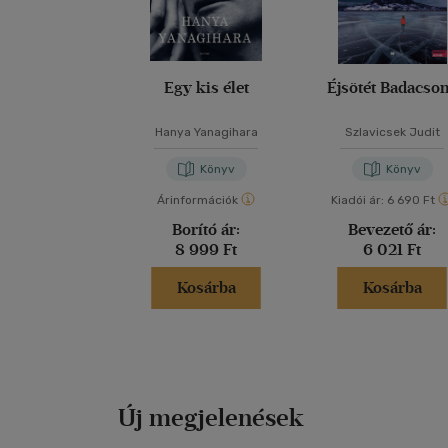
Egy kis élet
Éjsötét Badacso
Hanya Yanagihara
Szlavicsek Judit
Könyv
Könyv
Árinformációk
Kiadói ár:
6 690 Ft
Borító ár:
Bevezető ár:
8 999 Ft
6 021 Ft
Kosárba
Kosárba
Új megjelenések