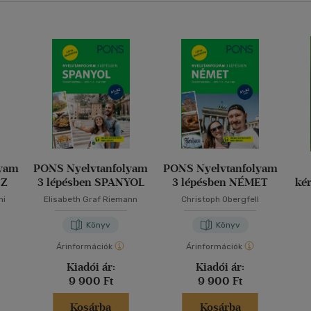
lyam
PONS Nyelvtanfolyam
PONS Nyelvtanfolyam
SZ
3 lépésben SPANYOL
3 lépésben NÉMET
ké
ni
Elisabeth Graf Riemann
Christoph Obergfell
Könyv
Könyv
Árinformációk
Árinformációk
Kiadói ár:
Kiadói ár:
9 900 Ft
9 900 Ft
Kosárba
Kosárba