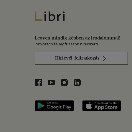
Libri
Legyen mindig képben az irodalommal!
Iratkozzon fel legfrissebb híreinkért!
Hírlevél-feliratkozás
Libri a Facebookon
Libri a Youtube-on
Libri az Instagramon
Libri a LinkedInen
Libri applikáció Szerezd m
Libri