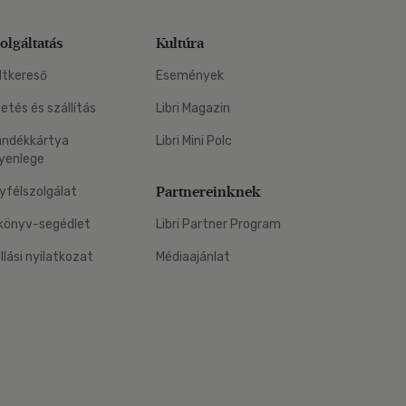
olgáltatás
Kultúra
ltkereső
Események
zetés és szállítás
Libri Magazin
ándékkártya
Libri Mini Polc
yenlege
Partnereinknek
yfélszolgálat
könyv-segédlet
Libri Partner Program
állási nyilatkozat
Médiaajánlat