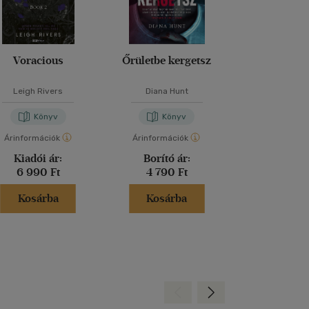
Voracious
Őrületbe kergetsz
Lázadó nők 
Leigh Rivers
Diana Hunt
Kathryn Sto
Könyv
Könyv
Kön
Árinformációk
Árinformációk
Árinformáci
Kiadói ár:
Borító ár:
Kiadói 
6 990 Ft
4 790 Ft
6 999 
Kosárba
Kosárba
Kosár
Hátra
Előre