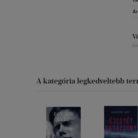
IS
Á
V
Ké
A kategória legkedveltebb te