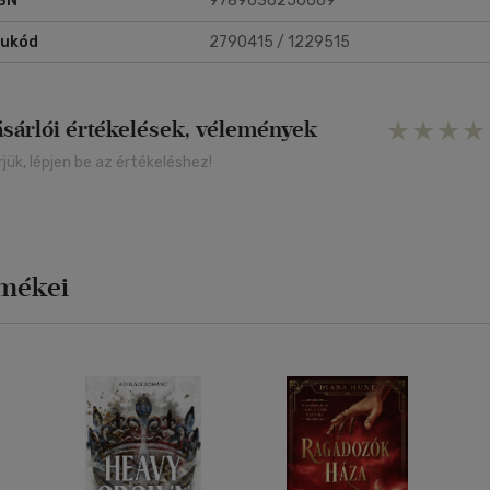
BN
9789636250669
rukód
2790415 / 1229515
ásárlói értékelések, vélemények
rjük, lépjen be az értékeléshez!
rmékei