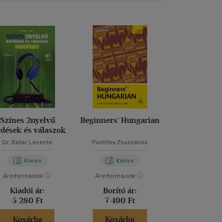
Színes 2nyelvű
Beginners' Hungarian
PONS 10 p
rdések és válaszok
gyakorlatok
Dr. Batár Levente
Pontifex Zsuzsanna
Dr. María Jesús P
Marta Walter
Könyv
Könyv
Kön
Árinformációk
Árinformációk
Árinformáci
Kiadói ár:
Borító ár:
Kiadói 
5 280 Ft
7 490 Ft
4 590 
Kosárba
Kosárba
Kosár