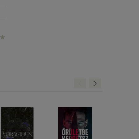
Hátra
Előre