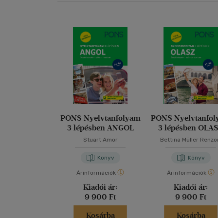
PONS Nyelvtanfolyam
PONS Nyelvtanfo
3 lépésben ANGOL
3 lépésben OLA
Stuart Amor
Bettina Müller Renzo
Könyv
Könyv
Árinformációk
Árinformációk
Kiadói ár:
Kiadói ár:
9 900 Ft
9 900 Ft
Kosárba
Kosárba