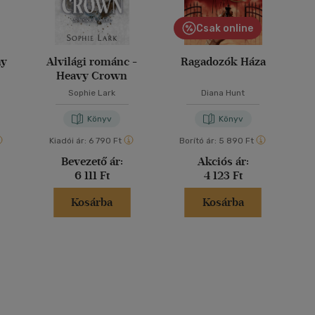
Csak online
ny
Alvilági románc -
Ragadozók Háza
Heavy Crown
Sophie Lark
Diana Hunt
Könyv
Könyv
Kiadói ár:
6 790 Ft
Borító ár:
5 890 Ft
Bevezető ár:
Akciós ár:
6 111 Ft
4 123 Ft
Kosárba
Kosárba