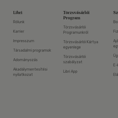
Libri
Törzsvásárlói
Sz
Program
Rólunk
Bo
Törzsvásárlói
Karrier
Fi
Programunkról
Impresszum
Aj
Törzsvásárlói Kártya
eg
egyenlege
Társadalmi programok
Üg
Törzsvásárlói
Adományozás
szabályzat
E-
Akadálymentesítési
Libri App
nyilatkozat
El
eg: Google Play
 applikáció Letölthető az App Store-ból