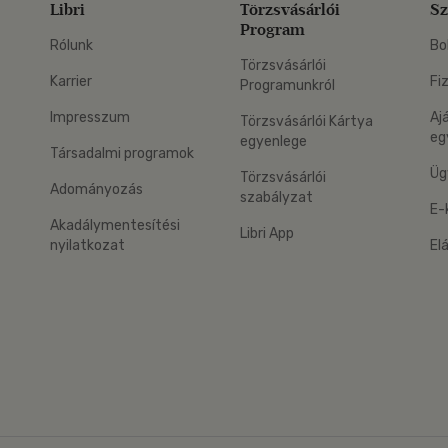
Libri
Törzsvásárlói
Sz
Program
Rólunk
Bo
Törzsvásárlói
Karrier
Fi
Programunkról
Impresszum
Aj
Törzsvásárlói Kártya
eg
egyenlege
Társadalmi programok
Üg
Törzsvásárlói
Adományozás
szabályzat
E-
Akadálymentesítési
Libri App
nyilatkozat
El
eg: Google Play
 applikáció Letölthető az App Store-ból