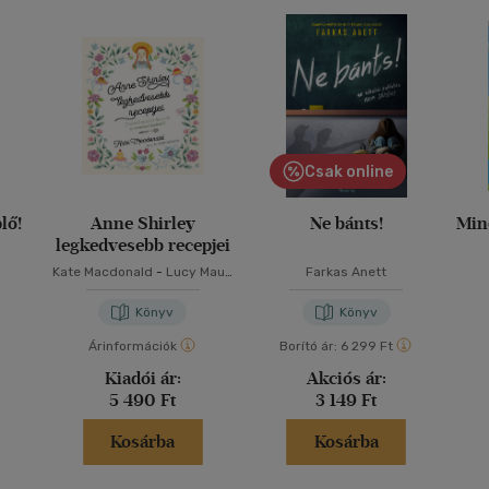
Csak online
lő!
Anne Shirley
Ne bánts!
Min
legkedvesebb recepjei
Kate Macdonald
-
Lucy Maud
Farkas Anett
Montgomery
Könyv
Könyv
Árinformációk
Borító ár:
6 299 Ft
Kiadói ár:
Akciós ár:
5 490 Ft
3 149 Ft
Kosárba
Kosárba