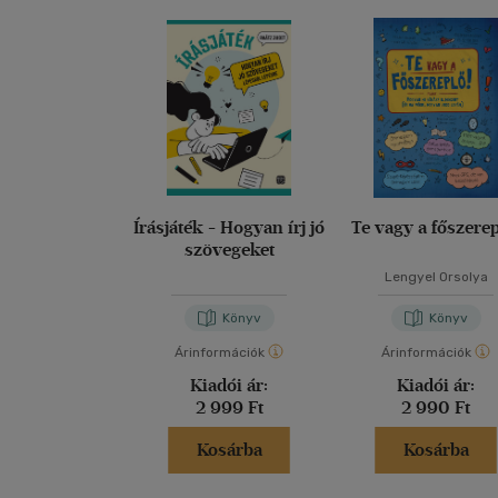
Írásjáték - Hogyan írj jó
Te vagy a főszerep
szövegeket
Lengyel Orsolya
Könyv
Könyv
Árinformációk
Árinformációk
Kiadói ár:
Kiadói ár:
2 999 Ft
2 990 Ft
Kosárba
Kosárba