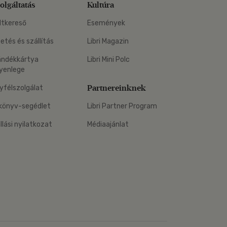
olgáltatás
Kultúra
ltkereső
Események
zetés és szállítás
Libri Magazin
ándékkártya
Libri Mini Polc
yenlege
Partnereinknek
yfélszolgálat
könyv-segédlet
Libri Partner Program
állási nyilatkozat
Médiaajánlat