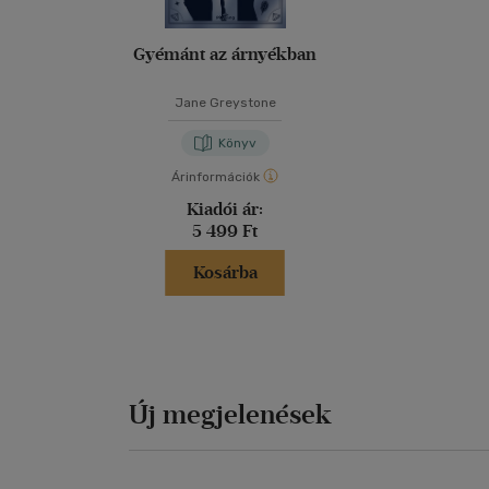
Gyémánt az árnyékban
Jane Greystone
Könyv
Árinformációk
Kiadói ár:
5 499 Ft
Kosárba
Új megjelenések