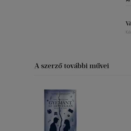
Á
vá
ha
va
a 
V
am
Ké
Va
Ot
Té
va
A szerző további művei
A 
sö
el
le