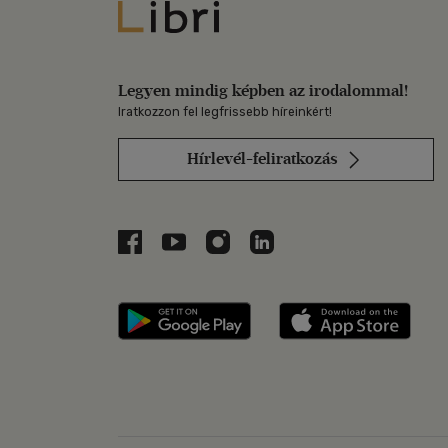
Libri
Legyen mindig képben az irodalommal!
Iratkozzon fel legfrissebb híreinkért!
Hírlevél-feliratkozás
Libri a Facebookon
Libri a Youtube-on
Libri az Instagramon
Libri a LinkedInen
Libri applikáció Szerezd m
Libri