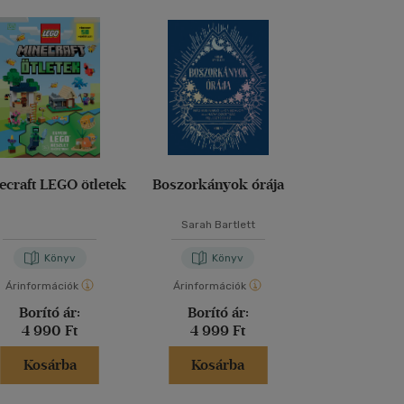
ecraft LEGO ötletek
Boszorkányok órája
Foci - Olva
Sarah Bartlett
Sandra 
Könyv
Könyv
Kön
Árinformációk
Árinformációk
Árinformáci
Borító ár:
Borító ár:
Borító 
4 990 Ft
4 999 Ft
3 750 
Kosárba
Kosárba
Kosár