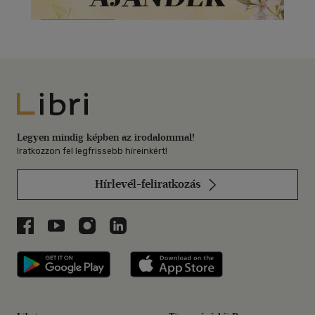
Libri
Legyen mindig képben az irodalommal!
Iratkozzon fel legfrissebb híreinkért!
Hírlevél-feliratkozás
Libri a Facebookon
Libri a Youtube-on
Libri az Instagramon
Libri a LinkedInen
Libri applikáció Szerezd meg: Google P
Libri applikáció 