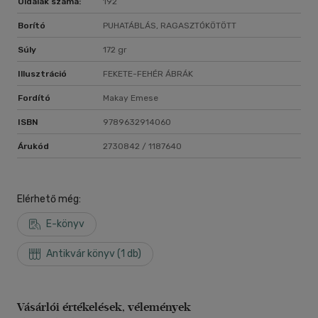
Oldalak száma:
192
Borító
PUHATÁBLÁS, RAGASZTÓKÖTÖTT
Súly
172 gr
Illusztráció
FEKETE-FEHÉR ÁBRÁK
Fordító
Makay Emese
ISBN
9789632914060
Árukód
2730842 / 1187640
Elérhető még:
E-könyv
Antikvár könyv (1 db)
Vásárlói értékelések, vélemények