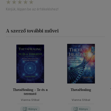
Kérjük, lépjen be az értékeléshez!
A szerző további művei
ThetaHealing - Te és a
ThetaHealing
teremtő
Vianna Stibal
Vianna Stibal
Könyv
Könyv