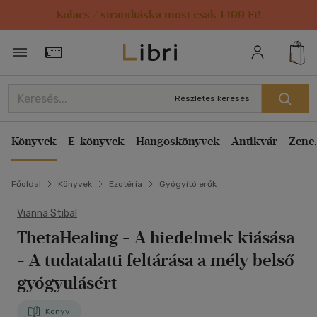
Kulacs / strandtáska most csak 1499 Ft!
Törzsvásárlói Kártya adatai
Részletes keresés
Könyvek
E-könyvek
Hangoskönyvek
Antikvár
Zene,
Főoldal
Könyvek
Ezotéria
Gyógyító erők
Vianna Stibal
ThetaHealing - A hiedelmek kiásása
- A tudatalatti feltárása a mély belső
gyógyulásért
Könyv