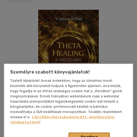
Személyre szabott könyvajánlatok!
Tisztelt Vásárlónk! Annak érdekében, hogy az ízléséhez minél
közelebb álló könyveket tudjunk a figyelmébe ajánlani, arra kérjük,
hogy fogadja el az ehhez szükséges cookie-kat a „Rendben” gomb
megnyomásával. Ennek hiányában weboldalunk csak a weboldal
használata szempontjából legszükségesebb cookie-kat telepíti a
böngészőjébe, de cookie-preferenciáit később is bármikor
módosíthatja a Süti beállítások menüpontban. További részletekért
Beleolvasok
Kívánságlistához adom
Megosztom
olvassa el a
Libri Könyvkereskedelmi Kft. adatkezelési
tájékoztatóját
!
Bioenergetic Kiadó Kft.
|
2019
|
magyar nyelvű
|
puhatáblás,
Rendben