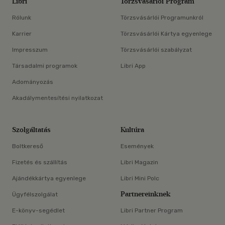
Libri
Törzsvásárlói Program
Rólunk
Törzsvásárlói Programunkról
Karrier
Törzsvásárlói Kártya egyenlege
Impresszum
Törzsvásárlói szabályzat
Társadalmi programok
Libri App
Adományozás
Akadálymentesítési nyilatkozat
Szolgáltatás
Kultúra
Boltkereső
Események
Fizetés és szállítás
Libri Magazin
Ajándékkártya egyenlege
Libri Mini Polc
Partnereinknek
Ügyfélszolgálat
E-könyv-segédlet
Libri Partner Program