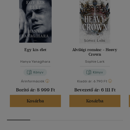
Egy kis élet
Alvilági románc - Heavy
Crown
Hanya Yanagihara
Sophie Lark
Könyv
Könyv
Árinformációk
Kiadói ár:
6 790 Ft
Borító ár:
8 999 Ft
Bevezető ár:
6 111 Ft
Kosárba
Kosárba