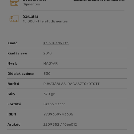
díjmentes
Szállítás
15 000 Ft felett díjmentes
Kiadó
Kelly Kiadó Kft.
Kiadás éve
2010
Nyelv
MAGYAR
Oldalak száma:
330
Borító
PUHATÁBLÁS, RAGASZTÓKÖTÖTT
Súly
370 gr
Fordító
Szabó Gábor
ISBN
9789639943605
Árukód
2209852 / 1066012