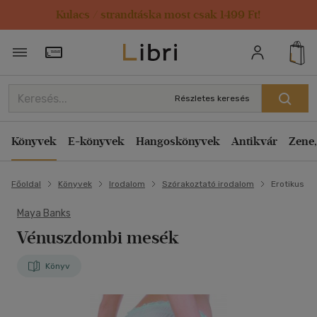
Kulacs / strandtáska most csak 1499 Ft!
Törzsvásárlói Kártya adatai
Részletes keresés
Könyvek
E-könyvek
Hangoskönyvek
Antikvár
Zene,
Főoldal
Könyvek
Irodalom
Szórakoztató irodalom
Erotikus
Maya Banks
Vénuszdombi mesék
Könyv