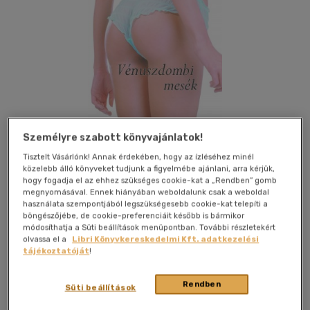
Személyre szabott könyvajánlatok!
Tisztelt Vásárlónk! Annak érdekében, hogy az ízléséhez minél
közelebb álló könyveket tudjunk a figyelmébe ajánlani, arra kérjük,
hogy fogadja el az ehhez szükséges cookie-kat a „Rendben” gomb
megnyomásával. Ennek hiányában weboldalunk csak a weboldal
használata szempontjából legszükségesebb cookie-kat telepíti a
Kívánságlistához adom
Megosztom
böngészőjébe, de cookie-preferenciáit később is bármikor
módosíthatja a Süti beállítások menüpontban. További részletekért
olvassa el a
Libri Könyvkereskedelmi Kft. adatkezelési
(1 vélemény)
tájékoztatóját
!
Kelly Kiadó Kft.
|
2010
|
magyar nyelvű
|
puhatáblás,
ragasztókötött
|
330 oldal
Rendben
Süti beállítások