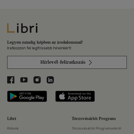
Libri
Legyen mindig képben az irodalommal!
Iratkozzon fel legfrissebb híreinkért!
Hírlevél-feliratkozás
Libri a Facebookon
Libri a Youtube-on
Libri az Instagramon
Libri a LinkedInen
Libri applikáció Szerezd meg: Google P
Libri applikáció 
Libri
Törzsvásárlói Program
Rólunk
Törzsvásárlói Programunkról