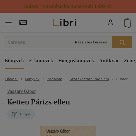
Kulacs / strandtáska most csak 1499 Ft!
Törzsvásárlói Kártya adatai
Részletes keresés
Könyvek
E-könyvek
Hangoskönyvek
Antikvár
Zene,
Főoldal
Könyvek
Irodalom
Szórakoztató irodalom
Humor
Vaszary Gábor
Ketten Párizs ellen
Könyv