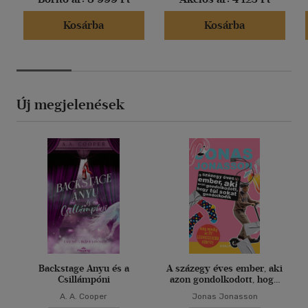
Kosárba
Kosárba
Új megjelenések
Backstage Anyu és a
A százegy éves ember, aki
Csillámpóni
azon gondolkodott, hogy
túl sokat gondolkodik
A. A. Cooper
Jonas Jonasson