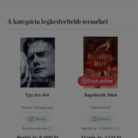
A kategória legkedveltebb termékei
Csak online
Egy kis élet
Ragadozók Háza
Hanya Yanagihara
Diana Hunt
Könyv
Könyv
Árinformációk
Borító ár:
5 890 Ft
Borító ár:
8 999 Ft
Akciós ár:
4 123 Ft