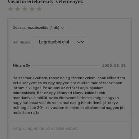
Vásárlói értékelések, vélemények
Összes hozzászólás (4 db)
Rendezés:
Mirjam Xy
2005. 08. 09.
Ha szomorú voltam, rossz dolog történt velem, csak elővettem
ezt a könyvet és és egy negyed óra múltán már rózsaszínben
láttam a világot. Ez az, ami az értékét adja, ajánlom
mindenkinek. Bár ez egy könnyed könyv, különösebb
mondanivaló nélkül, az én életszemléletemre mégis nagyon
nagy hatással volt és van a mai napig.Hihetetlenül jó könyv,
már legalább 30* elolvastam és minden alkalommal nagyon jót
mulattam rajta.
Kérjük, lépjen be az értékeléshez!