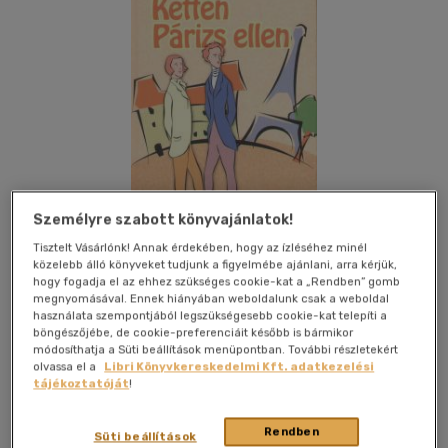
Személyre szabott könyvajánlatok!
Tisztelt Vásárlónk! Annak érdekében, hogy az ízléséhez minél
közelebb álló könyveket tudjunk a figyelmébe ajánlani, arra kérjük,
hogy fogadja el az ehhez szükséges cookie-kat a „Rendben” gomb
megnyomásával. Ennek hiányában weboldalunk csak a weboldal
Kívánságlistához adom
Megosztom
használata szempontjából legszükségesebb cookie-kat telepíti a
böngészőjébe, de cookie-preferenciáit később is bármikor
módosíthatja a Süti beállítások menüpontban. További részletekért
olvassa el a
Libri Könyvkereskedelmi Kft. adatkezelési
Helikon Kiadó
|
2007
|
magyar nyelvű
|
cérnafűzött,
tájékoztatóját
!
keménytáblás
|
220 oldal
Rendben
Süti beállítások
"Szegénynek lenni és fiatalnak - ráadásul Párizsban!" -