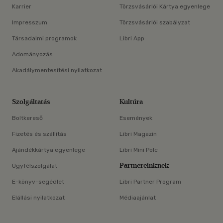
Karrier
Törzsvásárlói Kártya egyenlege
Impresszum
Törzsvásárlói szabályzat
Társadalmi programok
Libri App
Adományozás
Akadálymentesítési nyilatkozat
Szolgáltatás
Kultúra
Boltkereső
Események
Fizetés és szállítás
Libri Magazin
Ajándékkártya egyenlege
Libri Mini Polc
Partnereinknek
Ügyfélszolgálat
E-könyv-segédlet
Libri Partner Program
Elállási nyilatkozat
Médiaajánlat