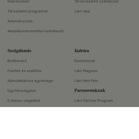
Impresszum
Törzsvásárlói szabályzat
Társadalmi programok
Libri App
Adományozás
Akadálymentesítési nyilatkozat
Szolgáltatás
Kultúra
Boltkereső
Események
Fizetés és szállítás
Libri Magazin
Ajándékkártya egyenlege
Libri Mini Polc
Partnereinknek
Ügyfélszolgálat
E-könyv-segédlet
Libri Partner Program
×
Elállási nyilatkozat
Médiaajánlat
ÁSZF
Adatvédelem
Oldaltérkép
Süti beállítások