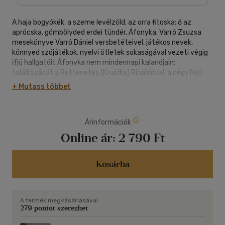
A haja bogyókék, a szeme levélzöld, az orra fitoska; ő az
aprócska, gömbölyded erdei tündér, Áfonyka. Varró Zsuzsa
mesekönyve Varró Dániel versbetéteivel, játékos nevek,
könnyed szójátékok, nyelvi ötletek sokaságával vezeti végig
ifjú hallgatóit Áfonyka nem mindennapi kalandjain:
találkozását a Rettenetes (Krucifix) Rinaldóval, a négyfejű
sárkánnyal, egy igazi királykisasszonnyal és a rettegett
+ Mutass többet
erdőnyelővel, mígnem az elsô tavaszi reggelen sok
viszontagság után visszatér a Gyöngyvirágos Tölgyesbe.
Árinformációk
Online ár:
2 790 Ft
Kosárba
A termék megvásárlásával
279 pontot szerezhet