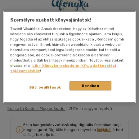
Személyre szabott könyvajánlatok!
Tisztelt Vásárlónk! Annak érdekében, hogy az ízléséhez minél
közelebb álló könyveket tudjunk a figyelmébe ajánlani, arra kérjük,
hogy fogadja el az ehhez szükséges cookie-kat a „Rendben” gomb
megnyomásával. Ennek hiányában weboldalunk csak a weboldal
használata szempontjából legszükségesebb cookie-kat telepíti a
böngészőjébe, de cookie-preferenciáit később is bármikor
módosíthatja a Süti beállítások menüpontban. További részletekért
olvassa el a
Libri Könyvkereskedelmi Kft. adatkezelési
tájékoztatóját
!
Rendben
Belehallgatok
Kívánságlistához adom
Megosztom
Süti beállítások
Kossuth Kiadó - Mojzer Kiadó
|
2016
|
magyar nyelvű
Ezt a hangoskönyvet kizárólag digitális formában tudja
meghallgatni. Digitális hangoskönyveit a
fiókjából
érheti
el és játszhatja le.