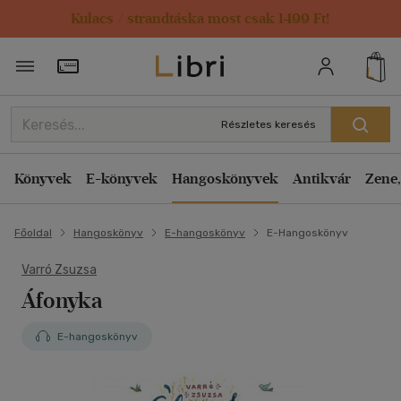
Kulacs / strandtáska most csak 1499 Ft!
Törzsvásárlói Kártya adatai
Részletes keresés
Könyvek
E-könyvek
Hangoskönyvek
Antikvár
Zene,
Főoldal
Hangoskönyv
E-hangoskönyv
E-Hangoskönyv
Varró Zsuzsa
Áfonyka
E-hangoskönyv