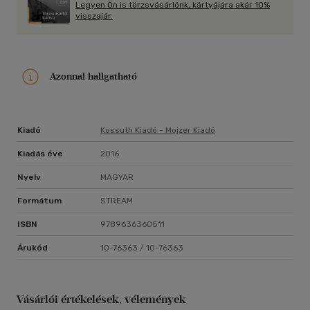
Legyen Ön is törzsvásárlónk, kártyájára akár 10%
visszajár.
Azonnal hallgatható
Kiadó
Kossuth Kiadó - Mojzer Kiadó
Kiadás éve
2016
Nyelv
MAGYAR
Formátum
STREAM
ISBN
9789636360511
Árukód
10-76363 / 10-76363
Vásárlói értékelések, vélemények