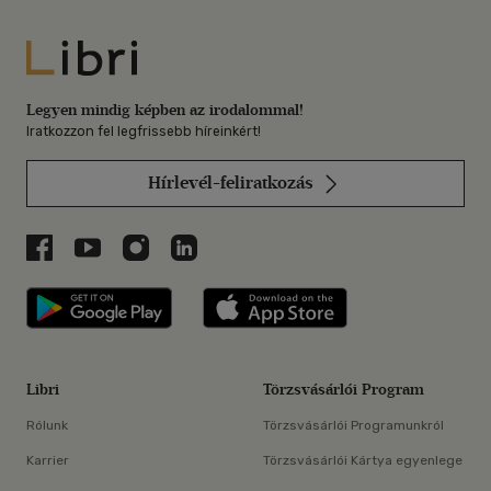
Libri
Legyen mindig képben az irodalommal!
Iratkozzon fel legfrissebb híreinkért!
Hírlevél-feliratkozás
Libri a Facebookon
Libri a Youtube-on
Libri az Instagramon
Libri a LinkedInen
Libri applikáció Szerezd meg: Google P
Libri applikáció 
Libri
Törzsvásárlói Program
Rólunk
Törzsvásárlói Programunkról
Karrier
Törzsvásárlói Kártya egyenlege