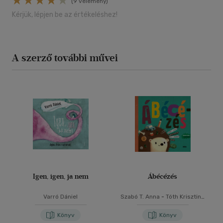
(9 vélemény)
Kérjük, lépjen be az értékeléshez!
A szerző további művei
Igen, igen, ja nem
Ábécézés
Varró Dániel
Szabó T. Anna
-
Tóth Krisztina
-
Varró Dániel
Könyv
Könyv