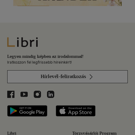
Libri
Legyen mindig képben az irodalommal!
Iratkozzon fel legfrissebb híreinkért!
Hírlevél-feliratkozás
Libri a Facebookon
Libri a Youtube-on
Libri az Instagramon
Libri a LinkedInen
Libri applikáció Szerezd meg: Google P
Libri applikáció 
Libri
Törzsvásárlói Program