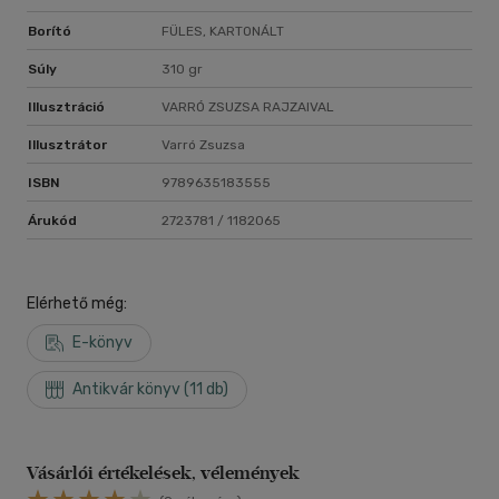
Borító
FÜLES, KARTONÁLT
Súly
310 gr
Illusztráció
VARRÓ ZSUZSA RAJZAIVAL
Illusztrátor
Varró Zsuzsa
ISBN
9789635183555
Árukód
2723781 / 1182065
Elérhető még:
E-könyv
Antikvár könyv (11 db)
Vásárlói értékelések, vélemények