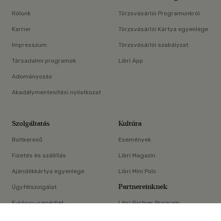
Rólunk
Törzsvásárlói Programunkról
Karrier
Törzsvásárlói Kártya egyenlege
Impresszum
Törzsvásárlói szabályzat
Társadalmi programok
Libri App
Adományozás
Akadálymentesítési nyilatkozat
Szolgáltatás
Kultúra
Boltkereső
Események
Fizetés és szállítás
Libri Magazin
Ajándékkártya egyenlege
Libri Mini Polc
Partnereinknek
Ügyfélszolgálat
E-könyv-segédlet
Libri Partner Program
×
Elállási nyilatkozat
Médiaajánlat