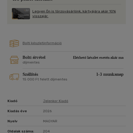
dudorászik a teraszon Szösz néne:
,,Szösztelenítés, portalanítás,
Legyen Ön is törzsvásárlónk, kártyájára akár 10%
föltakarítás? Kösz, még ne."
visszajár.
Bolti készletinformáció
Bolti átvétel
Elérhető készlet esetén akár ma
díjmentes
Szállítás
1-3 munkanap
15 000 Ft felett díjmentes
Kiadó
Jelenkor Kiadó
Kiadás éve
2026
Nyelv
MAGYAR
Oldalak száma:
204