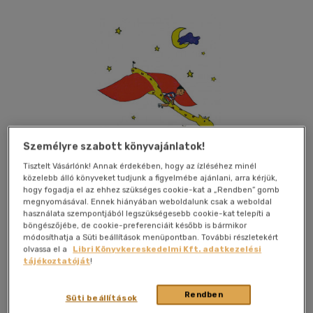
Személyre szabott könyvajánlatok!
Tisztelt Vásárlónk! Annak érdekében, hogy az ízléséhez minél
közelebb álló könyveket tudjunk a figyelmébe ajánlani, arra kérjük,
hogy fogadja el az ehhez szükséges cookie-kat a „Rendben” gomb
megnyomásával. Ennek hiányában weboldalunk csak a weboldal
használata szempontjából legszükségesebb cookie-kat telepíti a
böngészőjébe, de cookie-preferenciáit később is bármikor
módosíthatja a Süti beállítások menüpontban. További részletekért
olvassa el a
Libri Könyvkereskedelmi Kft. adatkezelési
Beleolvasok
Kívánságlistához adom
Megosztom
tájékoztatóját
!
(9 vélemény)
Rendben
Süti beállítások
Jelenkor Kiadó
|
2026
|
magyar nyelvű
|
füles, kartonált
|