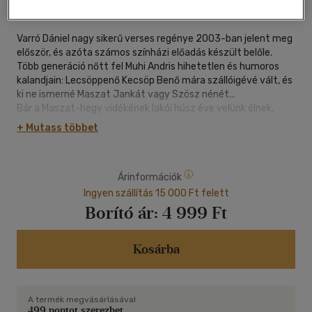
204 oldal
Varró Dániel nagy sikerű verses regénye 2003-ban jelent meg
először, és azóta számos színházi előadás készült belőle.
Több generáció nőtt fel Muhi Andris hihetetlen és humoros
kalandjain: Lecsöppenő Kecsöp Benő mára szállóigévé vált, és
ki ne ismerné Maszat Jankát vagy Szösz nénét...
Bár a Maszat-hegy vidékének lakói húsz éve velünk élnek,
nem járt el felettük az idő, Varró Dániel költői leleményessége
+ Mutass többet
kicsiket és nagyokat mindmáig egyaránt megnevettet. Ez a
kultikus mese emlékezteti rá minden olvasóját: a fantázia
világába vezető átjárók ugyan titkosak, a képzelet maga a
Árinformációk
valóság.
,,Varró Dániel két dolgot vesz roppant komolyan, a
Ingyen szállítás 15 000 Ft felett
költészetet és a gyerekeket - minden további, a mese is, a
Borító ár:
4 999 Ft
regény is ebből következik (...) Varázslatos könyv, akárha
Petőfit, Weörest és Kormost gyúrta volna össze egy tündéri
kéz." Parti Nagy Lajos
Kosárba
,,Fönt a Maszat-hegy legtetején,
ahol érik a Bajuszos Pöszméte,
A termék megvásárlásával
és ahol sose voltunk még, te meg én,
499 pontot szerezhet