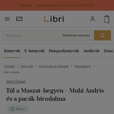
Kulacs / strandtáska most csak 1499 Ft!
Törzsvásárlói Kártya adatai
Részletes keresés
Könyvek
E-könyvek
Hangoskönyvek
Antikvár
Zene,
Főoldal
Könyvek
Gyermek és ifjúsági
Mesekönyv
Mai mesék
Varró Dániel
Túl a Maszat-hegyen
- Muhi Andris
és a pacák birodalma
Könyv