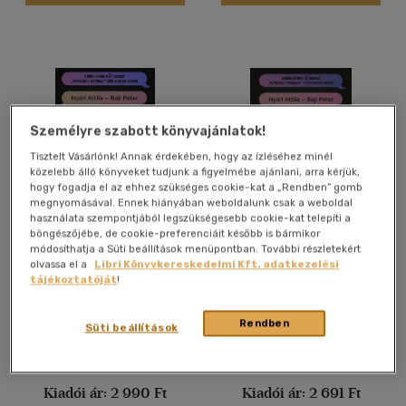
Nyelv szerint
Magyar
(3768)
Angol
(69)
Angol - német - francia -
Személyre szabott könyvajánlatok!
olasz
(1)
Tisztelt Vásárlónk! Annak érdekében, hogy az ízléséhez minél
Francia
(14)
közelebb álló könyveket tudjunk a figyelmébe ajánlani, arra kérjük,
hogy fogadja el az ehhez szükséges cookie-kat a „Rendben” gomb
Görög - magyar
(1)
megnyomásával. Ennek hiányában weboldalunk csak a weboldal
használata szempontjából legszükségesebb cookie-kat telepíti a
Horvát
(2)
böngészőjébe, de cookie-preferenciáit később is bármikor
Istenről filter nélkül
Istenről filter nélkül
módosíthatja a Süti beállítások menüpontban. További részletekért
Latin
(5)
olvassa el a
Libri Könyvkereskedelmi Kft. adatkezelési
Baji Péter
-
Nyári Attila
Nyári Attila
Lengyel
(1)
tájékoztatóját
!
több nyelv megjelenítése
Könyv
E-könyv
Rendben
Süti beállítások
Vélemény szerint
Árinformációk
Árinformációk
(137)
Kiadói ár:
2 990 Ft
Kiadói ár:
2 691 Ft