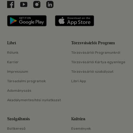
Libri a Facebookon
Libri a Youtube-on
Libri az Instagramon
Libri a LinkedInen
Libri applikáció Szerezd meg: Google P
Libri applikáció 
Libri
Törzsvásárlói Program
Rólunk
Törzsvásárlói Programunkról
Karrier
Törzsvásárlói Kártya egyenlege
Impresszum
Törzsvásárlói szabályzat
Társadalmi programok
Libri App
Adományozás
Akadálymentesítési nyilatkozat
Szolgáltatás
Kultúra
Boltkereső
Események