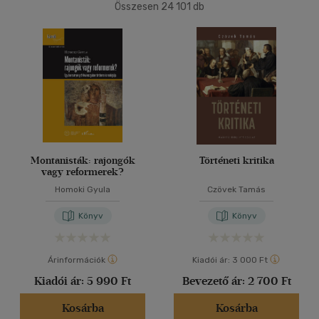
(13571)
Összesen
24 101
db
2500 Ft - 4500 Ft
(5847)
40 db / oldal
4500 Ft felett
(4977)
Alkalmaz
Korosztály szerint
Gyermek
(15)
3 - 6 év
(5)
mind
(7)
Montanisták: rajongók
Történeti kritika
vagy reformerek?
Ifjúsági
(67)
Homoki Gyula
Czövek Tamás
6 -10 év
(8)
10 - 14 év
(2)
Könyv
Könyv
14 - 18 év
(8)
mind
(49)
Árinformációk
Kiadói ár:
3 000 Ft
Gyermek és ifjúsági
(39)
Kiadói ár:
5 990 Ft
Bevezető ár:
2 700 Ft
Felnőtt
(3771)
Kosárba
Kosárba