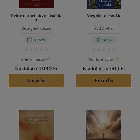
Reformátori hitvallásaink
Megélni a csodát
2.
Buzogány Dezső
Rod Dreher
Könyv
Könyv
Árinformációk
Árinformációk
Kiadói ár:
4 990 Ft
Kiadói ár:
5 999 Ft
Kosárba
Kosárba