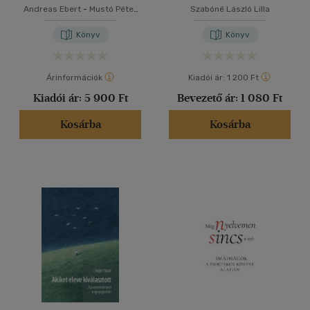
Andreas Ebert
-
Mustó Péter
Szabóné László Lilla
SJ
Könyv
Könyv
Árinformációk
Kiadói ár:
1 200 Ft
Kiadói ár:
5 900 Ft
Bevezető ár:
1 080 Ft
Kosárba
Kosárba