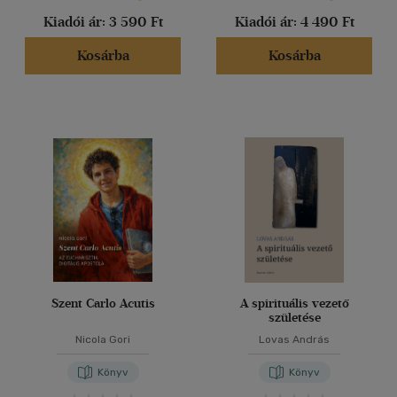
Kiadói ár:
3 590 Ft
Kiadói ár:
4 490 Ft
Kosárba
Kosárba
Szent Carlo Acutis
A spirituális vezető
születése
Nicola Gori
Lovas András
Könyv
Könyv