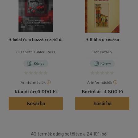
A halál és a hozzá vezető út
A Biblia olvasása
Elisabeth Kübler-Ross
Dér Katalin
Könyv
Könyv
Árinformációk
Árinformációk
Kiadói ár:
6 900 Ft
Borító ár:
4 800 Ft
Kosárba
Kosárba
40 termék eddig betöltve a 24 101-ből