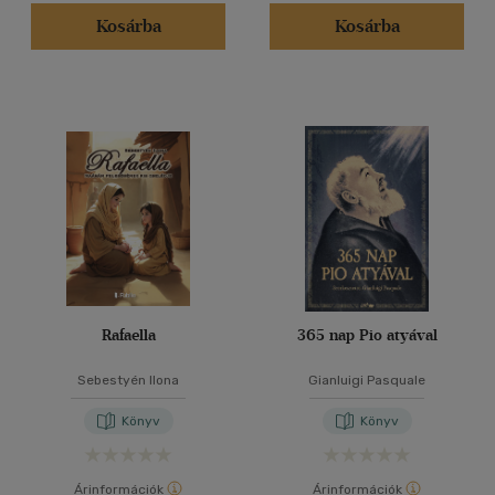
(10)
Kosárba
Kosárba
(13)
(4)
(6)
(23932)
Alkalmaz
Rafaella
365 nap Pio atyával
Sebestyén Ilona
Gianluigi Pasquale
Könyv
Könyv
Árinformációk
Árinformációk