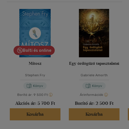
Bolti és online
Mítosz
Egy ördögűző tapasztalatai
Stephen Fry
Gabriele Amorth
Könyv
Könyv
Borító ár:
9 500 Ft
Árinformációk
Akciós ár:
5 700 Ft
Borító ár:
2 500 Ft
Kosárba
Kosárba