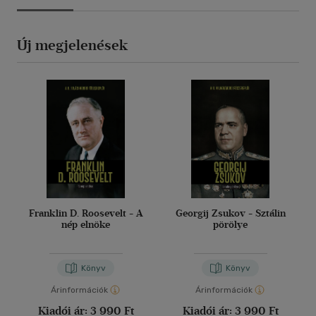
Új megjelenések
Franklin D. Roosevelt - A
Georgij Zsukov - Sztálin
nép elnöke
pörölye
Könyv
Könyv
Árinformációk
Árinformációk
Kiadói ár:
3 990 Ft
Kiadói ár:
3 990 Ft