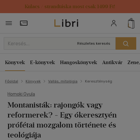
Kulacs / strandtáska most csak 1499 Ft!
Törzsvásárlói Kártya adatai
Részletes keresés
Könyvek
E-könyvek
Hangoskönyvek
Antikvár
Zene,
Főoldal
Könyvek
Vallás, mitológia
Kereszténység
Homoki Gyula
Montanisták: rajongók vagy
reformerek?
- Egy ókeresztyén
prófétai mozgalom története és
teológiája