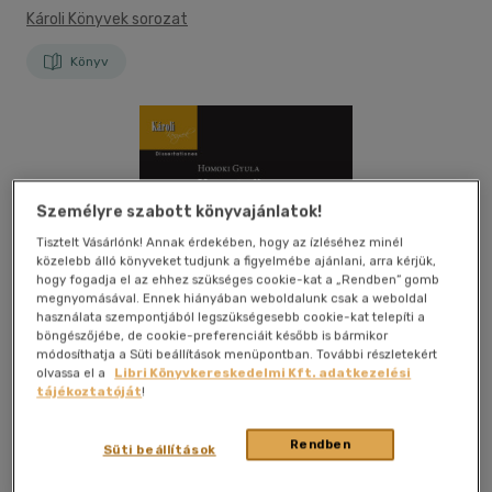
Károli Könyvek sorozat
Könyv
Személyre szabott könyvajánlatok!
Tisztelt Vásárlónk! Annak érdekében, hogy az ízléséhez minél
közelebb álló könyveket tudjunk a figyelmébe ajánlani, arra kérjük,
hogy fogadja el az ehhez szükséges cookie-kat a „Rendben” gomb
megnyomásával. Ennek hiányában weboldalunk csak a weboldal
használata szempontjából legszükségesebb cookie-kat telepíti a
böngészőjébe, de cookie-preferenciáit később is bármikor
módosíthatja a Süti beállítások menüpontban. További részletekért
olvassa el a
Libri Könyvkereskedelmi Kft. adatkezelési
tájékoztatóját
!
Rendben
Süti beállítások
Kívánságlistához adom
Megosztom