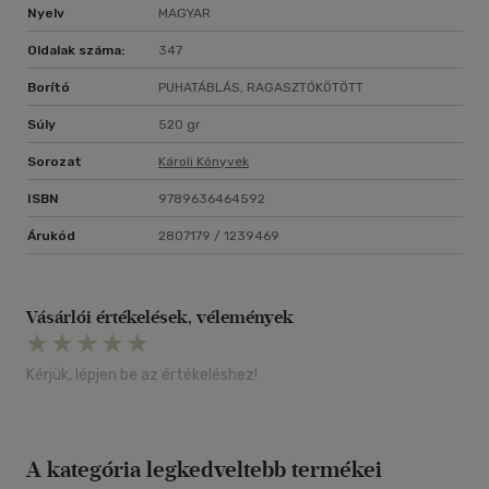
Nyelv
MAGYAR
Oldalak száma:
347
Borító
PUHATÁBLÁS, RAGASZTÓKÖTÖTT
Súly
520 gr
Sorozat
Károli Könyvek
ISBN
9789636464592
Árukód
2807179 / 1239469
Vásárlói értékelések, vélemények
Kérjük, lépjen be az értékeléshez!
A kategória legkedveltebb termékei