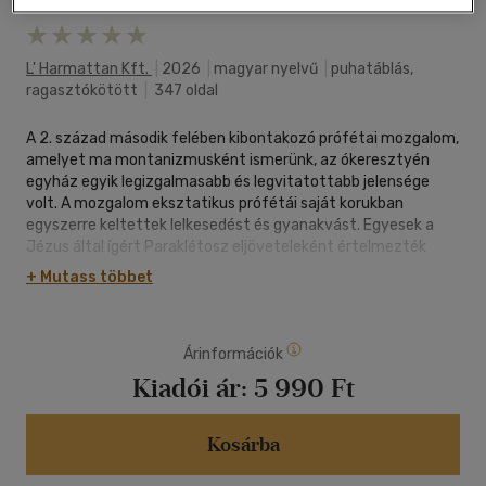
L' Harmattan Kft.
|
2026
|
magyar nyelvű
|
puhatáblás,
ragasztókötött
|
347 oldal
A 2. század második felében kibontakozó prófétai mozgalom,
amelyet ma montanizmusként ismerünk, az ókeresztyén
egyház egyik legizgalmasabb és legvitatottabb jelensége
volt. A mozgalom eksztatikus prófétái saját korukban
egyszerre keltettek lelkesedést és gyanakvást. Egyesek a
Jézus által ígért Paraklétosz eljöveteleként értelmezték
fellépésüket, mások ördögi megtévesztésként és hamis
+ Mutass többet
próféciaként tekintettek rá.
Ez a könyv a montanizmus próféciáját vizsgálja. Feltárja a
próféták személyének szerepét, üzenetük radikális erkölcsi
Árinformációk
követelményeit, valamint azt a kulturális és vallási
kontextust, amelyben felléptek. Bemutatja, hogyan
Kiadói ár:
5 990 Ft
kapcsolódott a mozgalom a helyi pogány vallási közeghez, és
hogyan formálta mindez saját teológiájukat és közösségük
életét.
Kosárba
Nem csupán történeti vagy vallástörténeti szempontból
közelíti meg az irányzatot, hanem rendszeres teológiai