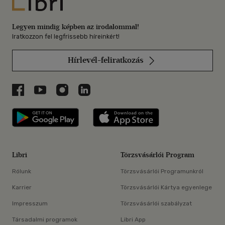
Libri
Legyen mindig képben az irodalommal!
Iratkozzon fel legfrissebb híreinkért!
Hírlevél-feliratkozás
Libri a Facebookon
Libri a Youtube-on
Libri az Instagramon
Libri a LinkedInen
Libri applikáció Szerezd meg: Google P
Libri applikáció 
Libri
Törzsvásárlói Program
Rólunk
Törzsvásárlói Programunkról
Karrier
Törzsvásárlói Kártya egyenlege
Impresszum
Törzsvásárlói szabályzat
Társadalmi programok
Libri App