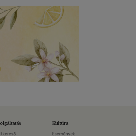
olgáltatás
Kultúra
ltkereső
Események