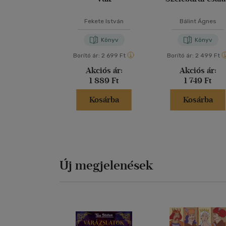
Fekete István
Bálint Ágnes
Könyv
Könyv
Borító ár:
2 699 Ft
Borító ár:
2 499 Ft
Akciós ár:
Akciós ár:
1 889 Ft
1 749 Ft
Kosárba
Kosárba
Új megjelenések