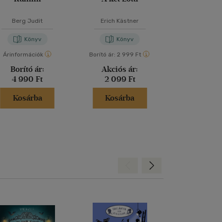
Berg Judit
Erich Kästner
Szabó Ma
Könyv
Könyv
Kön
Árinformációk
Borító ár:
2 999 Ft
Borító ár:
2 99
Borító ár:
Akciós ár:
Akciós 
4 990 Ft
2 099 Ft
2 099 
Kosárba
Kosárba
Kosár
Hátra
Előre