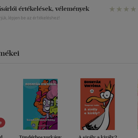
ásárlói értékelések, vélemények
rjük, lépjen be az értékeléshez!
rmékei
e
ád
Tündérboszorkány
A sirály a király?