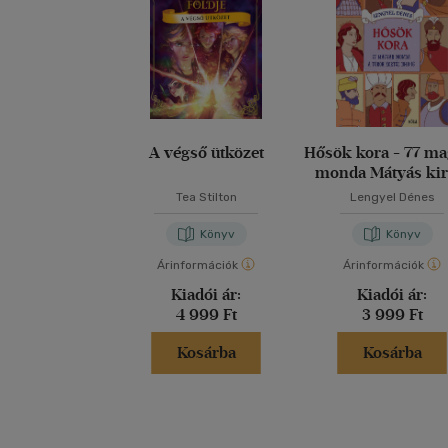
A végső ütközet
Hősök kora - 77 m
monda Mátyás kir
korától 1848-i
Tea Stilton
Lengyel Dénes
Könyv
Könyv
Árinformációk
Árinformációk
Kiadói ár:
Kiadói ár:
4 999 Ft
3 999 Ft
Kosárba
Kosárba