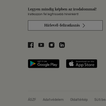
Legyen mindig képben az irodalommal!
Iratkozzon fel legfrissebb híreinkért!
Hírlevél-feliratkozás
Libri a Facebookon
Libri a Youtube-on
Libri az Instagramon
Libri a LinkedInen
Libri applikáció Szerezd m
Libri
ÁSZF
Adatvédelem
Oldaltérkép
Süti be