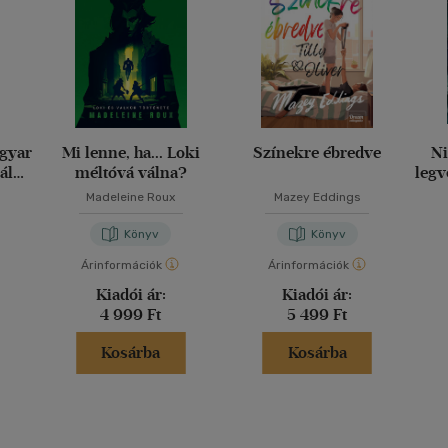
agyar
Mi lenne, ha... Loki
Színekre ébredve
Ni
ály
méltóvá válna?
legv
g
Madeleine Roux
Mazey Eddings
Könyv
Könyv
Árinformációk
Árinformációk
Kiadói ár:
Kiadói ár:
4 999 Ft
5 499 Ft
Kosárba
Kosárba