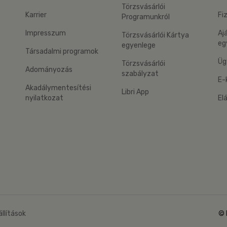
Törzsvásárlói
Karrier
Fi
Programunkról
Impresszum
Aj
Törzsvásárlói Kártya
eg
egyenlege
Társadalmi programok
Üg
Törzsvásárlói
Adományozás
szabályzat
E-
Akadálymentesítési
Libri App
nyilatkozat
El
eg: Google Play
 applikáció Letölthető az App Store-ból
állítások
© 