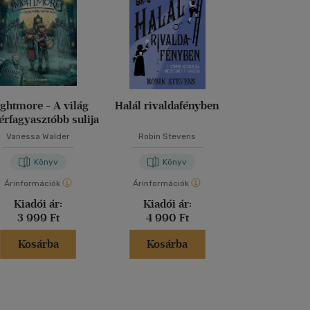
ghtmore - A világ
Halál rivaldafényben
Dragalád vi
érfagyasztóbb sulija
Vanessa Walder
Robin Stevens
M. Kácsor Z
Könyv
Könyv
Kön
Árinformációk
Árinformációk
Árinformáci
Kiadói ár:
Kiadói ár:
Kiadói 
3 999 Ft
4 990 Ft
5 299 
Kosárba
Kosárba
Kosár