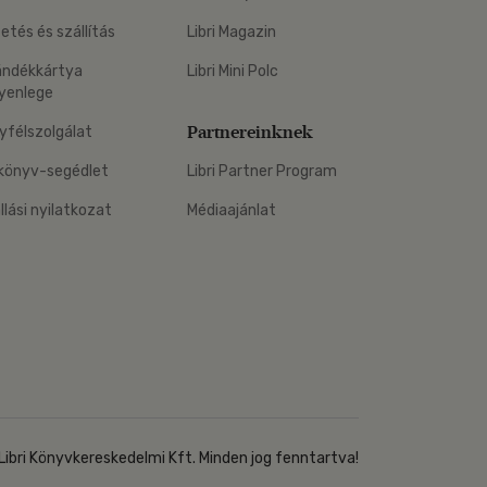
zetés és szállítás
Libri Magazin
ándékkártya
Libri Mini Polc
yenlege
Partnereinknek
yfélszolgálat
könyv-segédlet
Libri Partner Program
állási nyilatkozat
Médiaajánlat
Libri Könyvkereskedelmi Kft. Minden jog fenntartva!