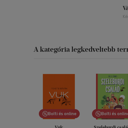
V
Ké
A kategória legkedveltebb te
Bolti és online
Bolti és onlin
Vuk
Szeleburdi csal