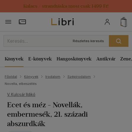
Kulacs / strandtáska most csak 1499 Ft!
Törzsvásárlói Kártya adatai
Részletes keresés
Könyvek
E-könyvek
Hangoskönyvek
Antikvár
Zene,
Főoldal
Könyvek
Irodalom
Szépirodalom
Novella, elbeszélés
V. Kulcsár Ildikó
Ecet és méz
- Novellák,
embermesék, 21. századi
abszurdkák