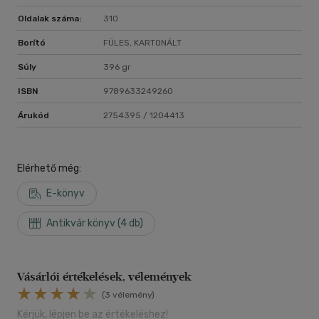
Oldalak száma:
310
Borító
FÜLES, KARTONÁLT
Súly
396 gr
ISBN
9789633249260
Árukód
2754395 / 1204413
Elérhető még:
E-könyv
Antikvár könyv (4 db)
Vásárlói értékelések, vélemények
(3 vélemény)
Kérjük, lépjen be az értékeléshez!