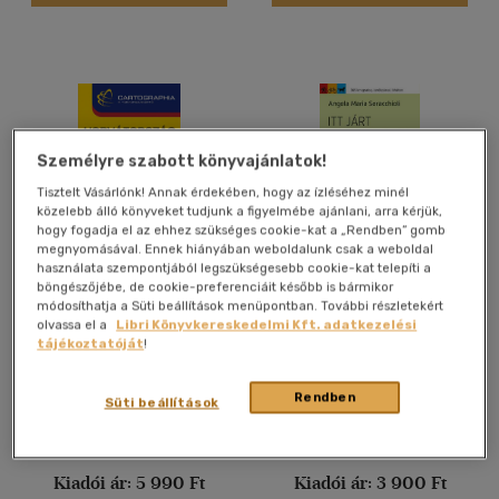
Angol
(640)
Angol-spanyol
(1)
Francia
(21)
Görög
(1)
Holland
(2)
Személyre szabott könyvajánlatok!
Japán
(2)
Tisztelt Vásárlónk! Annak érdekében, hogy az ízléséhez minél
közelebb álló könyveket tudjunk a figyelmébe ajánlani, arra kérjük,
Kínai
(1)
hogy fogadja el az ehhez szükséges cookie-kat a „Rendben” gomb
megnyomásával. Ennek hiányában weboldalunk csak a weboldal
több nyelv megjelenítése
használata szempontjából legszükségesebb cookie-kat telepíti a
böngészőjébe, de cookie-preferenciáit később is bármikor
Horvátország útikönyv +
Itt járt Szent Ferenc
módosíthatja a Süti beállítások menüpontban. További részletekért
térkép
Vélemény szerint
olvassa el a
Libri Könyvkereskedelmi Kft. adatkezelési
Angela Maria Seracchioli
tájékoztatóját
!
(134)
Könyv
Könyv
(43)
Rendben
Süti beállítások
(29)
Árinformációk
Árinformációk
(14)
Kiadói ár:
5 990 Ft
Kiadói ár:
3 900 Ft