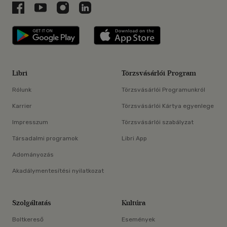
Libri a Facebookon
Libri a Youtube-on
Libri az Instagramon
Libri a LinkedInen
Libri applikáció Szerezd meg: Google P
Libri applikáció 
Libri
Törzsvásárlói Program
Rólunk
Törzsvásárlói Programunkról
Karrier
Törzsvásárlói Kártya egyenlege
Impresszum
Törzsvásárlói szabályzat
Társadalmi programok
Libri App
Adományozás
Akadálymentesítési nyilatkozat
Szolgáltatás
Kultúra
Boltkereső
Események