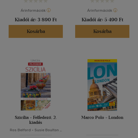
Árinformációk
Árinformációk
Kiadói ár:
3 890 Ft
Kiadói ár:
5 490 Ft
Kosárba
Kosárba
Szicília - Felfedező, 2.
Marco Polo - London
kiadás
Ros Belford
-
Susie Boulton
-
Lisa Gerard-Sharp
-
Daniel