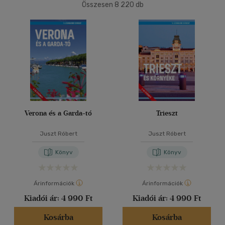
(4664)
Összesen
8 220
db
2500 Ft - 4500 Ft
(2059)
40 db / oldal
4500 Ft felett
(1578)
Alkalmaz
Korosztály szerint
Gyermek
(3)
mind
(3)
Ifjúsági
(16)
Verona és a Garda-tó
Trieszt
14 - 18 év
(2)
Juszt Róbert
Juszt Róbert
mind
(14)
Gyermek és ifjúsági
(4)
Könyv
Könyv
Felnőtt
(1911)
Árinformációk
Árinformációk
Nyelv szerint
Kiadói ár:
4 990 Ft
Kiadói ár:
4 990 Ft
Magyar
(1420)
Kosárba
Kosárba