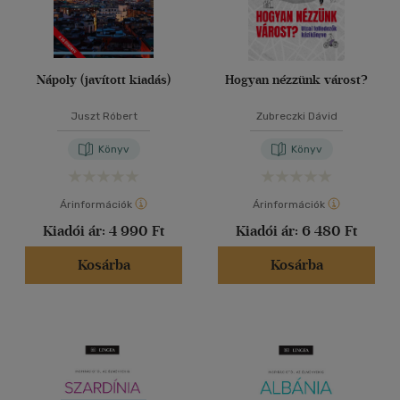
Nápoly (javított kiadás)
Hogyan nézzünk várost?
Juszt Róbert
Zubreczki Dávid
Könyv
Könyv
Árinformációk
Árinformációk
Kiadói ár:
4 990 Ft
Kiadói ár:
6 480 Ft
Kosárba
Kosárba