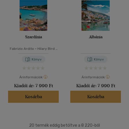
Szardínia
Albánia
Fabrizio Ardito
-
Hilary Bird
-
Stephanie Smith
-
Lisa
Voormei
Könyv
Könyv
Árinformációk
Árinformációk
Kiadói ár:
7 990 Ft
Kiadói ár:
7 990 Ft
Kosárba
Kosárba
20 termék eddig betöltve a 8 220-ből