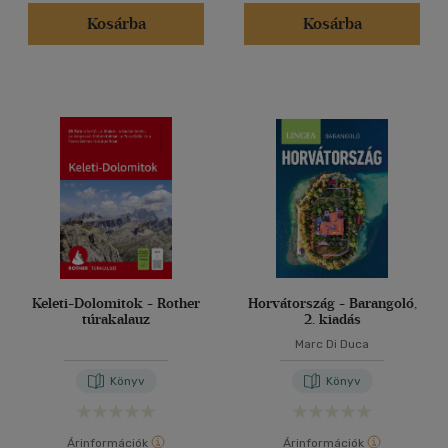
(24)
Kosárba
Kosárba
(7976)
Alkalmaz
Keleti-Dolomitok - Rother
Horvátország - Barangoló,
túrakalauz
2. kiadás
Marc Di Duca
Könyv
Könyv
Árinformációk
Árinformációk