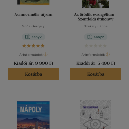
Nemnormális útjaim
Az ötödik evangélium -
Szentföldi útikönyv
Soós Gergely
Székely János
Könyv
Könyv
Árinformációk
Árinformációk
Kiadói ár:
9 990 Ft
Kiadói ár:
5 490 Ft
Kosárba
Kosárba