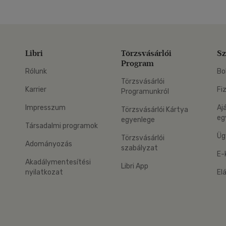
Libri
Törzsvásárlói
Sz
Program
Rólunk
Bo
Törzsvásárlói
Karrier
Fi
Programunkról
Impresszum
Aj
Törzsvásárlói Kártya
eg
egyenlege
Társadalmi programok
Üg
Törzsvásárlói
Adományozás
szabályzat
E-
Akadálymentesítési
Libri App
nyilatkozat
El
eg: Google Play
 applikáció Letölthető az App Store-ból