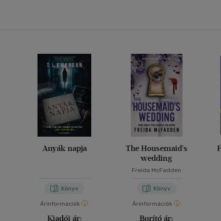
Anyák napja
The Housemaid's
F
wedding
Freida McFadden
Könyv
Könyv
Árinformációk
Árinformációk
Kiadói ár:
Borító ár: