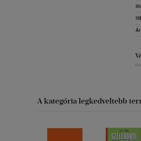
Il
IS
Á
V
Ké
A kategória legkedveltebb te