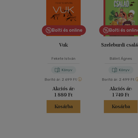
Bolti és online
Bolti és onlin
Vuk
Szeleburdi csal
Fekete István
Bálint Ágnes
Könyv
Könyv
Borító ár:
2 699 Ft
Borító ár:
2 499 Ft
Akciós ár:
Akciós ár:
1 889 Ft
1 749 Ft
Kosárba
Kosárba