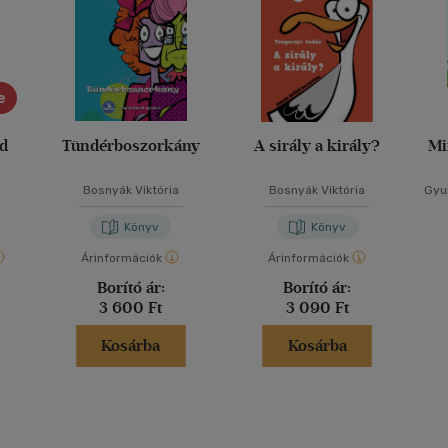
e
ád
Tündérboszorkány
A sirály a király?
Mi
Bosnyák Viktória
Bosnyák Viktória
Gyur
Könyv
Könyv
Árinformációk
Árinformációk
Borító ár:
Borító ár:
3 600 Ft
3 090 Ft
Kosárba
Kosárba