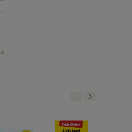
Hátra
Előre