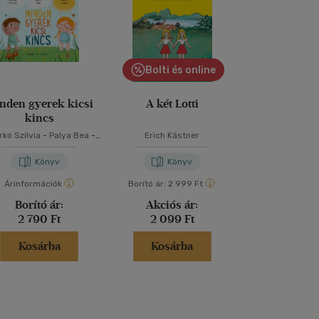
Bolti és online
nden gyerek kicsi
A két Lotti
Powerless -
kincs
nélkü
kó Szilvia
-
Palya Bea
-
Erich Kästner
Lauren Rob
Szabó T. Anna
Könyv
Könyv
Kön
Árinformációk
Borító ár:
2 999 Ft
Árinformáci
Borító ár:
Akciós ár:
Borító 
2 790 Ft
2 099 Ft
5 999 
Kosárba
Kosárba
Kosár