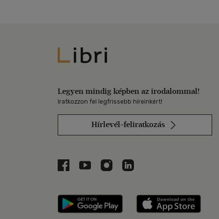
Libri
Legyen mindig képben az irodalommal!
Iratkozzon fel legfrissebb híreinkért!
Hírlevél-feliratkozás
Libri a Facebookon
Libri a Youtube-on
Libri az Instagramon
Libri a LinkedInen
Libri applikáció Szerezd m
Libri