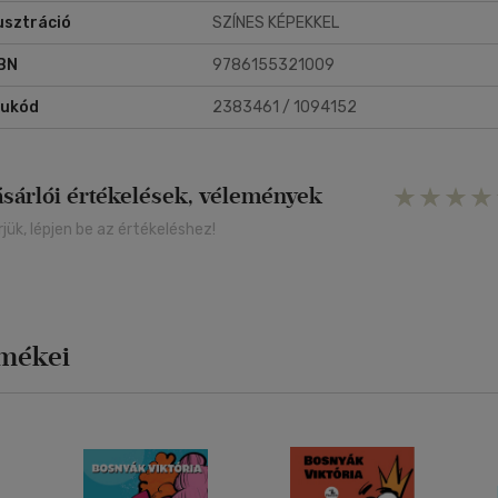
lusztráció
SZÍNES KÉPEKKEL
BN
9786155321009
rukód
2383461 / 1094152
ásárlói értékelések, vélemények
rjük, lépjen be az értékeléshez!
rmékei