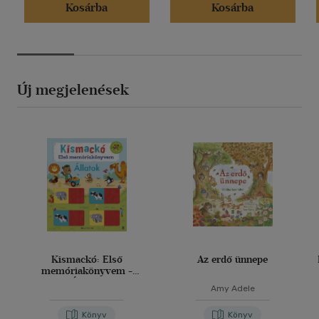
Kosárba
Kosárba
Új megjelenések
Kismackó: Első
Az erdő ünnepe
memóriakönyvem -
Állatok
Amy Adele
Könyv
Könyv