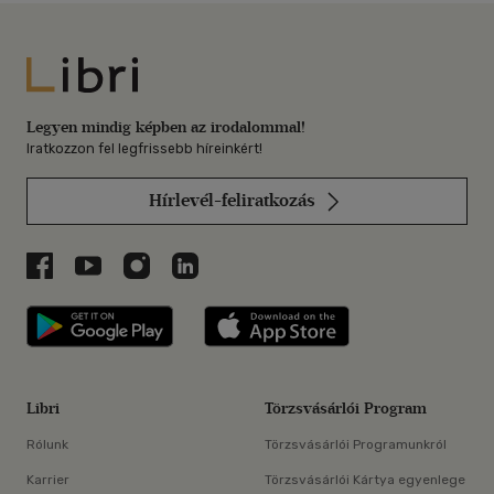
Libri
Legyen mindig képben az irodalommal!
Iratkozzon fel legfrissebb híreinkért!
Hírlevél-feliratkozás
Libri a Facebookon
Libri a Youtube-on
Libri az Instagramon
Libri a LinkedInen
Libri applikáció Szerezd meg: Google P
Libri applikáció 
Libri
Törzsvásárlói Program
Rólunk
Törzsvásárlói Programunkról
Karrier
Törzsvásárlói Kártya egyenlege