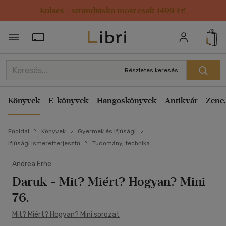
Kulacs / strandtáska most csak 1499 Ft!
Törzsvásárlói Kártya adatai
Részletes keresés
Könyvek
E-könyvek
Hangoskönyvek
Antikvár
Zene,
Főoldal
Könyvek
Gyermek és ifjúsági
Ifjúsági ismeretterjesztő
Tudomány, technika
Andrea Erne
Daruk
- Mit? Miért? Hogyan? Mini
76.
Mit? Miért? Hogyan? Mini sorozat