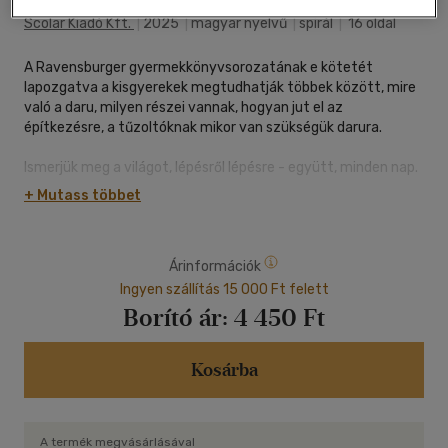
Scolar Kiadó Kft.
|
2025
|
magyar nyelvű
|
spirál
|
16 oldal
A Ravensburger gyermekkönyvsorozatának e kötetét
lapozgatva a kisgyerekek megtudhatják többek között, mire
való a daru, milyen részei vannak, hogyan jut el az
építkezésre, a tűzoltóknak mikor van szükségük darura.
Ismerjük meg a világot, lépésről lépésre - együtt, minden nap.
A Mit? Miért? Hogyan? Mini sorozat a legkisebbekkel ismerteti
+ Mutass többet
meg környezetünk titkait. Kötetei egyszerű és szemléletes
válaszokat adnak a kicsik kérdéseire. A játékos elemek, a
kedves rajzok, a kinyitható ablakok és a kornak megfelelő
Árinformációk
magyarázatok a könyv minden oldalát élvezetessé teszik. A
praktikus és "strapabíró" könyvet kétéves kortól ajánljuk.
Ingyen szállítás 15 000 Ft felett
Borító ár:
4 450 Ft
Kosárba
A termék megvásárlásával