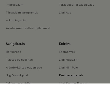
Impresszum
Törzsvásárlói szabályzat
Társadalmi programok
Libri App
Adományozás
Akadálymentesítési nyilatkozat
Szolgáltatás
Kultúra
Boltkereső
Események
Fizetés és szállítás
Libri Magazin
Ajándékkártya egyenlege
Libri Mini Polc
Partnereinknek
Ügyfélszolgálat
E-könyv-segédlet
Libri Partner Program
×
Elállási nyilatkozat
Médiaajánlat