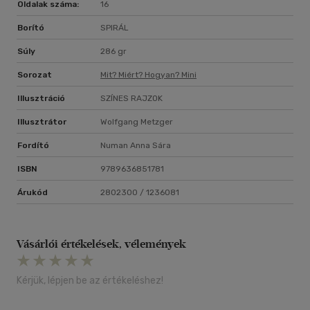
Oldalak száma:
16
Borító
SPIRÁL
Súly
286 gr
Sorozat
Mit? Miért? Hogyan? Mini
Illusztráció
SZÍNES RAJZOK
Illusztrátor
Wolfgang Metzger
Fordító
Numan Anna Sára
ISBN
9789636851781
Árukód
2802300 / 1236081
Vásárlói értékelések, vélemények
Kérjük, lépjen be az értékeléshez!