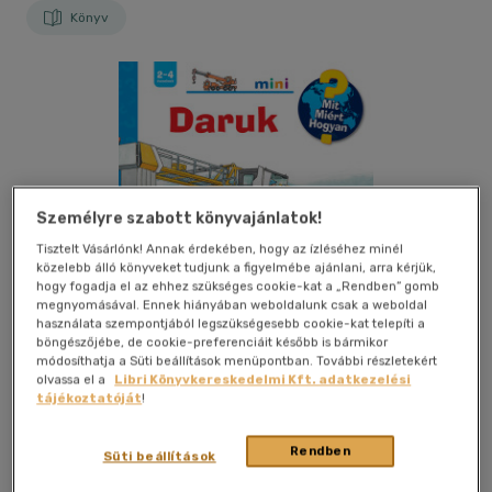
Könyv
Személyre szabott könyvajánlatok!
Tisztelt Vásárlónk! Annak érdekében, hogy az ízléséhez minél
közelebb álló könyveket tudjunk a figyelmébe ajánlani, arra kérjük,
hogy fogadja el az ehhez szükséges cookie-kat a „Rendben” gomb
megnyomásával. Ennek hiányában weboldalunk csak a weboldal
használata szempontjából legszükségesebb cookie-kat telepíti a
böngészőjébe, de cookie-preferenciáit később is bármikor
módosíthatja a Süti beállítások menüpontban. További részletekért
olvassa el a
Libri Könyvkereskedelmi Kft. adatkezelési
tájékoztatóját
!
Kívánságlistához adom
Megosztom
Rendben
Süti beállítások