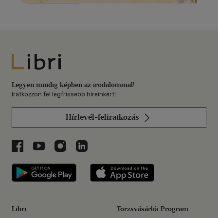
Libri
Legyen mindig képben az irodalommal!
Iratkozzon fel legfrissebb híreinkért!
Hírlevél-feliratkozás
Libri a Facebookon
Libri a Youtube-on
Libri az Instagramon
Libri a LinkedInen
Libri applikáció Szerezd meg: Google P
Libri applikáció 
Libri
Törzsvásárlói Program