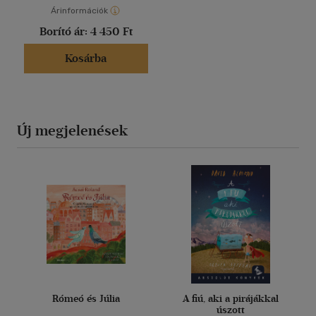
Árinformációk
Borító ár:
4 450 Ft
Kosárba
Új megjelenések
Rómeó és Júlia
A fiú, aki a pirájákkal
úszott