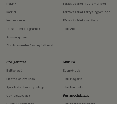
Rólunk
Törzsvásárlói Programunkról
Karrier
Törzsvásárlói Kártya egyenlege
Impresszum
Törzsvásárlói szabályzat
Társadalmi programok
Libri App
Adományozás
Akadálymentesítési nyilatkozat
Szolgáltatás
Kultúra
Boltkereső
Események
Fizetés és szállítás
Libri Magazin
Ajándékkártya egyenlege
Libri Mini Polc
Partnereinknek
Ügyfélszolgálat
E-könyv-segédlet
Libri Partner Program
×
Elállási nyilatkozat
Médiaajánlat