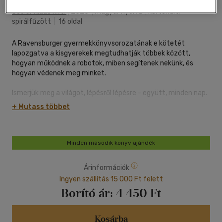
Scolar Kiadó Kft.
|
2025
|
magyar nyelvű
|
kartonált,
spirálfűzött
|
16 oldal
A Ravensburger gyermekkönyvsorozatának e kötetét
lapozgatva a kisgyerekek megtudhatják többek között,
hogyan működnek a robotok, miben segítenek nekünk, és
hogyan védenek meg minket.
Ismerjük meg a világot, lépésről lépésre - együtt, minden nap.
A Mit? Miért? Hogyan? Mini sorozat a legkisebbekkel ismerteti
+ Mutass többet
meg környezetünk titkait. Kötetei egyszerű és szemléletes
válaszokat adnak a kicsik kérdéseire. A játékos elemek, a
kedves rajzok, a kinyitható ablakok és a kornak megfelelő
magyarázatok a könyv minden oldalát élvezetessé teszik. A
Minden második könyv ajándék
praktikus és "strapabíró" könyvet kétéves kortól ajánljuk.
Árinformációk
Ingyen szállítás 15 000 Ft felett
Borító ár:
4 450 Ft
Kosárba