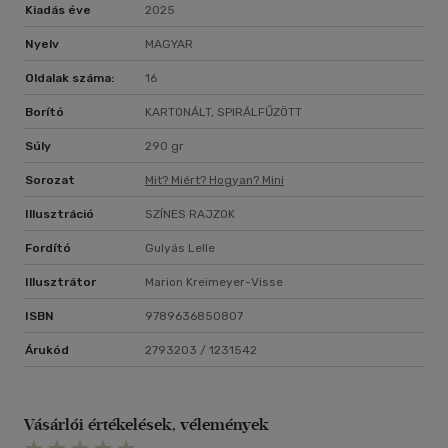
Kiadás éve
2025
Nyelv
MAGYAR
Oldalak száma:
16
Borító
KARTONÁLT, SPIRÁLFŰZÖTT
Súly
290 gr
Sorozat
Mit? Miért? Hogyan? Mini
Illusztráció
SZÍNES RAJZOK
Fordító
Gulyás Lelle
Illusztrátor
Marion Kreimeyer-Visse
ISBN
9789636850807
Árukód
2793203 / 1231542
Vásárlói értékelések, vélemények