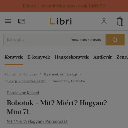
Kulacs / strandtáska most csak 1499 Ft!
Törzsvásárlói Kártya adatai
Részletes keresés
Könyvek
E-könyvek
Hangoskönyvek
Antikvár
Zene,
Főoldal
Könyvek
Gyermek és ifjúsági
Ifjúsági ismeretterjesztő
Tudomány, technika
Carola von Kessel
Robotok
- Mit? Miért? Hogyan?
Mini 71.
Mit? Miért? Hogyan? Mini sorozat