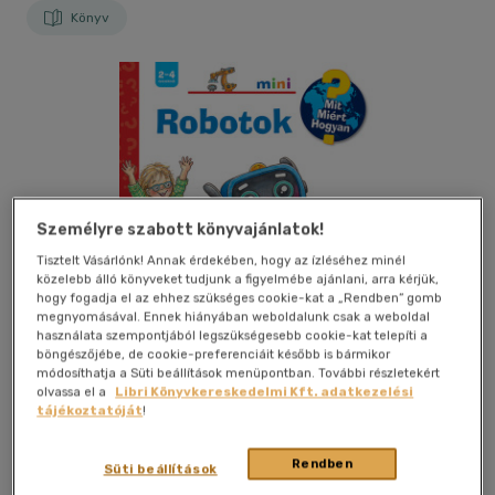
Könyv
Személyre szabott könyvajánlatok!
Tisztelt Vásárlónk! Annak érdekében, hogy az ízléséhez minél
közelebb álló könyveket tudjunk a figyelmébe ajánlani, arra kérjük,
hogy fogadja el az ehhez szükséges cookie-kat a „Rendben” gomb
megnyomásával. Ennek hiányában weboldalunk csak a weboldal
Bolti és online
használata szempontjából legszükségesebb cookie-kat telepíti a
böngészőjébe, de cookie-preferenciáit később is bármikor
módosíthatja a Süti beállítások menüpontban. További részletekért
olvassa el a
Libri Könyvkereskedelmi Kft. adatkezelési
tájékoztatóját
!
Kívánságlistához adom
Megosztom
Rendben
Süti beállítások