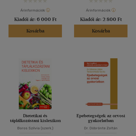
Árinformációk
Árinformációk
Kiadói ár:
6 000 Ft
Kiadói ár:
2 800 Ft
Kosárba
Kosárba
Dietetikai és
Epebetegségek az orvosi
táplálkozástani kislexikon
gyakorlatban
Boros Szilvia (szerk.)
Dr. Döbrönte Zoltán