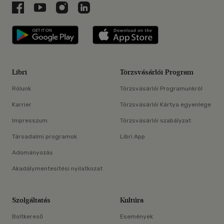
Libri a Facebookon
Libri a Youtube-on
Libri az Instagramon
Libri a LinkedInen
Libri applikáció Szerezd meg: Google P
Libri applikáció 
Libri
Törzsvásárlói Program
Rólunk
Törzsvásárlói Programunkról
Karrier
Törzsvásárlói Kártya egyenlege
Impresszum
Törzsvásárlói szabályzat
Társadalmi programok
Libri App
Adományozás
Akadálymentesítési nyilatkozat
Szolgáltatás
Kultúra
Boltkereső
Események