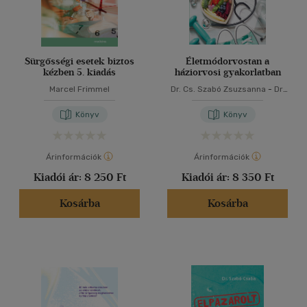
Sürgősségi esetek biztos
Életmódorvostan a
kézben 5. kiadás
háziorvosi gyakorlatban
Marcel Frimmel
Dr. Cs. Szabó Zsuzsanna
-
Dr.
Torzsa Péter
Könyv
Könyv
Árinformációk
Árinformációk
Kiadói ár:
8 250 Ft
Kiadói ár:
8 350 Ft
Kosárba
Kosárba