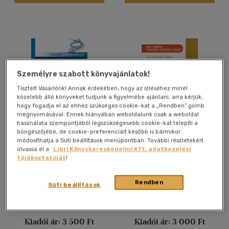
Magyar - német - francia
(1)
Német
(26)
több nyelv megjelenítése
Vélemény szerint
Személyre szabott könyvajánlatok!
(73)
Tisztelt Vásárlónk! Annak érdekében, hogy az ízléséhez minél
(15)
közelebb álló könyveket tudjunk a figyelmébe ajánlani, arra kérjük,
hogy fogadja el az ehhez szükséges cookie-kat a „Rendben” gomb
(12)
megnyomásával. Ennek hiányában weboldalunk csak a weboldal
használata szempontjából legszükségesebb cookie-kat telepíti a
(5)
böngészőjébe, de cookie-preferenciáit később is bármikor
Pulmonológia a háziorvosi
Epebetegségek és diéta 2.
módosíthatja a Süti beállítások menüpontban. További részletekért
gyakorlatban
(4)
olvassa el a
Libri Könyvkereskedelmi Kft. adatkezelési
Prof.dr.Somfay Attila (szerk.)
Dr. Döbrönte Zoltán
tájékoztatóját
!
(1372)
E-könyv
E-könyv
Rendben
Süti beállítások
Alkalmaz
Árinformációk
Árinformációk
Kiadói ár:
3 500 Ft
Kiadói ár:
3 000 Ft