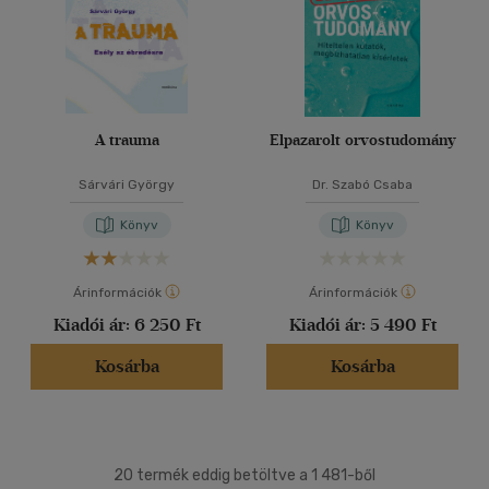
A trauma
Elpazarolt orvostudomány
Sárvári György
Dr. Szabó Csaba
Könyv
Könyv
Árinformációk
Árinformációk
Kiadói ár:
6 250 Ft
Kiadói ár:
5 490 Ft
Kosárba
Kosárba
20 termék eddig betöltve a 1 481-ből