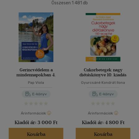
Összesen
1 481
db
Ifjúsági
(5)
40 db / oldal
14 - 18 év
(2)
mind
(3)
Alkalmaz
Gyermek és ifjúsági
(1)
Felnőtt
(1234)
Nyelv szerint
Gerincvédelem a
Cukorbetegek nagy
mindennapokban 4.
diétáskönyve 10. kiadás
Magyar
(1352)
Pap Viola
Gyurcsáné Kondrát Ilona
Angol
(78)
E-könyv
E-könyv
Francia
(1)
Latin
(1)
Árinformációk
Árinformációk
Magyar-angol, angol-magyar
Kiadói ár:
3 000 Ft
Kiadói ár:
4 800 Ft
(1)
Magyar - latin
(1)
Kosárba
Kosárba