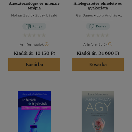
Aneszteziológia és intenzív
A lélegeztetés elmélete és
terápia
gyakorlata
Molnár Zsolt
-
Zubek László
Gál János
-
Lorx András
-
Valkó Luca
Könyv
Könyv
Árinformációk
Árinformációk
Kiadói ár:
10 150 Ft
Kiadói ár:
24 690 Ft
Kosárba
Kosárba