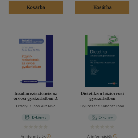
Kosárba
Kosárba
Inzulinrezisztencia az
Dietetika a háziorvosi
orvosi gyakorlatban 2.
gyakorlatban
Erdélyi-Sipos Alíz MSc
Gyurcsáné Kondrát Ilona
E-könyv
E-könyv
Árinformációk
Árinformációk