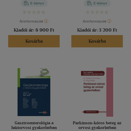
E-könyv
E-könyv
Árinformációk
Árinformációk
Kiadói ár:
8 900 Ft
Kiadói ár:
3 200 Ft
Kosárba
Kosárba
Gasztroenterológia a
Parkinson-kóros beteg az
háziorvosi gyakorlatban
orvosi gyakorlatban