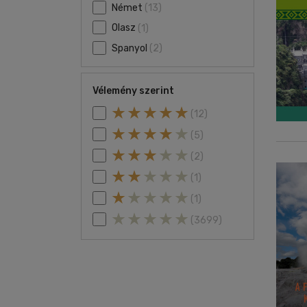
Német
(13)
Olasz
(1)
Spanyol
(2)
Vélemény szerint
(12)
(5)
(2)
(1)
(1)
(3699)