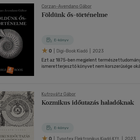
Corzan-Avendano Gábor
Földünk ős-történelme
E-könyv
0
| Digi-Book Kiadó | 2023
Ezt az 1875-ben megjelent természettudomán
ismeretterjesztő könyvet nem korszerűsége oká
Kutrovátz Gábor
Kozmikus időutazás haladóknak
E-könyv
0
| Typotex Elektronikus Kiadó Kft. | 2023