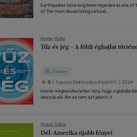
Earthquakes have long been regarded as one of 
of the most devastating natural...
Reidar Müller
Tűz és jég - A földi éghajlat történ
E-könyv
0
| Typotex Elektronikus Kiadó Kft. | 2024
Immár megkerülhetetlen tény, hogy a globális kl
idézzük elő. Ám ez nem azt jelenti, h
Molnár Gábor
Dél-Amerika újabb fényei