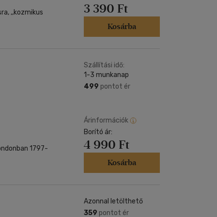
3 390 Ft
ra, ,,kozmikus
Kosárba
Szállítási idő:
1-3 munkanap
499
pontot ér
Árinformációk
Borító ár:
4 990 Ft
Kosárba
Azonnal letölthető
359
pontot ér