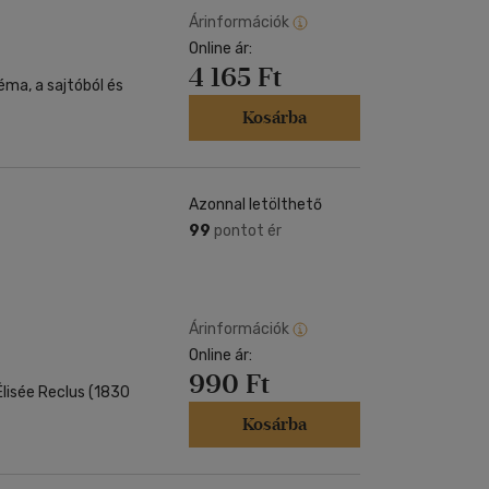
Árinformációk
Online ár:
4 165 Ft
éma, a sajtóból és
Kosárba
Azonnal letölthető
99
pontot ér
Árinformációk
Online ár:
990 Ft
 Élisée Reclus (1830
Kosárba