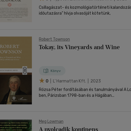
Csillagászat- és kozmológiatörténeti kalandozás
időutazásra" hívja olvasóját kötetünk,
Robert Townson
Tokay, its Vineyards and Wine
Könyv
0
| L' Harmattan Kft. | 2023
Rózsa Péter fordításában és tanulmányával A Londonban 1797-
ben, Párizsban 1798-ban és a Hágában...
Meg Lowman
A nyolcadik kontinens