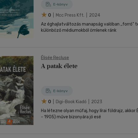
E-könyv
0
| Mcc Press Kft. | 2024
Az éghajlatváltozás manapság valóban ,,forró" t
különböző médiumokból ömlenek ránk
Élisée Recluse
A patak élete
E-könyv
0
| Digi-Book Kiadó | 2023
Ha létezne olyan műfaj, hogy lírai földrajz, akkor
- 1905) műve bizonyára jó esé