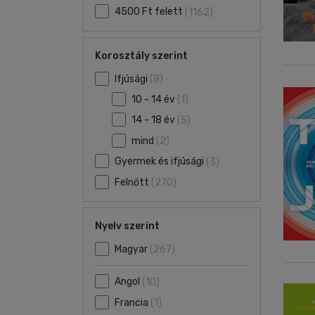
4500 Ft felett
(1162)
Korosztály szerint
Ifjúsági
(8)
10 - 14 év
(1)
14 - 18 év
(5)
mind
(2)
Gyermek és ifjúsági
(3)
Felnőtt
(270)
Nyelv szerint
Magyar
(267)
Angol
(10)
Francia
(1)