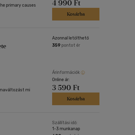
4 990 Ft
the primary causes
Kosárba
Azonnal letölthető
ete
359
pontot ér
Árinformációk
Online ár:
3 590 Ft
ímaváltozást mi
Kosárba
Szállítási idő:
1-3 munkanap