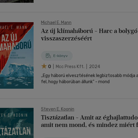
Michael E. Mann
Az új klímaháború - Harc a bolygó
visszaszerzéséért
E-könyv
0
| Mcc Press Kft. | 2024
,,Egy háború elvesztésének legbiztosabb módja 
fel, hogy háborúban állunk" - mond
Steven E. Koonin
Tisztázatlan - Amit az éghajlattu
amit nem mond, és mindez miért 