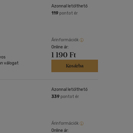
Azonnal letölthető
119
pontot ér
Árinformációk
Online ár:
1 190 Ft
yos
n válogat
Kosárba
Azonnal letölthető
339
pontot ér
Árinformációk
Online ár: