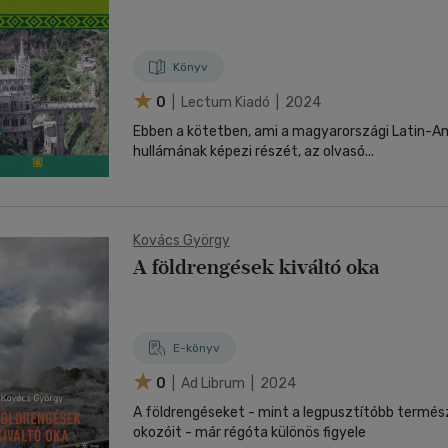
Könyv
0
| Lectum Kiadó | 2024
Ebben a kötetben, ami a magyarországi Latin-Am
hullámának képezi részét, az olvasó...
Kovács György
A földrengések kiváltó oka
E-könyv
0
| Ad Librum | 2024
A földrengéseket - mint a legpusztítóbb termés
okozóit - már régóta különös figyele