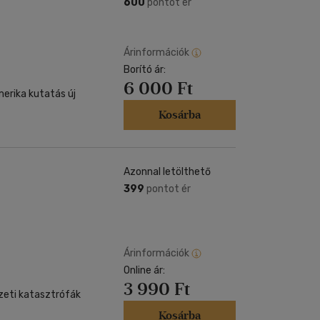
600
pontot ér
Árinformációk
Borító ár:
6 000 Ft
erika kutatás új
Kosárba
Azonnal letölthető
399
pontot ér
Árinformációk
Online ár:
3 990 Ft
zeti katasztrófák
Kosárba