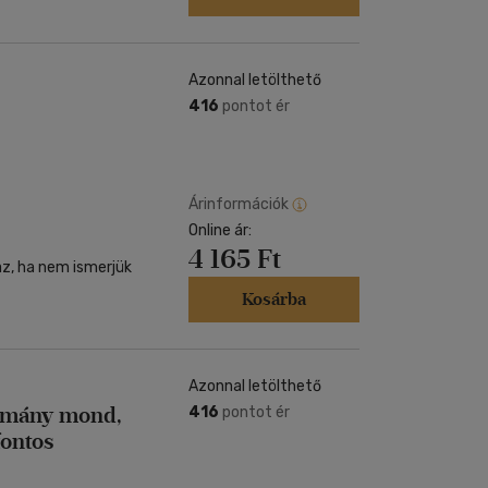
Azonnal letölthető
416
pontot ér
Árinformációk
Online ár:
4 165 Ft
az, ha nem ismerjük
Kosárba
Azonnal letölthető
domány mond,
416
pontot ér
fontos