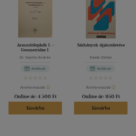
Araszolólepkék I. -
Sárkányok újjászületése
Geometridae I.
Dr. Vojnits András
Kádár Zoltán
Antikvár
Antikvár
Árinformációk
Árinformációk
Online ár:
4 500 Ft
Online ár:
950 Ft
Kosárba
Kosárba