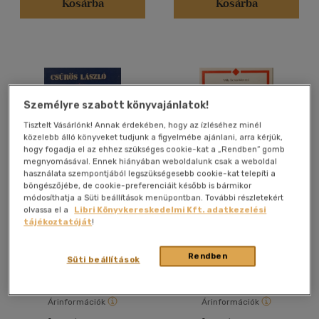
Kosárba
Kosárba
Német
(8)
Portugál
(2)
Román
(1)
Vélemény szerint
Személyre szabott könyvajánlatok!
Tisztelt Vásárlónk! Annak érdekében, hogy az ízléséhez minél
(49)
közelebb álló könyveket tudjunk a figyelmébe ajánlani, arra kérjük,
(13)
hogy fogadja el az ehhez szükséges cookie-kat a „Rendben” gomb
megnyomásával. Ennek hiányában weboldalunk csak a weboldal
(4)
használata szempontjából legszükségesebb cookie-kat telepíti a
böngészőjébe, de cookie-preferenciáit később is bármikor
(1)
módosíthatja a Süti beállítások menüpontban. További részletekért
Betegség terjesztő rovarok
Holocaust
olvassa el a
Libri Könyvkereskedelmi Kft. adatkezelési
(1)
tájékoztatóját
!
Csűrös László
Milly Schär-Manzoli
(2794)
Rendben
Antikvár
Antikvár
Süti beállítások
Alkalmaz
Árinformációk
Árinformációk