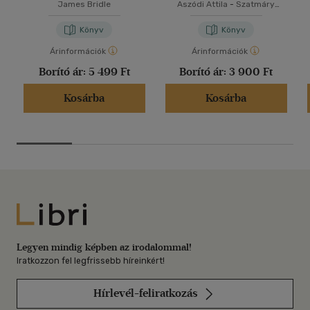
James Bridle
Aszódi Attila
-
Szatmáry
Zoltán
Könyv
Könyv
Árinformációk
Árinformációk
Borító ár:
5 499 Ft
Borító ár:
3 900 Ft
Kosárba
Kosárba
Libri
Legyen mindig képben az irodalommal!
Iratkozzon fel legfrissebb híreinkért!
Hírlevél-feliratkozás