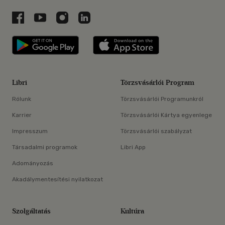
Libri a Facebookon
Libri a Youtube-on
Libri az Instagramon
Libri a LinkedInen
Libri applikáció Szerezd meg: Google P
Libri applikáció 
Libri
Törzsvásárlói Program
Rólunk
Törzsvásárlói Programunkról
Karrier
Törzsvásárlói Kártya egyenlege
Impresszum
Törzsvásárlói szabályzat
Társadalmi programok
Libri App
Adományozás
Akadálymentesítési nyilatkozat
Szolgáltatás
Kultúra