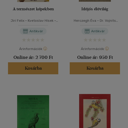
A természet képekben
Időjós élővilág
Jiri Felix
-
Kvetoslav Hísek
-
Herczegh Éva
-
Dr. Vojnits
Jan Toman
András
Antikvár
Antikvár
Árinformációk
Árinformációk
Online ár:
2 700 Ft
Online ár:
950 Ft
Kosárba
Kosárba