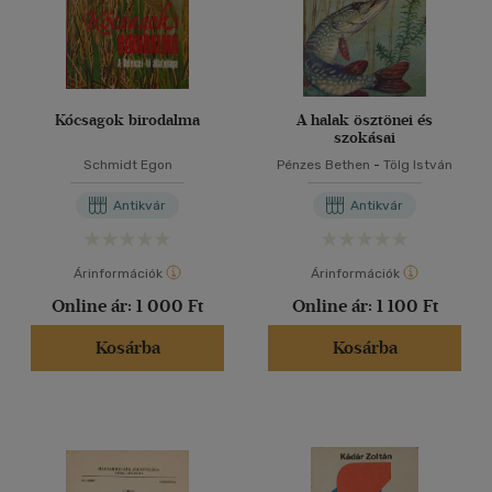
Kócsagok birodalma
A halak ösztönei és
szokásai
Schmidt Egon
Pénzes Bethen
-
Tölg István
Antikvár
Antikvár
Árinformációk
Árinformációk
Online ár:
1 000 Ft
Online ár:
1 100 Ft
Kosárba
Kosárba