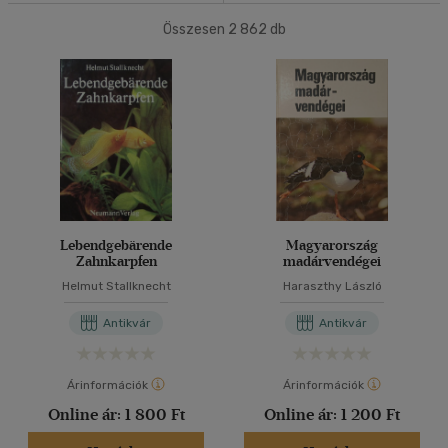
(776)
Összesen
2 862
db
40 db / oldal
Korosztály szerint
Gyermek
(1)
Alkalmaz
3 - 6 év
(1)
Ifjúsági
(43)
10 - 14 év
(36)
mind
(4)
Gyermek és ifjúsági
(6)
Lebendgebärende
Magyarország
Zahnkarpfen
madárvendégei
Felnőtt
(278)
Helmut Stallknecht
Haraszthy László
Antikvár
Antikvár
Nyelv szerint
Magyar
(342)
Árinformációk
Árinformációk
Angol
Online ár:
(22)
1 800 Ft
Online ár:
1 200 Ft
Francia
(3)