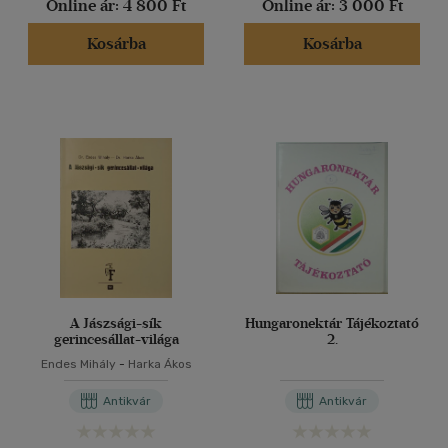
Online ár:
4 800 Ft
Online ár:
3 000 Ft
Kosárba
Kosárba
A Jászsági-sík
Hungaronektár Tájékoztató
gerincesállat-világa
2.
Endes Mihály
-
Harka Ákos
Antikvár
Antikvár