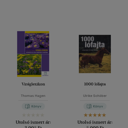
Alkalmaz
Viráglexikon
1000 lófajta
Thomas Hagen
Ulrike Schöber
Könyv
Könyv
Utolsó ismert ár:
Utolsó ismert ár:
3 995 Ft
5 999 Ft