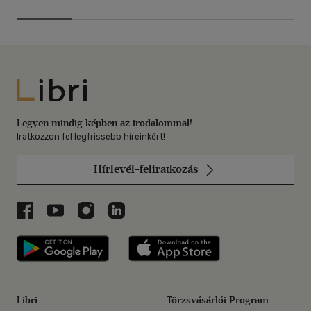
Libri
Legyen mindig képben az irodalommal!
Iratkozzon fel legfrissebb híreinkért!
Hírlevél-feliratkozás
Libri a Facebookon
Libri a Youtube-on
Libri az Instagramon
Libri a LinkedInen
Libri applikáció Szerezd meg: Google P
Libri applikáció 
Libri
Törzsvásárlói Program