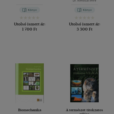
Dr. Rimóczi Imre
Könyv
Könyv
Utolsó ismert ár:
Utolsó ismert ár:
1 700 Ft
3 300 Ft
Biomechanika
A természet titokzatos