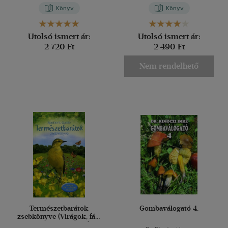
Könyv
Könyv
Utolsó ismert ár:
Utolsó ismert ár:
2 720 Ft
2 490 Ft
Nem rendelhető
Természetbarátok
Gombaválogató 4.
zsebkönyve (Virágok, fák,
madarak, rovarok)