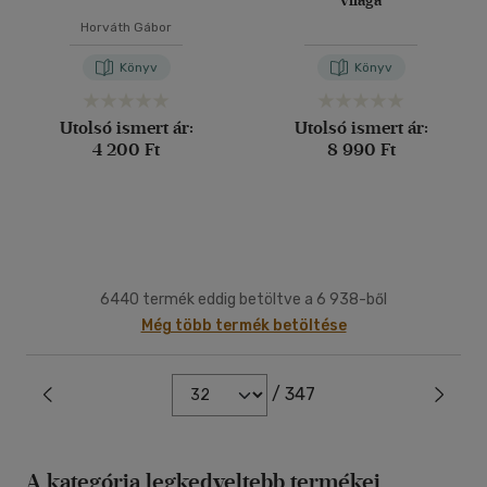
világa
Horváth Gábor
Könyv
Könyv
Utolsó ismert ár:
Utolsó ismert ár:
4 200 Ft
8 990 Ft
6440 termék eddig betöltve a 6 938-ből
Még több termék betöltése
/ 347
A kategória legkedveltebb termékei