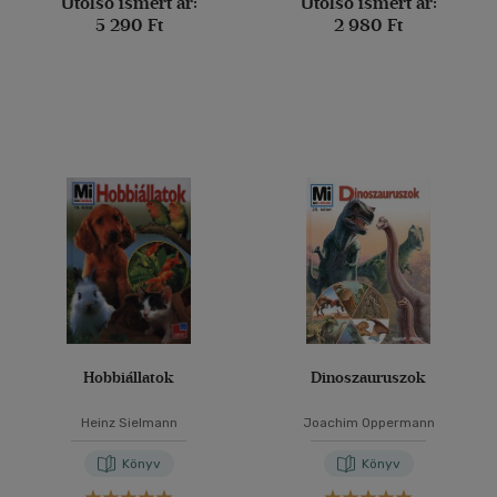
Utolsó ismert ár:
Utolsó ismert ár:
5 290 Ft
2 980 Ft
Hobbiállatok
Dinoszauruszok
Heinz Sielmann
Joachim Oppermann
Könyv
Könyv