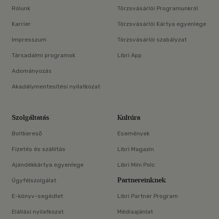
Rólunk
Törzsvásárlói Programunkról
Karrier
Törzsvásárlói Kártya egyenlege
Impresszum
Törzsvásárlói szabályzat
Társadalmi programok
Libri App
Adományozás
Akadálymentesítési nyilatkozat
Szolgáltatás
Kultúra
Boltkereső
Események
Fizetés és szállítás
Libri Magazin
Ajándékkártya egyenlege
Libri Mini Polc
Partnereinknek
Ügyfélszolgálat
E-könyv-segédlet
Libri Partner Program
Elállási nyilatkozat
Médiaajánlat