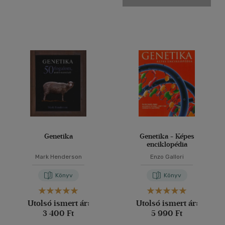
Cseh
(1)
Francia
(3)
Német
(20)
Olasz
(1)
Orosz - angol
(1)
Portugál
(2)
több nyelv megjelenítése
Vélemény szerint
Genetika
Genetika - Képes
enciklopédia
(94)
Mark Henderson
Enzo Gallori
(35)
Könyv
Könyv
(15)
(4)
Utolsó ismert ár:
Utolsó ismert ár:
(5)
3 400 Ft
5 990 Ft
(6785)