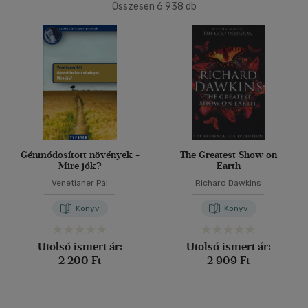
Összesen
6 938
db
Típus
40 db / oldal
Könyv
(70)
Antikvár
(6001)
Alkalmaz
E-könyv
(147)
Akció
Csak akciós
(2)
Génmódosított növények -
The Greatest Show on
Mire jók?
Earth
Ár szerint
Venetianer Pál
Richard Dawkins
500 Ft alatt
(29)
Könyv
Könyv
500 Ft - 2500 Ft
(3376)
2500 Ft - 4500 Ft
(1593)
Utolsó ismert ár:
Utolsó ismert ár:
2 200 Ft
2 909 Ft
4500 Ft felett
(2016)
Korosztály szerint