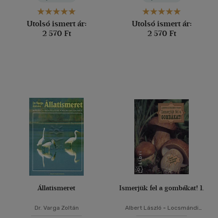
Utolsó ismert ár:
Utolsó ismert ár:
2 570 Ft
2 570 Ft
Állatismeret
Ismerjük fel a gombákat! 1.
Dr. Varga Zoltán
Albert László
-
Locsmándi
Csaba
-
Vasas Gizella