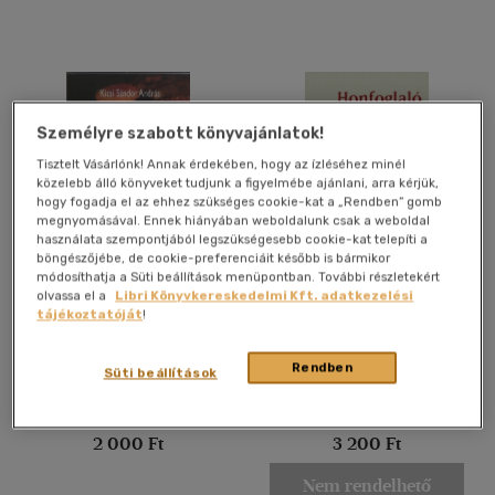
Gyermek
(3)
3 - 6 év
(1)
mind
(2)
Ifjúsági
(65)
Személyre szabott könyvajánlatok!
6 -10 év
(2)
Tisztelt Vásárlónk! Annak érdekében, hogy az ízléséhez minél
közelebb álló könyveket tudjunk a figyelmébe ajánlani, arra kérjük,
10 - 14 év
(37)
hogy fogadja el az ehhez szükséges cookie-kat a „Rendben” gomb
megnyomásával. Ennek hiányában weboldalunk csak a weboldal
14 - 18 év
(10)
használata szempontjából legszükségesebb cookie-kat telepíti a
böngészőjébe, de cookie-preferenciáit később is bármikor
mind
(11)
Népi gombaismeret
Honfoglaló gének
módosíthatja a Süti beállítások menüpontban. További részletekért
Gyermek és ifjúsági
(11)
olvassa el a
Libri Könyvkereskedelmi Kft. adatkezelési
tájékoztatóját
!
Kicsi Sándor András
Raskó István
Felnőtt
(897)
Könyv
Könyv
Rendben
Süti beállítások
Nyelv szerint
Utolsó ismert ár:
Utolsó ismert ár:
Magyar
(1060)
2 000 Ft
3 200 Ft
Angol
(46)
Nem rendelhető