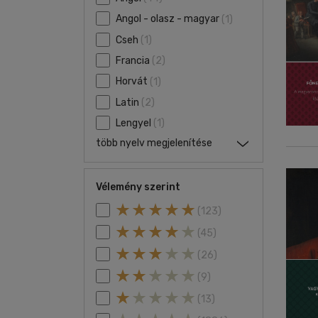
Angol - olasz - magyar
(1)
Cseh
(1)
Francia
(2)
Horvát
(1)
Latin
(2)
Lengyel
(1)
több nyelv megjelenítése
Vélemény szerint
(123)
(45)
(26)
(9)
(13)