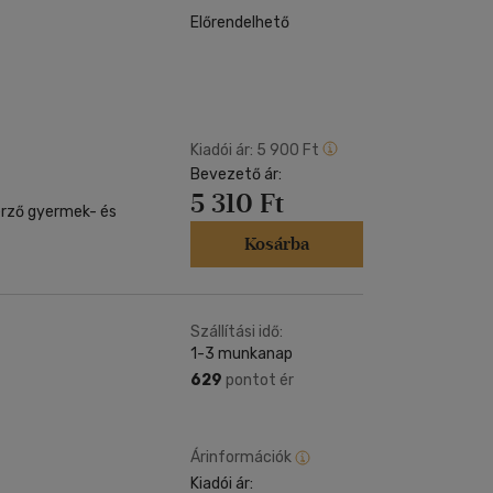
Előrendelhető
Kiadói ár:
5 900 Ft
Bevezető ár:
5 310 Ft
erző gyermek- és
Kosárba
Szállítási idő:
1-3 munkanap
629
pontot ér
Árinformációk
Kiadói ár: