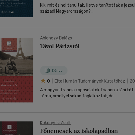
Kik, mit és hol tanultak, illetve tanítottak a jezsu
századi Magyarországon?...
Ablonczy Balázs
Távol Párizstól
Könyv
0
| Elte Humán Tudományok Kutatóköz | 2
A magyar-francia kapcsolatok Trianon utáni két
téma, amellyel sokan foglalkoztak, de...
Kökényesi Zsolt
Főnemesek az iskolapadban