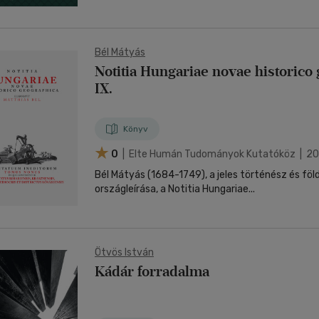
Bél Mátyás
Notitia Hungariae novae historico
IX.
Könyv
0
| Elte Humán Tudományok Kutatóköz | 2
Bél Mátyás (1684-1749), a jeles történész és fö
országleírása, a Notitia Hungariae...
Ötvös István
Kádár forradalma