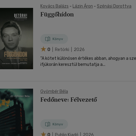
Kovács Balázs
-
Lázin Áron
-
Szénási Dorottya
Függőhídon
Könyv
0
| Retörki | 2026
"A kötet különösen értékes abban, ahogyan a sz
ifjúkorán keresztül bemutatja a...
Gyömbér Béla
Fedőneve: Félvezető
Könyv
0
| Publio Kiadó | 2026