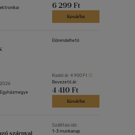
6 299 Ft
ektronikai
Kosárba
Előrendelhető
k
Kiadói ár:
4 900 Ft
Bevezető ár:
 2026
4 410 Ft
s Egyházmegye
Kosárba
Szállítási idő:
1-3 munkanap
azó szárnyai