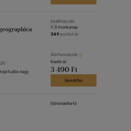
Szállítási idő:
1-3 munkanap
 geographica
349
pontot ér
Árinformációk
Kiadói ár:
026
3 490 Ft
ldrajztudós nagy
Kosárba
Előrendelhető