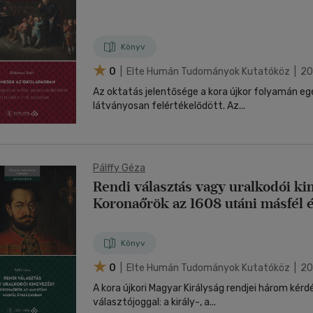
Könyv
0
| Elte Humán Tudományok Kutatóköz | 2
Az oktatás jelentősége a kora újkor folyamán e
látványosan felértékelődött. Az...
Pálffy Géza
Rendi választás vagy uralkodói k
Koronaőrök az 1608 utáni másfél 
Könyv
0
| Elte Humán Tudományok Kutatóköz | 2
A kora újkori Magyar Királyság rendjei három kérd
választójoggal: a király-, a...