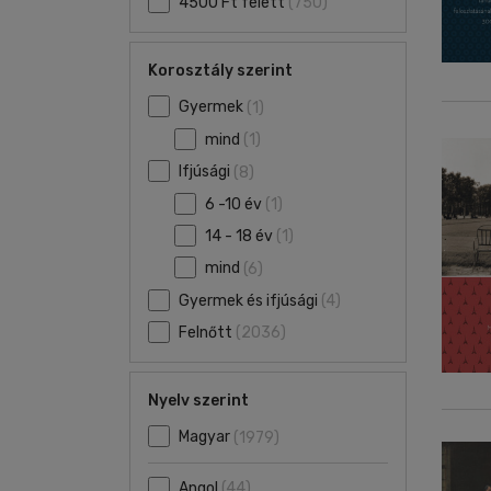
4500 Ft felett
(750)
Korosztály szerint
Gyermek
(1)
mind
(1)
Ifjúsági
(8)
6 -10 év
(1)
14 - 18 év
(1)
mind
(6)
Gyermek és ifjúsági
(4)
Felnőtt
(2036)
Nyelv szerint
Magyar
(1979)
Angol
(44)