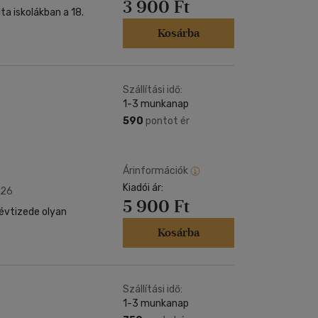
3 900 Ft
ita iskolákban a 18.
Kosárba
Szállítási idő:
1-3 munkanap
590
pontot ér
Árinformációk
Kiadói ár:
026
5 900 Ft
 évtizede olyan
Kosárba
Szállítási idő:
1-3 munkanap