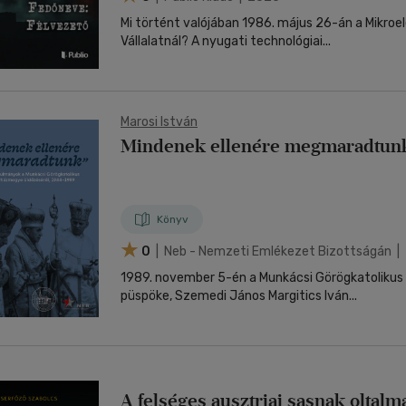
Mi történt valójában 1986. május 26-án a Mikroel
Vállalatnál? A nyugati technológiai...
Marosi István
Mindenek ellenére megmaradtun
Könyv
0
| Neb - Nemzeti Emlékezet Bizottságán |
1989. november 5-én a Munkácsi Görögkatoliku
püspöke, Szemedi János Margitics Iván...
A felséges ausztriai sasnak oltalm