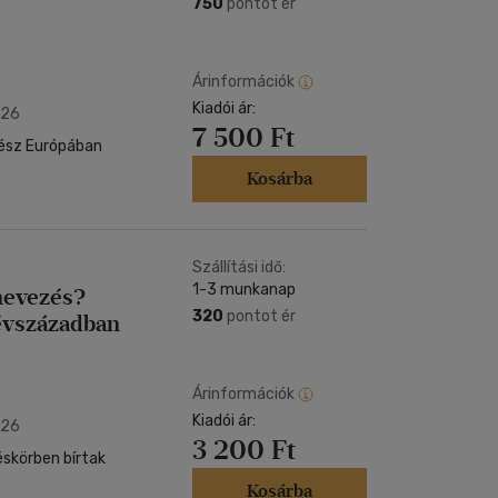
750
pontot ér
Árinformációk
Kiadói ár:
026
7 500 Ft
gész Európában
Kosárba
Szállítási idő:
1-3 munkanap
inevezés?
320
pontot ér
évszázadban
Árinformációk
Kiadói ár:
026
3 200 Ft
éskörben bírtak
Kosárba