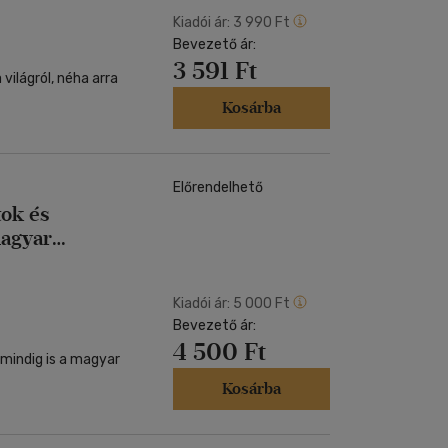
Kiadói ár:
3 990 Ft
Bevezető ár:
3 591 Ft
ilágról, néha arra
Kosárba
Előrendelhető
tok és
magyar
Kiadói ár:
5 000 Ft
Bevezető ár:
4 500 Ft
mindig is a magyar
Kosárba