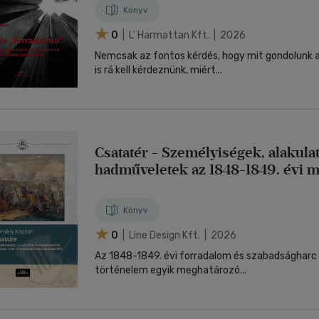
Könyv
0
| L' Harmattan Kft. | 2026
Nemcsak az fontos kérdés, hogy mit gondolunk a v
is rá kell kérdeznünk, miért...
Csatatér - Személyiségek, alakula
hadműveletek az 1848-1849. évi 
szabadságharcból
Könyv
0
| Line Design Kft. | 2026
Az 1848-1849. évi forradalom és szabadságharc 
történelem egyik meghatározó...