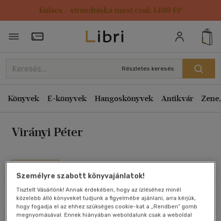
Kulacs / strandtáska most csak 1499 Ft!
Rendezés
Törzsvásárlói Kártya adatai
Rendezés
Kiadás éve szerint csökkenő
Részletes keresés
Kiadás éve szerint növekvő
Ár szerint csökkenő
Könyvek
E-könyvek
Hangoskönyvek
Antikvár
Zene,
Ár szerint növekvő
Virányi Péter
Eladott darabszám szerint csökkenő
Eladott darabszám szerint növekvő
Cím szerint A-Z
Művei
Személyre szabott könyvajánlatok!
Szerző szerint A-Z
Tisztelt Vásárlónk! Annak érdekében, hogy az ízléséhez minél
Szűrés
Rendezés
közelebb álló könyveket tudjunk a figyelmébe ajánlani, arra kérjük,
Megjelenítés
hogy fogadja el az ehhez szükséges cookie-kat a „Rendben” gomb
megnyomásával. Ennek hiányában weboldalunk csak a weboldal
20 db / oldal