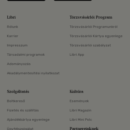
Libri
Törzsvásárlói Program
Rólunk
Törzsvásárlói Programunkról
Karrier
Törzsvásárlói Kártya egyenlege
Impresszum
Törzsvásárlói szabályzat
Társadalmi programok
Libri App
Adományozás
Akadálymentesítési nyilatkozat
Szolgáltatás
Kultúra
Boltkereső
Események
Fizetés és szállítás
Libri Magazin
Ajándékkártya egyenlege
Libri Mini Polc
Partnereinknek
Ügyfélszolgálat