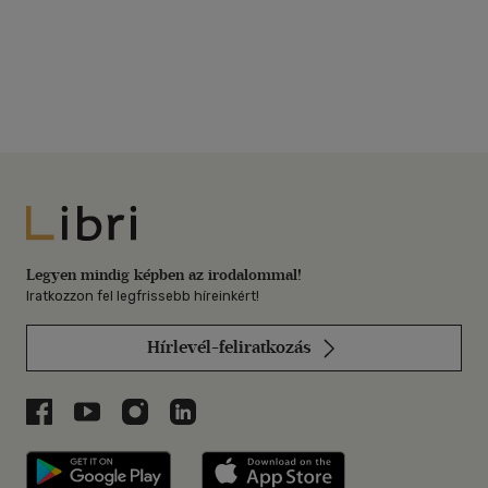
Libri
Legyen mindig képben az irodalommal!
Iratkozzon fel legfrissebb híreinkért!
Hírlevél-feliratkozás
Libri a Facebookon
Libri a Youtube-on
Libri az Instagramon
Libri a LinkedInen
Libri applikáció Szerezd meg: Google P
Libri applikáció 