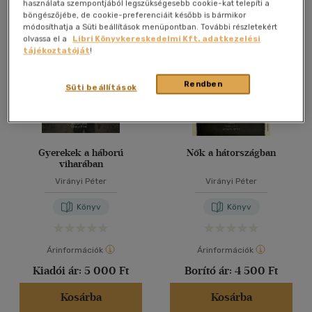
Összesen
4
db
használata szempontjából legszükségesebb cookie-kat telepíti a
böngészőjébe, de cookie-preferenciáit később is bármikor
40 db / oldal
módosíthatja a Süti beállítások menüpontban. További részletekért
olvassa el a
Libri Könyvkereskedelmi Kft. adatkezelési
tájékoztatóját
!
Alkalmaz
Rendben
Süti beállítások
Gyerekek a háború
Nők a hátországban
viharában
Virányi Péter
Virányi Péter
Könyv
Könyv
Árinformációk
Árinformációk
Kiadói ár:
5 000 Ft
Borító ár:
4 500 Ft
Kosárba
Kosárba