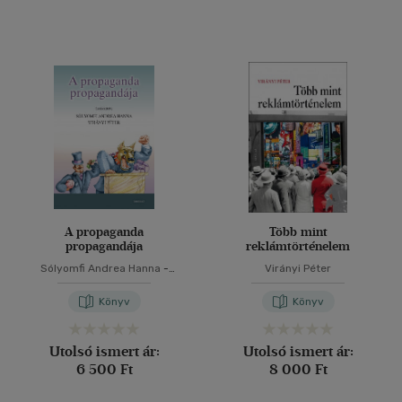
A propaganda
Több mint
propagandája
reklámtörténelem
Sólyomfi Andrea Hanna
-
Virányi Péter
Virányi Péter
Könyv
Könyv
Utolsó ismert ár:
Utolsó ismert ár:
6 500 Ft
8 000 Ft