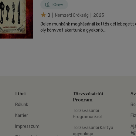
Könyv
0
| Nemzeti Örökség | 2023
Jelen munkánk megírásánál kettős cél lebegett 
oly könyvet akartunk a gyakorló...
Libri
Törzsvásárlói
Sz
Program
Rólunk
Bo
Törzsvásárlói
Karrier
Fi
Programunkról
Impresszum
Aj
Törzsvásárlói Kártya
eg
egyenlege