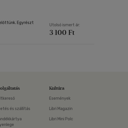
előttünk. Egyrészt
Utolsó ismert ár:
3 100 Ft
olgáltatás
Kultúra
ltkereső
Események
zetés és szállítás
Libri Magazin
ándékkártya
Libri Mini Polc
yenlege