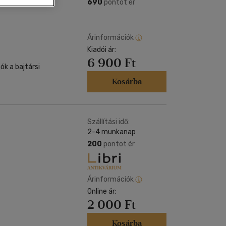
Kártya
690
pontot ér
m
Képeslap
és Természet
yv
Naptár
Árinformációk
k
Kiadói ár:
Papír, írószer
6 900 Ft
ok
ók a bajtársi
Kosárba
Szállítási idő:
2-4 munkanap
200
pontot ér
Árinformációk
Online ár:
2 000 Ft
Kosárba