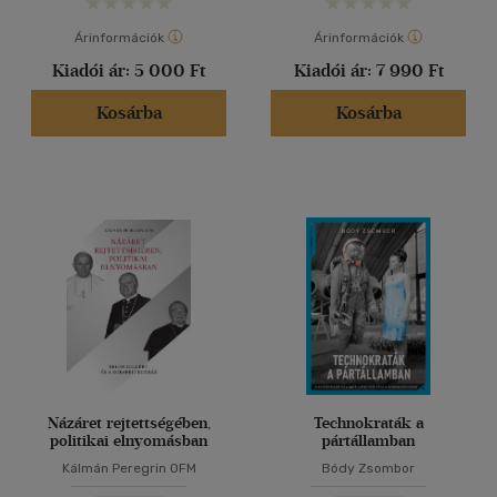
Árinformációk
Árinformációk
Kiadói ár:
5 000 Ft
Kiadói ár:
7 990 Ft
Kosárba
Kosárba
Názáret rejtettségében,
Technokraták a
politikai elnyomásban
pártállamban
Kálmán Peregrin OFM
Bódy Zsombor