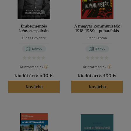
Embermentés
A magyar kommunisták
kényszerpályán
1918-1989 - puhatáblás
Olosz Levente
Papp István
Könyv
Könyv
Árinformációk
Árinformációk
Kiadói ár:
5 590 Ft
Kiadói ár:
5 499 Ft
Kosárba
Kosárba