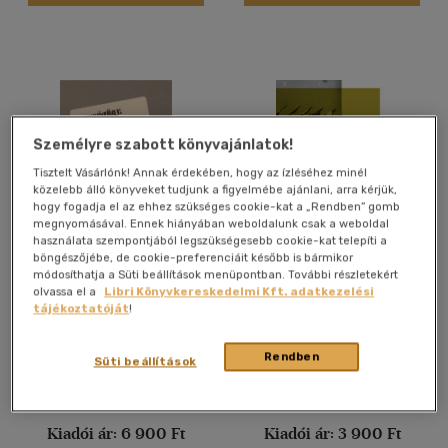
Ár szerint
500 Ft alatt
(14)
500 Ft - 2500 Ft
(16299)
Személyre szabott könyvajánlatok!
2500 Ft - 4500 Ft
(8251)
Tisztelt Vásárlónk! Annak érdekében, hogy az ízléséhez minél
4500 Ft felett
(8644)
közelebb álló könyveket tudjunk a figyelmébe ajánlani, arra kérjük,
hogy fogadja el az ehhez szükséges cookie-kat a „Rendben” gomb
megnyomásával. Ennek hiányában weboldalunk csak a weboldal
Korosztály szerint
használata szempontjából legszükségesebb cookie-kat telepíti a
böngészőjébe, de cookie-preferenciáit később is bármikor
Igazságügy, államvédelem,
A következő láncszem
Gyermek
(8)
módosíthatja a Süti beállítások menüpontban. További részletekért
büntetés-végrehajtás.
olvassa el a
Libri Könyvkereskedelmi Kft. adatkezelési
mind
(7)
Bank Barbara
-
Estók József
-
Bank Barbara
-
Germuska Pál
tájékoztatóját
!
Zinner Tibor
-
Hollósi Dániel József
Ifjúsági
(34)
Könyv
Könyv
Rendben
6 -10 év
(3)
Süti beállítások
10 - 14 év
(2)
Árinformációk
Árinformációk
14 - 18 év
(6)
Kiadói ár:
6 900 Ft
Kiadói ár:
3 900 Ft
mind
(18)