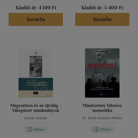
Vélemény szerint
Kiadói ár:
4 199 Ft
Kiadói ár:
5 400 Ft
(396)
Kosárba
Kosárba
(124)
(49)
(21)
(36)
(31916)
Alkalmaz
Magyarhon és az újvilág -
Mindszenty bíboros
Válogatott tanulmányok
menedéke
Urbán Aladár
Dr. Deák András Miklós
Könyv
Könyv