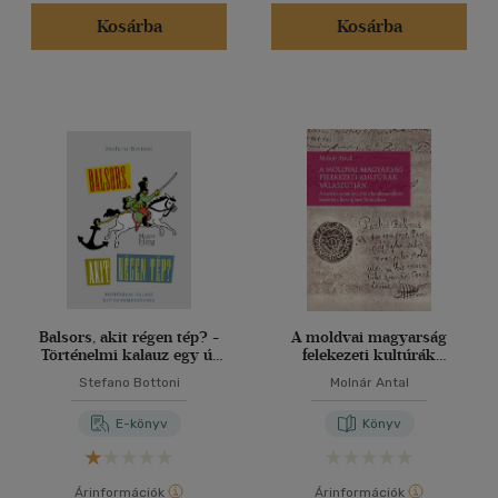
Kosárba
Kosárba
Gyermek és ifjúsági
(11)
Felnőtt
(7807)
Nyelv szerint
Magyar
(7656)
Angol
(149)
Angol - olasz - magyar
(1)
Cseh
(4)
Finn
(1)
Balsors, akit régen tép? -
A moldvai magyarság
Francia
(15)
Történelmi kalauz egy új
felekezeti kultúrák
nemzedéknek
válaszútján
Stefano Bottoni
Molnár Antal
Horvát
(3)
Japán
(3)
E-könyv
Könyv
több nyelv megjelenítése
Árinformációk
Árinformációk