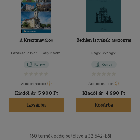
A Krisztinaváros
Bethlen Istvánék asszonyai
Fazakas István
-
Saly Noémi
Nagy Gyöngyi
Könyv
Könyv
Árinformációk
Árinformációk
Kiadói ár:
5 900 Ft
Kiadói ár:
4 990 Ft
Kosárba
Kosárba
160 termék eddig betöltve a 32 542-ből