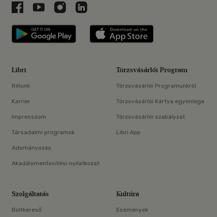
Libri a Facebookon
Libri a Youtube-on
Libri az Instagramon
Libri a LinkedInen
Libri applikáció Szerezd meg: Google P
Libri applikáció 
Libri
Törzsvásárlói Program
Rólunk
Törzsvásárlói Programunkról
Karrier
Törzsvásárlói Kártya egyenlege
Impresszum
Törzsvásárlói szabályzat
Társadalmi programok
Libri App
Adományozás
Akadálymentesítési nyilatkozat
Szolgáltatás
Kultúra
Boltkereső
Események