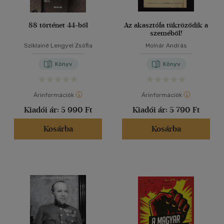
88 történet 44-ből
Az akasztófa tükröződik a
szeméből!
Sziklainé Lengyel Zsófia
Molnár András
Könyv
Könyv
Árinformációk
Árinformációk
Kiadói ár:
5 990 Ft
Kiadói ár:
5 790 Ft
Kosárba
Kosárba