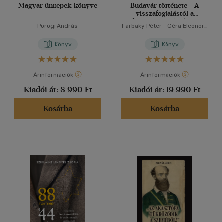
Magyar ünnepek könyve
Budavár története - A
visszafoglalástól a
reformkor végéig (1686-
Porogi András
Farbaky Péter
-
Géra Eleonóra
1848)
-
Nagy János
-
Simon Katalin
Könyv
Könyv
Árinformációk
Árinformációk
Kiadói ár:
8 990 Ft
Kiadói ár:
19 990 Ft
Kosárba
Kosárba