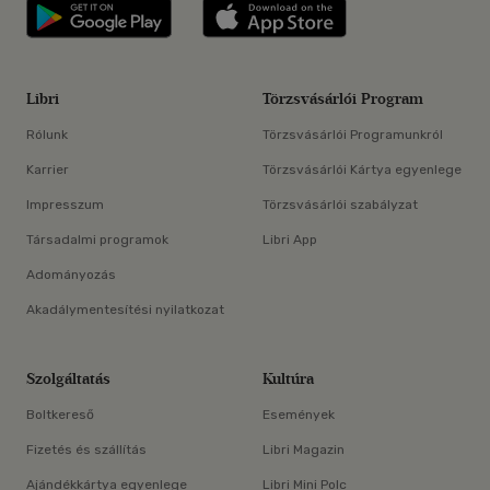
Libri applikáció Szerezd meg: Google P
Libri applikáció 
Libri
Törzsvásárlói Program
Rólunk
Törzsvásárlói Programunkról
Karrier
Törzsvásárlói Kártya egyenlege
Impresszum
Törzsvásárlói szabályzat
Társadalmi programok
Libri App
Adományozás
Akadálymentesítési nyilatkozat
Szolgáltatás
Kultúra
Boltkereső
Események
Fizetés és szállítás
Libri Magazin
Ajándékkártya egyenlege
Libri Mini Polc