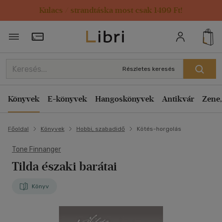
Kulacs / strandtáska most csak 1499 Ft!
Törzsvásárlói Kártya adatai
Részletes keresés
Könyvek
E-könyvek
Hangoskönyvek
Antikvár
Zene,
Főoldal
Könyvek
Hobbi, szabadidő
Kötés-horgolás
Tone Finnanger
Tilda északi barátai
Könyv