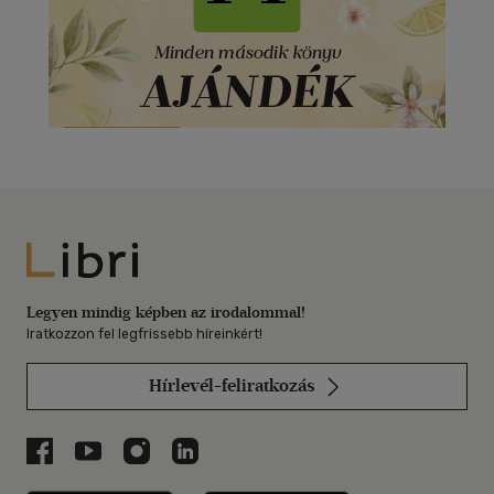
Libri
Legyen mindig képben az irodalommal!
Iratkozzon fel legfrissebb híreinkért!
Hírlevél-feliratkozás
Libri a Facebookon
Libri a Youtube-on
Libri az Instagramon
Libri a LinkedInen