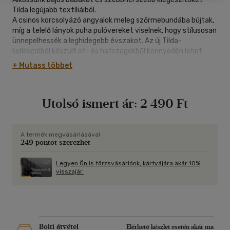
Tilda legújabb textíliáiból.
A csinos korcsolyázó angyalok meleg szőrmebundába bújtak,
míg a telelő lányok puha pulóvereket viselnek, hogy stílusosan
ünnepelhessék a leghidegebb évszakot. Az új Tilda-
kollekcióból készült öt- és hatszögekből könnyedén lehet
labda vagy tányéralátét, de a csodás anyagokból
+ Mutass többet
párnahuzatot vagy akár takarót is varrhatunk. A Mikulást,
angyalokat vagy karácsonyi harisnyákat formázó függőket
felhasználhatjuk otthonunk díszítésére, és persze itt vannak
Utolsó ismert ár:
2 490 Ft
még az imádni való jegesmedvék is, akik a legkisebbeket
fogják levenni a lábukról.
A termék megvásárlásával
249 pontot szerezhet
Legyen Ön is törzsvásárlónk, kártyájára akár 10%
visszajár.
Bolti átvétel
Elérhető készlet esetén akár ma