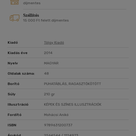
díjmentes
Szállítás
15 000 Ft felett díjmentes
Kiadó
Tölgy Kiadó
Kiadás éve
2014
Nyelv
MAGYAR
Oldalak száma:
48
Borító
PUHATÁBLÁS, RAGASZTÓKÖTÖTT
Súly
210 gr
Illusztráció
KÉPEK ÉS SZÍNES ILLUSZTRÁCIÓK
Fordító
Mohácsi Anikó
ISBN
9789631200737
Árukód
2564544 / 1124973