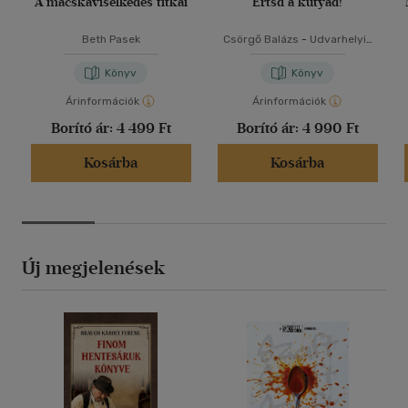
A macskaviselkedés titkai
Értsd a kutyád!
Beth Pasek
Csörgő Balázs
-
Udvarhelyi-
Tóth Kata
Könyv
Könyv
Árinformációk
Árinformációk
Borító ár:
4 499 Ft
Borító ár:
4 990 Ft
Kosárba
Kosárba
Új megjelenések