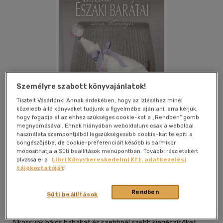
Személyre szabott könyvajánlatok!
Tisztelt Vásárlónk! Annak érdekében, hogy az ízléséhez minél
közelebb álló könyveket tudjunk a figyelmébe ajánlani, arra kérjük,
hogy fogadja el az ehhez szükséges cookie-kat a „Rendben” gomb
megnyomásával. Ennek hiányában weboldalunk csak a weboldal
használata szempontjából legszükségesebb cookie-kat telepíti a
böngészőjébe, de cookie-preferenciáit később is bármikor
módosíthatja a Süti beállítások menüpontban. További részletekért
Kívánságlistához adom
Megosztom
olvassa el a
Libri Könyvkereskedelmi Kft. adatkezelési
tájékoztatóját
!
Tölgy Kiadó
|
2014
|
magyar nyelvű
|
puhatáblás,
Rendben
Süti beállítások
ragasztókötött
|
48 oldal
Alkossunk bájos babákat és szebbnél szebb kiegészítőket