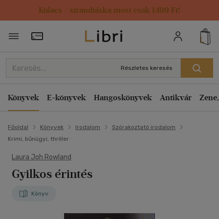
Kulacs / strandtáska most csak 1499 Ft!
Törzsvásárlói Kártya adatai
Részletes keresés
Könyvek
E-könyvek
Hangoskönyvek
Antikvár
Zene,
Főoldal
Könyvek
Irodalom
Szórakoztató irodalom
Krimi, bűnügyi, thriller
Laura Joh Rowland
Gyilkos érintés
Könyv