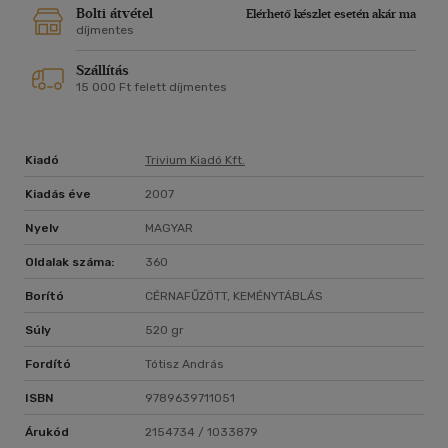
helyzetekben mindig biztos kapaszkodót, iránytűt nyújt a
Bolti átvétel
Elérhető készlet esetén akár ma
becsület, a busido szigorú parancsa. A gyilkos érintés az
díjmentes
igényes szórakoztatás magaslata. Lehet, hogy még hosszú
ideig a hatása alatt lesz.
Szállítás
15 000 Ft felett díjmentes
Kiadó
Trivium Kiadó Kft.
Kiadás éve
2007
Nyelv
MAGYAR
Oldalak száma:
360
Borító
CÉRNAFŰZÖTT, KEMÉNYTÁBLÁS
Súly
520 gr
Fordító
Tótisz András
ISBN
9789639711051
Árukód
2154734 / 1033879