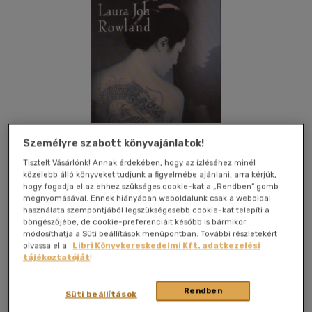
Személyre szabott könyvajánlatok!
Tisztelt Vásárlónk! Annak érdekében, hogy az ízléséhez minél
közelebb álló könyveket tudjunk a figyelmébe ajánlani, arra kérjük,
hogy fogadja el az ehhez szükséges cookie-kat a „Rendben” gomb
megnyomásával. Ennek hiányában weboldalunk csak a weboldal
használata szempontjából legszükségesebb cookie-kat telepíti a
böngészőjébe, de cookie-preferenciáit később is bármikor
Kívánságlistához adom
Megosztom
módosíthatja a Süti beállítások menüpontban. További részletekért
olvassa el a
Libri Könyvkereskedelmi Kft. adatkezelési
tájékoztatóját
!
Trivium Kiadó Kft.
|
2007
|
magyar nyelvű
|
cérnafűzött,
Rendben
keménytáblás
|
360 oldal
Süti beállítások