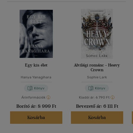
Egy kis élet
Alvilági románc - Heavy
Crown
Hanya Yanagihara
Sophie Lark
Könyv
Könyv
Árinformációk
Kiadói ár:
6 790 Ft
Borító ár:
8 999 Ft
Bevezető ár:
6 111 Ft
Kosárba
Kosárba