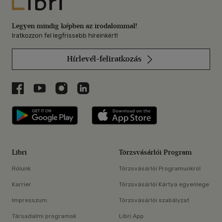
Libri
Legyen mindig képben az irodalommal!
Iratkozzon fel legfrissebb híreinkért!
Hírlevél-feliratkozás
Libri a Facebookon
Libri a Youtube-on
Libri az Instagramon
Libri a LinkedInen
Libri applikáció Szerezd meg: Google P
Libri applikáció 
Libri
Törzsvásárlói Program
Rólunk
Törzsvásárlói Programunkról
Karrier
Törzsvásárlói Kártya egyenlege
Impresszum
Törzsvásárlói szabályzat
Társadalmi programok
Libri App