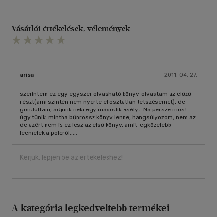
Vásárlói értékelések, vélemények
arisa
2011. 04. 27.
szerintem ez egy egyszer olvasható könyv. olvastam az előző
részt(ami szintén nem nyerte el osztatlan tetszésemet), de
gondoltam, adjunk neki egy második esélyt. Na persze most
úgy tűnik, mintha bűnrossz könyv lenne, hangsúlyozom, nem az.
de azért nem is ez lesz az első könyv, amit legközelebb
leemelek a polcról.....
Kérjük, lépjen be az értékeléshez!
A kategória legkedveltebb termékei