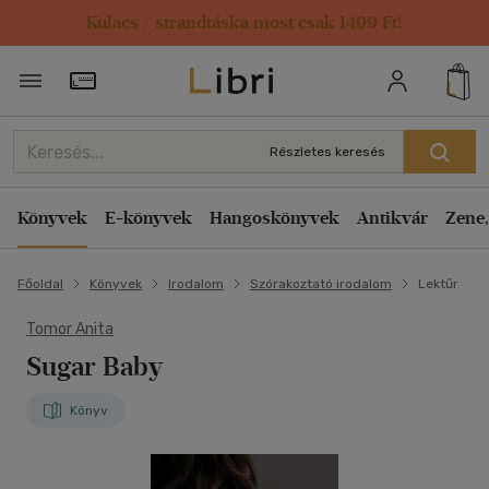
Kulacs / strandtáska most csak 1499 Ft!
Törzsvásárlói Kártya adatai
Részletes keresés
Könyvek
E-könyvek
Hangoskönyvek
Antikvár
Zene,
Főoldal
Könyvek
Irodalom
Szórakoztató irodalom
Lektűr
Tomor Anita
Sugar Baby
Könyv