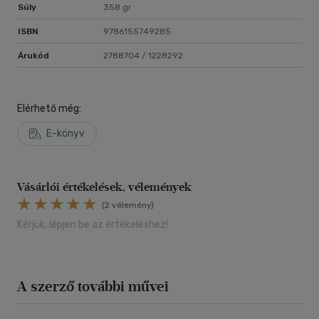
Súly
358 gr
ISBN
9786155749285
Árukód
2788704 / 1228292
Elérhető még:
E-könyv
Vásárlói értékelések, vélemények
(2 vélemény)
Kérjük, lépjen be az értékeléshez!
A szerző további művei