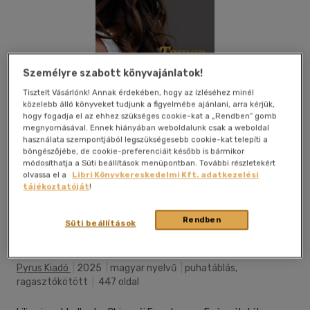
Személyre szabott könyvajánlatok!
Tisztelt Vásárlónk! Annak érdekében, hogy az ízléséhez minél
közelebb álló könyveket tudjunk a figyelmébe ajánlani, arra kérjük,
hogy fogadja el az ehhez szükséges cookie-kat a „Rendben” gomb
megnyomásával. Ennek hiányában weboldalunk csak a weboldal
használata szempontjából legszükségesebb cookie-kat telepíti a
böngészőjébe, de cookie-preferenciáit később is bármikor
módosíthatja a Süti beállítások menüpontban. További részletekért
olvassa el a
Libri Könyvkereskedelmi Kft. adatkezelési
tájékoztatóját
!
Kívánságlistához adom
Megosztom
Rendben
Süti beállítások
(2 vélemény)
Pyrus Kiadó
|
2025
|
magyar nyelvű
|
puhatáblás,
ragasztókötött
|
447 oldal