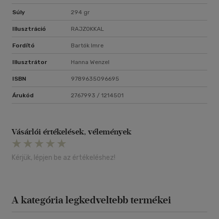
Súly
294 gr
Illusztráció
RAJZOKKAL
Fordító
Bartók Imre
Illusztrátor
Hanna Wenzel
ISBN
9789635096695
Árukód
2767993 / 1214501
Vásárlói értékelések, vélemények
Kérjük, lépjen be az értékeléshez!
A kategória legkedveltebb termékei