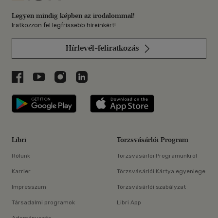
Legyen mindig képben az irodalommal!
Iratkozzon fel legfrissebb híreinkért!
Hírlevél-feliratkozás
Libri a Facebookon
Libri a Youtube-on
Libri az Instagramon
Libri a LinkedInen
Libri applikáció Szerezd meg: Google P
Libri applikáció 
Libri
Törzsvásárlói Program
Rólunk
Törzsvásárlói Programunkról
Karrier
Törzsvásárlói Kártya egyenlege
Impresszum
Törzsvásárlói szabályzat
Társadalmi programok
Libri App