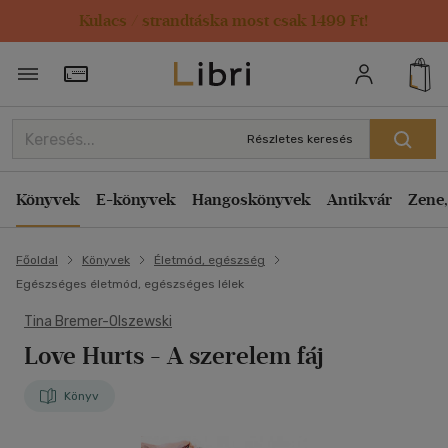
Kulacs / strandtáska most csak 1499 Ft!
Törzsvásárlói Kártya adatai
Részletes keresés
Könyvek
E-könyvek
Hangoskönyvek
Antikvár
Zene,
Főoldal
Könyvek
Életmód, egészség
Egészséges életmód, egészséges lélek
Tina Bremer-Olszewski
Love Hurts - A szerelem fáj
Könyv