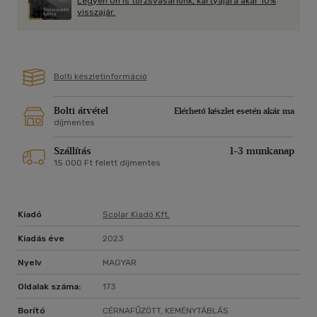
Legyen Ön is törzsvásárlónk, kártyájára akár 10%
visszajár.
Bolti készletinformáció
Bolti átvétel
Elérhető készlet esetén akár ma
díjmentes
Szállítás
1-3 munkanap
15 000 Ft felett díjmentes
Kiadó
Scolar Kiadó Kft.
Kiadás éve
2023
Nyelv
MAGYAR
Oldalak száma:
173
Borító
CÉRNAFŰZÖTT, KEMÉNYTÁBLÁS