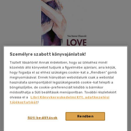
Személyre szabott könyvajánlatok!
Tisztelt Vásárlónk! Annak érdekében, hogy az ízléséhez minél
közelebb álló könyveket tudjunk a figyelmébe ajánlani, arra kérjük,
Csak online
hogy fogadja el az ehhez szükséges cookie-kat a „Rendben” gomb
megnyomásával. Ennek hiányában weboldalunk csak a weboldal
használata szempontjából legszükségesebb cookie-kat telepíti a
böngészőjébe, de cookie-preferenciáit később is bármikor
módosíthatja a Süti beállítások menüpontban. További részletekért
Kívánságlistához adom
Megosztom
olvassa el a
Libri Könyvkereskedelmi Kft. adatkezelési
tájékoztatóját
!
Rendben
Scolar Kiadó Kft.
|
2023
|
magyar nyelvű
|
cérnafűzött,
Süti beállítások
keménytáblás
|
173 oldal