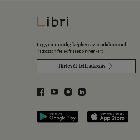
Libri
Legyen mindig képben az irodalommal!
Iratkozzon fel legfrissebb híreinkért!
Hírlevél-feliratkozás
Libri a Facebookon
Libri a Youtube-on
Libri az Instagramon
Libri a LinkedInen
Libri applikáció Szerezd m
Libri