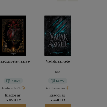
 szörnyeteg szíve
Vadak szigete
Atalan
Nsb
Jennifer S
Könyv
Könyv
Kön
Árinformációk
Árinformációk
Árinformáci
Kiadói ár:
Kiadói ár:
Kiadói 
5 990 Ft
7 490 Ft
5 199 