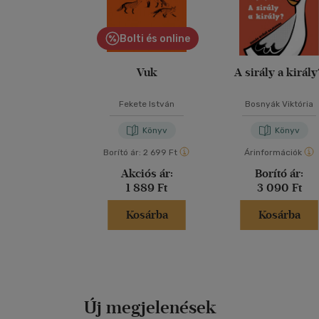
Bolti és online
Vuk
A sirály a királ
Fekete István
Bosnyák Viktória
Könyv
Könyv
Borító ár:
2 699 Ft
Árinformációk
Akciós ár:
Borító ár:
1 889 Ft
3 090 Ft
Kosárba
Kosárba
Új megjelenések