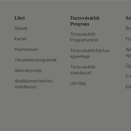
Libri
Törzsvásárlói
Sz
Program
Rólunk
Bo
Törzsvásárlói
Karrier
Fi
Programunkról
Impresszum
Aj
Törzsvásárlói Kártya
eg
egyenlege
Társadalmi programok
Üg
Törzsvásárlói
Adományozás
szabályzat
E-
Akadálymentesítési
Libri App
nyilatkozat
El
eg: Google Play
 applikáció Letölthető az App Store-ból