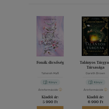
Fonák dicsőség
Talányos Tárgy
Társasága
Tahereh Mafi
Gareth Brown
Könyv
Könyv
Árinformációk
Árinformációk
Kiadói ár:
Kiadói ár:
5 990 Ft
6 990 Ft