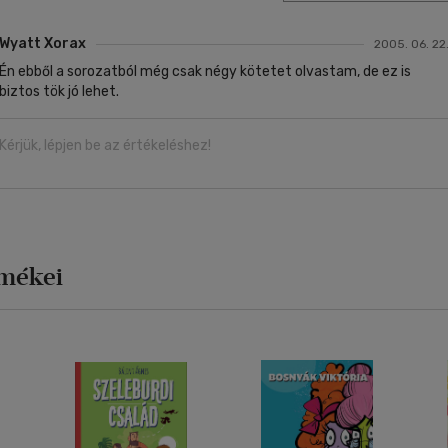
Wyatt Xorax
2005. 06. 22
Én ebből a sorozatból még csak négy kötetet olvastam, de ez is
biztos tök jó lehet.
Kérjük, lépjen be az értékeléshez!
rmékei