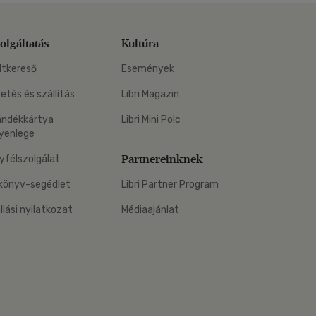
olgáltatás
Kultúra
ltkereső
Események
zetés és szállítás
Libri Magazin
ándékkártya
Libri Mini Polc
yenlege
Partnereinknek
yfélszolgálat
könyv-segédlet
Libri Partner Program
állási nyilatkozat
Médiaajánlat