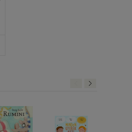
.
Hátra
Előre