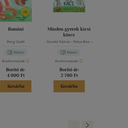
Rumini
Minden gyerek kicsi
Powerless -
kincs
nélkü
Berg Judit
Gyurkó Szilvia
-
Palya Bea
-
Lauren Rob
Szabó T. Anna
Könyv
Könyv
Kön
Árinformációk
Árinformációk
Árinformáci
Borító ár:
Borító ár:
Borító 
4 990 Ft
2 790 Ft
5 999 
Kosárba
Kosárba
Kosár
Hátra
Előre