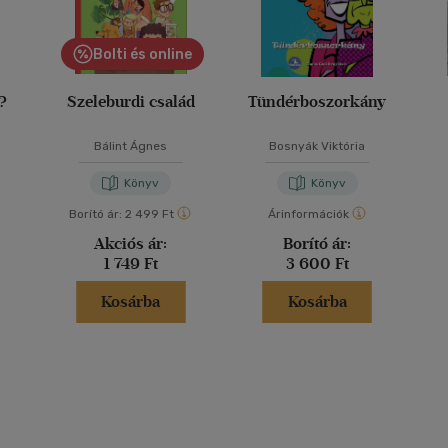
Bolti és online
y?
Szeleburdi család
Tündérboszorkány
Bálint Ágnes
Bosnyák Viktória
Könyv
Könyv
Borító ár:
2 499 Ft
Árinformációk
Akciós ár:
Borító ár:
1 749 Ft
3 600 Ft
Kosárba
Kosárba