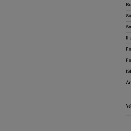
Bo
Sú
So
Il
Fo
F
IS
Á
V