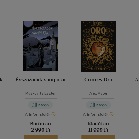
ak
Évszázadok vámpírjai
Grim és Oro
A
Muskovits Eszter
Alex Aster
Könyv
Könyv
Árinformációk
Árinformációk
Borító ár:
Kiadói ár:
2 990 Ft
11 999 Ft