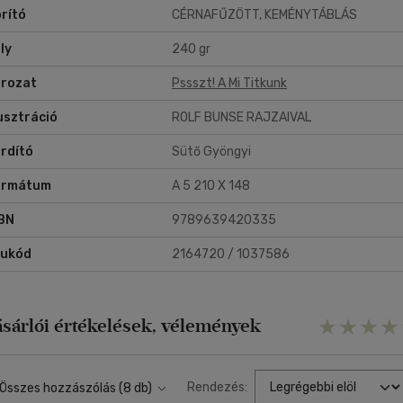
rító
CÉRNAFŰZÖTT, KEMÉNYTÁBLÁS
ly
240 gr
rozat
Pssszt! A Mi Titkunk
lusztráció
ROLF BUNSE RAJZAIVAL
rdító
Sütő Gyöngyi
ormátum
A 5 210 X 148
BN
9789639420335
rukód
2164720 / 1037586
ásárlói értékelések, vélemények
Rendezés:
Összes hozzászólás (8 db)